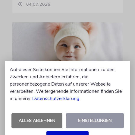
04.07.2026
Auf dieser Seite können Sie Informationen zu den
Zwecken und Anbietern erfahren, die
personenbezogene Daten auf unserer Webseite
BUNDESAMT FÜR STATISTIK
verarbeiten. Weitergehende Informationen finden Sie
Dieser hebräische Vorname
in unserer
Datenschutzerklärung
.
ist am beliebtesten bei
Schweizer Eltern
ALLES ABLEHNEN
EINSTELLUNGEN
Auch in der Schweiz wählen Eltern weiterhin
häufig biblische Namen für ihr Neugeborenes