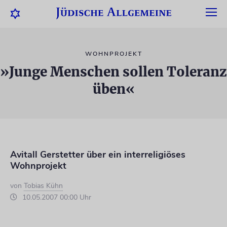
WOHNPROJEKT
»Junge Menschen sollen Toleranz
üben«
Avitall Gerstetter über ein interreligiöses
Wohnprojekt
von
Tobias Kühn
10.05.2007 00:00 Uhr