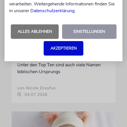
verarbeiten. Weitergehende Informationen finden Sie
in unserer
Datenschutzerklärung
.
STATISTIK
Diese hebräischen
ALLES ABLEHNEN
EINSTELLUNGEN
Vornamen in Österreich sind
am beliebtesten
AKZEPTIEREN
Österreichische Eltern wählen gern Klassiker.
Unter den Top Ten sind auch viele Namen
biblischen Ursprungs
von Nicole Dreyfus
04.07.2026