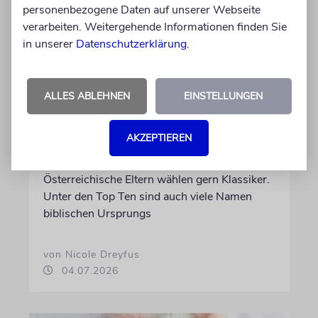
personenbezogene Daten auf unserer Webseite
verarbeiten. Weitergehende Informationen finden Sie
in unserer
Datenschutzerklärung
.
STATISTIK
ALLES ABLEHNEN
EINSTELLUNGEN
Diese hebräischen
Vornamen in Österreich sind
AKZEPTIEREN
am beliebtesten
Österreichische Eltern wählen gern Klassiker.
Unter den Top Ten sind auch viele Namen
biblischen Ursprungs
von Nicole Dreyfus
04.07.2026