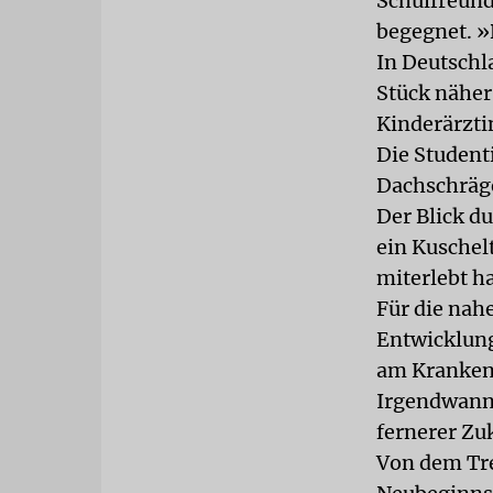
Schulfreund
begegnet. »
In Deutschl
Stück näher.
Kinderärzti
Die Studenti
Dachschräge
Der Blick d
ein Kuschel
miterlebt ha
Für die nah
Entwicklung
am Krankenh
Irgendwann w
fernerer Zu
Von dem Tr