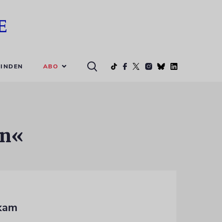
ABO
INDEN
en«
 kam