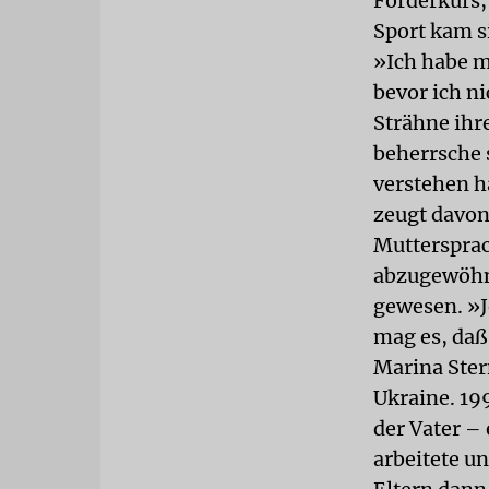
Förderkurs,
Sport kam s
»Ich habe m
bevor ich ni
Strähne ihr
beherrsche s
verstehen ha
zeugt davon.
Muttersprac
abzugewöhne
gewesen. »Je
mag es, daß
Marina Ster
Ukraine. 19
der Vater –
arbeitete u