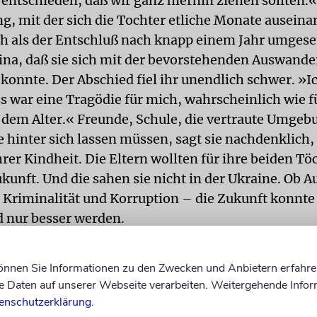
 entschieden, daß wir ganz hierhin ziehen sollten.«
g, mit der sich die Tochter etliche Monate ausein
h als der Entschluß nach knapp einem Jahr umgese
na, daß sie sich mit der bevorstehenden Auswande
konnte. Der Abschied fiel ihr unendlich schwer. »I
s war eine Tragödie für mich, wahrscheinlich wie f
dem Alter.« Freunde, Schule, die vertraute Umgebu
e hinter sich lassen müssen, sagt sie nachdenklich
hrer Kindheit. Die Eltern wollten für ihre beiden Tö
kunft. Und die sahen sie nicht in der Ukraine. Ob A
 Kriminalität und Korruption – die Zukunft konnte
 nur besser werden.
m die siebenköpfige Familie – die Großeltern ware
– in ein Wohnheim nach Boppard, einer Kleinstadt
können Sie Informationen zu den Zwecken und Anbietern erfahre
z. Nach zwei Monaten zogen sie nach Neuwied in e
Daten auf unserer Webseite verarbeiten. Weitergehende Infor
 Jahr darauf dann nach Bochum, wo der Vater in 
enschutzerklärung
.