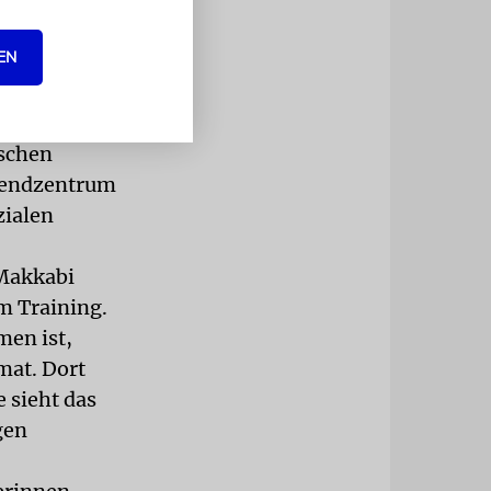
ustgefühlen
EN
ahren hatte
 als an der
 deutsche
ischen
ugendzentrum
zialen
 Makkabi
um Training.
en ist,
imat. Dort
e sieht das
gen