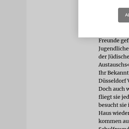
als Program
Für Marina 
A
und der dif
ich mich ei
Hauptschule,
Freunde gef
Jugendliche
der Jüdisch
Austauschs«.
Ihr Bekannt
Düsseldorf V
Doch auch w
fliegt sie j
besucht sie 
Haus wieder
kommen auf,