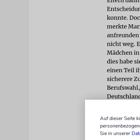
Eltern dann
Entscheidun
konnte. Doc
merkte Mari
anfreunden 
nicht weg. E
Mädchen in 
dies habe si
einen Teil i
sicherere Zu
Berufswahl,
Deutschland
Zunächst ka
mitgereist 
Auf dieser Seite 
nahe Koblen
personenbezogene 
Wohnung, im
Sie in unserer
Dat