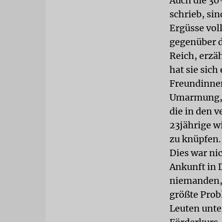
Auch die 30-
schrieb, sin
Ergüsse vol
gegenüber d
Reich, erzäh
hat sie sic
Freundinnen
Umarmung, 
die in den 
23jährige wi
zu knüpfen.
Dies war nic
Ankunft in 
niemanden, 
größte Prob
Leuten unte