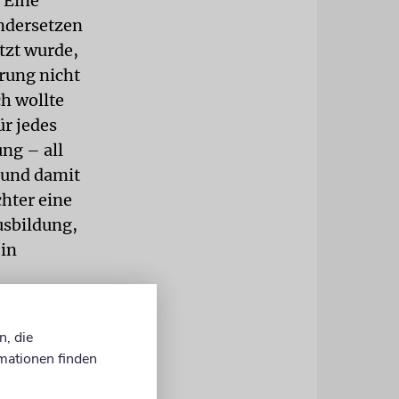
 Eine
andersetzen
tzt wurde,
rung nicht
ch wollte
ür jedes
ng – all
, und damit
chter eine
usbildung,
 in
n ebenfalls
 am Rhein
n, die
ine eigene
mationen finden
seinem Beruf