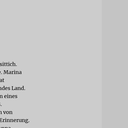
ittich.
e. Marina
at
mdes Land.
n eines
.
n von
Erinnerung.