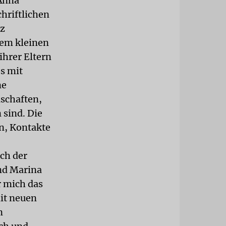
 Anna
chriftlichen
tz
rem kleinen
ihrer Eltern
os mit
ne
schaften,
 sind. Die
en, Kontakte
ach der
nd Marina
r mich das
mit neuen
n