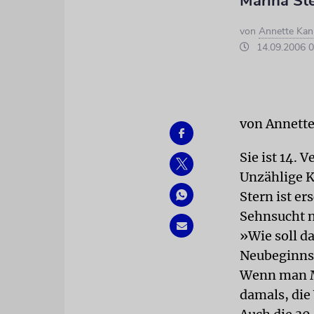
Marina St
von
Annette Kan
14.09.2006 0
von Annette
Sie ist 14. 
Unzählige K
Stern ist er
Sehnsucht n
»Wie soll d
Neubeginns 
Wenn man Ma
damals, die