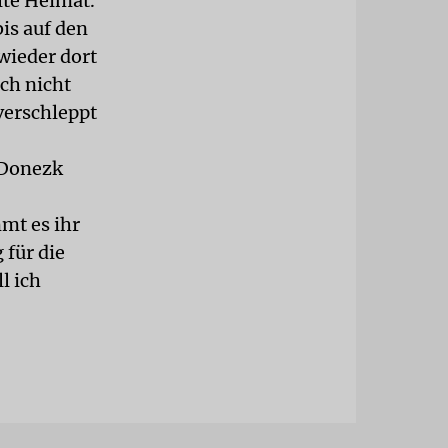
lte Heimat.
bis auf den
wieder dort
ich nicht
verschleppt
 Donezk
mt es ihr
 für die
l ich