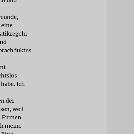
sch und
reunde,
 eine
atikregeln
und
 Sprachduktus
ent
chtslos
 habe. Ich
en der
sen, weil
e Firmen
ch meine