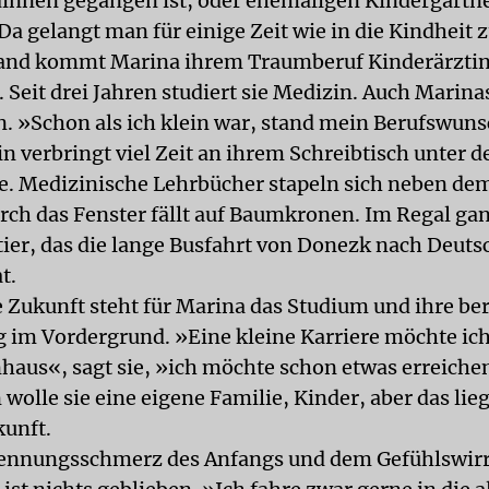
innen gegangen ist, oder ehemaligen Kindergärtn
Da gelangt man für einige Zeit wie in die Kindheit 
and kommt Marina ihrem Traumberuf Kinderärztin 
 Seit drei Jahren studiert sie Medizin. Auch Marina
n. »Schon als ich klein war, stand mein Berufswuns
n verbringt viel Zeit an ihrem Schreibtisch unter d
. Medizinische Lehrbücher stapeln sich neben de
urch das Fenster fällt auf Baumkronen. Im Regal gan
tier, das die lange Busfahrt von Donezk nach Deuts
t.
e Zukunft steht für Marina das Studium und ihre ber
 im Vordergrund. »Eine kleine Karriere möchte i
aus«, sagt sie, »ich möchte schon etwas erreiche
olle sie eine eigene Familie, Kinder, aber das lieg
kunft.
ennungsschmerz des Anfangs und dem Gefühlswirr