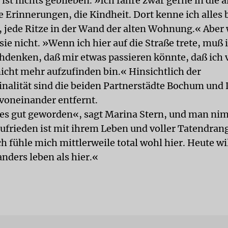
st nichts geblieben. »Ich fahre zwar gerne in die a
e Erinnerungen, die Kindheit. Dort kenne ich alles 
, jede Ritze in der Wand der alten Wohnung.« Aber 
sie nicht. »Wenn ich hier auf die Straße trete, muß 
hdenken, daß mir etwas passieren könnte, daß ich 
icht mehr aufzufinden bin.« Hinsichtlich der
inalität sind die beiden Partnerstädte Bochum und
voneinander entfernt.
alles gut geworden«, sagt Marina Stern, und man nim
zufrieden ist mit ihrem Leben und voller Tatendrang
h fühle mich mittlerweile total wohl hier. Heute wil
nders leben als hier.«