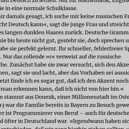
 um Deutsch zu lernen. Nur für Mathematik, Engli
ie in eine normale Schulklasse.
ir damals gesagt, ich suche mir keine russischen F
cht Deutsch kann«, sagt die junge Frau und streicht
es langen dunklen Haares zurück. Deutsche Gramm
ie bis heute nicht gut, gesteht sie, doch sprechen 
be sie perfekt gelernt. Ihr schneller, fehlerfreier
 Nur das rollende »r« verweist auf die russische
he. Zunächst habe sie zwar versucht, sich den Akz
n, sagt sie und lacht, aber das Vorhaben sei aussi
tzt finde ich es sogar gut, daß ich den Akzent noch
 man erkennen kann, daß ich nicht von hier bin.«
n stammt aus Donezk, einer Millionenstadt im Ost
93 war die Familie bereits in Bayern zu Besuch gewe
 er ist Programmierer von Beruf – auch für deutsch
nd öfter in Deutschland war. »Irgendwann haben si