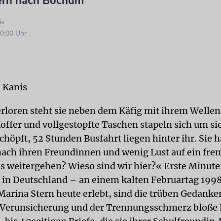
ern nach Bochum
is
0:00 Uhr
 Kanis
Verloren steht sie neben dem Käfig mit ihrem Wellens
offer und vollgestopfte Taschen stapeln sich um si
schöpft, 52 Stunden Busfahrt liegen hinter ihr. Sie h
ach ihren Freundinnen und wenig Lust auf ein fre
as weitergehen? Wieso sind wir hier?« Erste Minute
in Deutschland – an einem kalten Februartag 1998
rina Stern heute erlebt, sind die trüben Gedanke
 Verunsicherung und der Trennungsschmerz bloße 