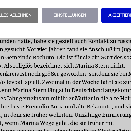
mierer Arbeit gefunden hatte.
war die erste Zeit in Deutschland geprägt von Verl
LLES ABLEHNEN
EINSTELLUNGEN
AKZEPTIER
fusen Sehnsucht nach Rückkehr. »Doch nach zwei J
ngelebt.« Auf dem Gymnasium fühlte sie sich wohler
 und ihr Freundeskreis wuchs. Erst als sie etliche
unden hatte, habe sie gezielt auch Kontakt zu russ
n gesucht. Vor vier Jahren fand sie Anschluß im J
en Gemeinde Bochum. Die ist für sie ein »Ort des so
 Als religiös bezeichnet sich Marina Stern nicht.
enkreis ist noch größer geworden, seitdem sie bei
olleyball spielt. Zweimal in der Woche fährt sie z
enn Marina Stern längst in Deutschland angekomm
edes Jahr gemeinsam mit ihrer Mutter in die alte He
ihre beste Freundin Anna und alte Bekannte, und si
, in dem sie früher wohnten. Unzählige Erinnerun
 wenn Marina Wege geht, die sie früher mit