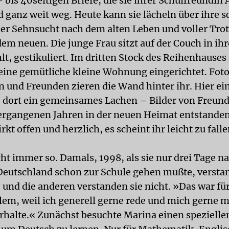
 bis 40seitigen Briefe, die sie ihrer Schulfreundin
d ganz weit weg. Heute kann sie lächeln über ihre s
ler Sehnsucht nach dem alten Leben und voller Tro
em neuen. Die junge Frau sitzt auf der Couch in ih
lt, gestikuliert. Im dritten Stock des Reihenhauses 
h eine gemütliche kleine Wohnung eingerichtet. Fot
 und Freunden zieren die Wand hinter ihr. Hier ei
dort ein gemeinsames Lachen – Bilder von Freund
vergangenen Jahren in der neuen Heimat entstanden
rkt offen und herzlich, es scheint ihr leicht zu fall
ht immer so. Damals, 1998, als sie nur drei Tage n
Deutschland schon zur Schule gehen mußte, versta
und die anderen verstanden sie nicht. »Das war fü
lem, weil ich generell gerne rede und mich gerne 
rhalte.« Zunächst besuchte Marina einen spezielle