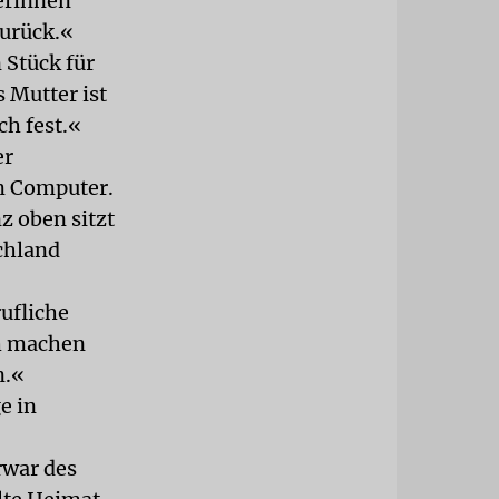
erinnen
zurück.«
Stück für
s Mutter ist
ch fest.«
er
m Computer.
z oben sitzt
chland
ufliche
ch machen
n.«
e in
war des