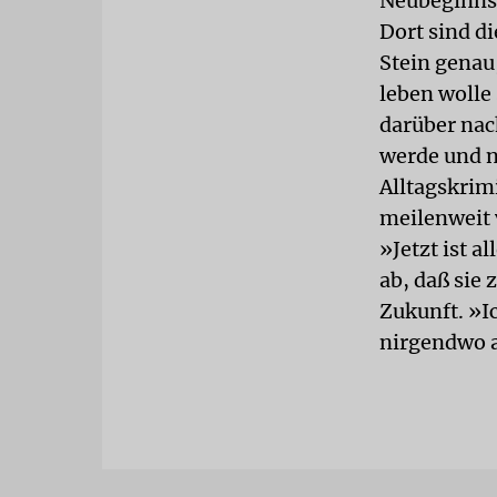
Neubeginns i
Dort sind di
Stein genau
leben wolle 
darüber nac
werde und n
Alltagskrim
meilenweit 
»Jetzt ist 
ab, daß sie 
Zukunft. »Ic
nirgendwo a