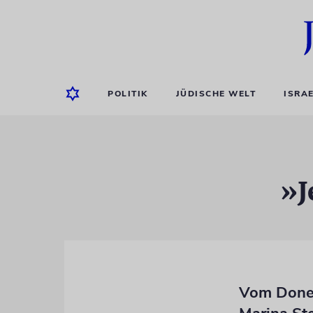
POLITIK
JÜDISCHE WELT
ISRA
»J
Vom Donez