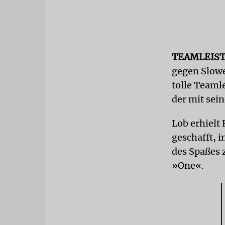
TEAMLEIS
gegen Slowen
tolle Teaml
der mit sei
Lob erhielt
geschafft, 
des Spaßes 
»One«.