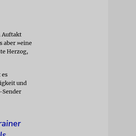
 Auftakt
es aber »eine
nte Herzog,
 es
igkeit und
V-Sender
rainer
ls