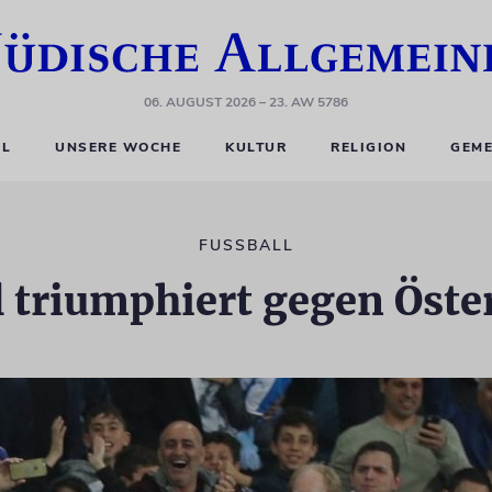
06. AUGUST 2026
– 23. AW 5786
EL
UNSERE WOCHE
KULTUR
RELIGION
GEME
FUSSBALL
l triumphiert gegen Öste