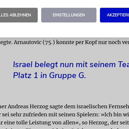
ahavi (34./45.) nutzte zwei Abwehrfehler der Gäste
LLES ABLEHNEN
EINSTELLUNGEN
AKZEPTIER
das Spiel. Auch nach dem Wechsel hatten die Österr
r Anteile, doch die Tore machte Israel: Erneut traf
 Zahavi (55.), ehe er für den Salzburger Munas Da
legte. Arnautovic (75.) konnte per Kopf nur noch ve
Israel belegt nun mit seinem T
Platz 1 in Gruppe G.
iner Andreas Herzog sagte dem israelischen Fernse
 sei sehr zufrieden mit seinen Spielern: »Ich bin wi
r eine tolle Leistung von allen«, so Herzog, der sei