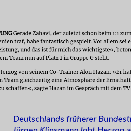
TUNG
Gerade Zahavi, der zuletzt schon beim 1:1 zum
ien traf, habe fantastisch gespielt. Vor allem sei 
eistung, und das ist für mich das Wichtigste«, beto
nem Team nun auf Platz 1 in Gruppe G steht.
 Herzog von seinem Co-Trainer Alon Hazan: »Er hat
im Team gleichzeitig eine Atmosphäre der Ernsthaft
zu schaffen«, sagte Hazan im Gespräch mit dem T
Deutschlands früherer Bundest
Jürgen Klinsmann lobt Herzog a