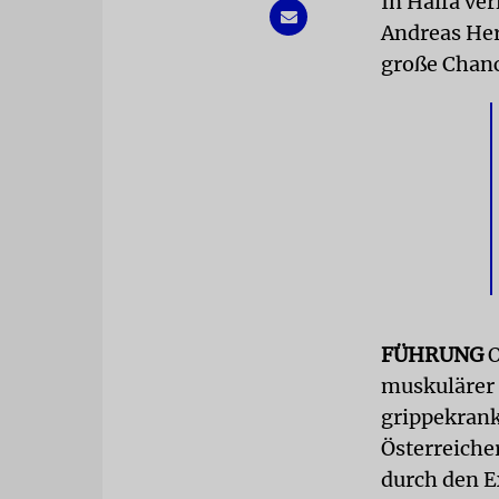
In Haifa ve
Andreas Herz
große Chanc
FÜHRUNG
O
muskulärer 
grippekrank
Österreiche
durch den E