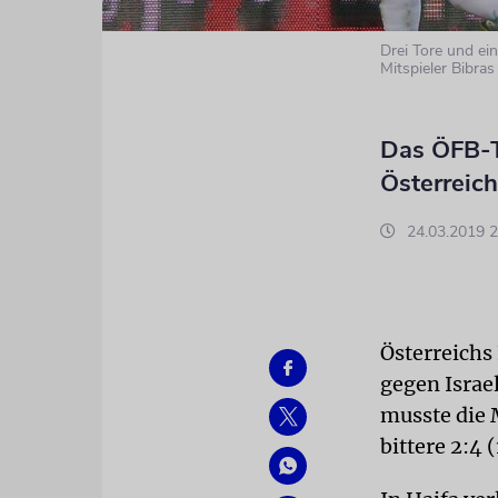
Drei Tore und ein
Mitspieler Bibras 
Das ÖFB-T
Österreich
24.03.2019 2
Österreichs
gegen Israe
musste die 
bittere 2:4