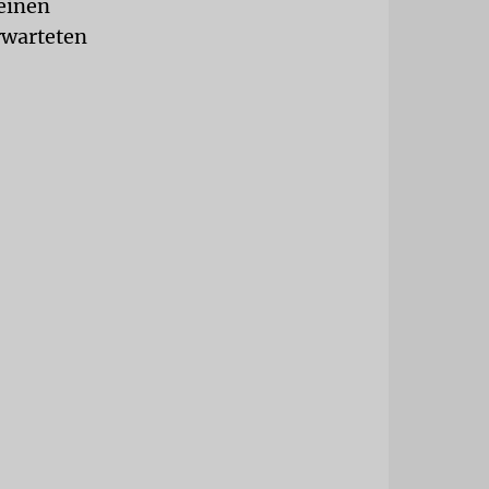
 einen
rwarteten