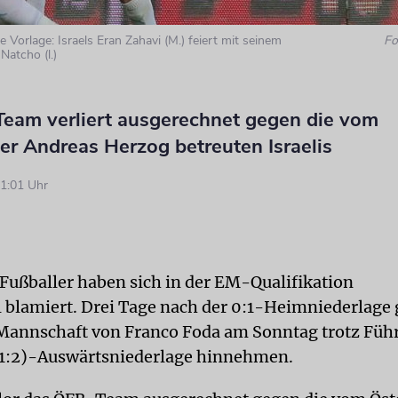
e Vorlage: Israels Eran Zahavi (M.) feiert mit seinem
Fo
Natcho (l.)
eam verliert ausgerechnet gegen die vom
er Andreas Herzog betreuten Israelis
1:01 Uhr
 Fußballer haben sich in der EM-Qualifikation
l blamiert. Drei Tage nach der 0:1-Heimniederlage
Mannschaft von Franco Foda am Sonntag trotz Füh
 (1:2)-Auswärtsniederlage hinnehmen.