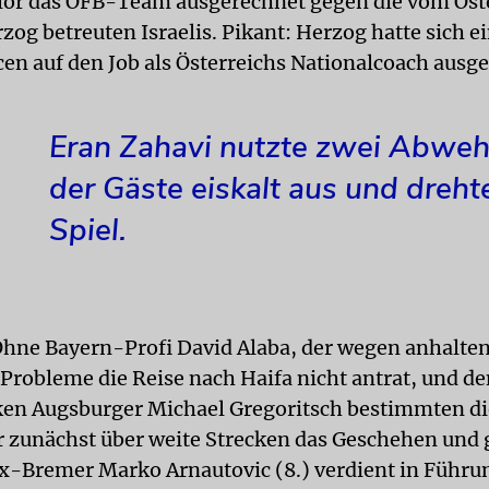
rlor das ÖFB-Team ausgerechnet gegen die vom Öst
og betreuten Israelis. Pikant: Herzog hatte sich ei
en auf den Job als Österreichs Nationalcoach ausg
Eran Zahavi nutzte zwei Abweh
der Gäste eiskalt aus und dreht
Spiel.
hne Bayern-Profi David Alaba, der wegen anhalte
Probleme die Reise nach Haifa nicht antrat, und de
en Augsburger Michael Gregoritsch bestimmten di
r zunächst über weite Strecken das Geschehen und
x-Bremer Marko Arnautovic (8.) verdient in Führu