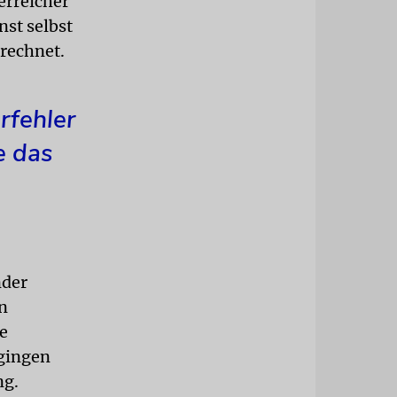
erreicher
nst selbst
erechnet.
rfehler
e das
nder
n
e
 gingen
ng.