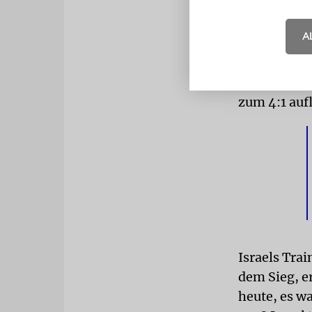
Doch Eran Z
A
und drehte 
deutlich meh
überragende
zum 4:1 auf
Israels Tra
dem Sieg, er
heute, es wa