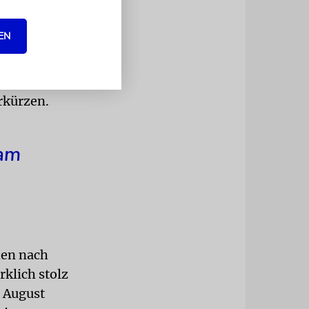
 eiskalt aus
EN
eicher
 der
bbur (66.)
rkürzen.
eam
hen nach
rklich stolz
t August