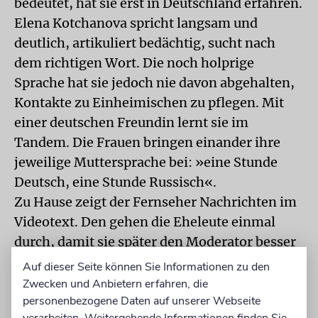
bedeutet, hat sie erst in Deutschland erfahren.
Elena Kotchanova spricht langsam und
deutlich, artikuliert bedächtig, sucht nach
dem richtigen Wort. Die noch holprige
Sprache hat sie jedoch nie davon abgehalten,
Kontakte zu Einheimischen zu pflegen. Mit
einer deutschen Freundin lernt sie im
Tandem. Die Frauen bringen einander ihre
jeweilige Muttersprache bei: »eine Stunde
Deutsch, eine Stunde Russisch«.
Zu Hause zeigt der Fernseher Nachrichten im
Videotext. Den gehen die Eheleute einmal
durch, damit sie später den Moderator besser
verstehen. Inzwischen liest Kotchanova mehr
Auf dieser Seite können Sie Informationen zu den
Bücher, Zeitungen und Fachliteratur auf
Zwecken und Anbietern erfahren, die
Deutsch als auf Russisch. Nun fühlt sich die
personenbezogene Daten auf unserer Webseite