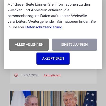
ISLAMISMUS
Auf dieser Seite können Sie Informationen zu den
Tagesspiegel-Vorwürfe
Zwecken und Anbietern erfahren, die
personenbezogene Daten auf unserer Webseite
gegen Karoline Preisler: Nun
verarbeiten. Weitergehende Informationen finden Sie
antwortet die FDP-
in unserer
Datenschutzerklärung
.
Politikerin
Hatte sie einen jungen Mann wegen einer
Vornamensgleichheit zu Unrecht als CSD-
ALLES ABLEHNEN
EINSTELLUNGEN
Attentäter verdächtigt? Preisler widerspricht
und beklagt, die Zeitung habe sie nicht zu
AKZEPTIEREN
Wort kommen lassen
30.07.2026
Aktualisiert