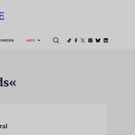
ABO
INDEN
ds«
ral