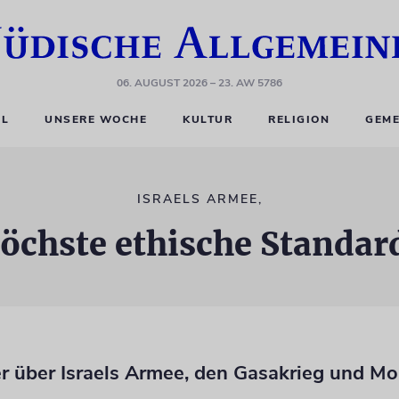
06. AUGUST 2026
– 23. AW 5786
EL
UNSERE WOCHE
KULTUR
RELIGION
GEME
ISRAELS ARMEE,
öchste ethische Standar
r über Israels Armee, den Gasakrieg und Mo