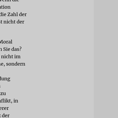
ation
ie Zahl der
t nicht der
 Moral
n Sie das?
 nicht im
he, sondern
ldung
s
 zu
likt, in
erer
 der