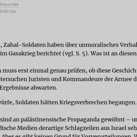
d Kauschke
0:00 Uhr
, Zahal-Soldaten haben über unmoralisches Verha
m Gasakrieg berichtet (vgl. S. 5). Was ist an diese
 muss erst einmal genau prüfen, ob diese Geschic
ntersuchen Juristen und Kommandeure der Armee de
Ergebnisse abwarten.
würfe, Soldaten hätten Kriegsverbrechen begangen. 
 sind an palästinensische Propaganda gewöhnt – u
dische Medien derartige Schlagzeilen aus Israel se
Aber es gibt keinen Grund für Vorverurteilungen. 