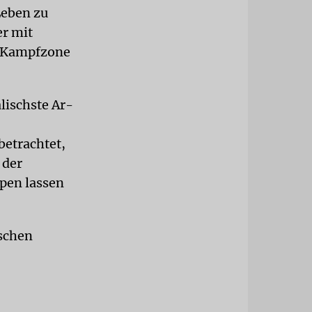
Leben zu
er mit
r Kampfzone
lischste Ar-
betrachtet,
 der
pen lassen
ischen