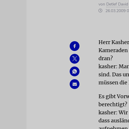
von
Detlef Davi
26.03.2009 0
Herr Kasher
Kameraden i
dran?
kasher: Man
sind. Das u
müssen die 
Es gibt Vor
berechtigt?
kasher: Wir
dass auslän
aufnehmen. 