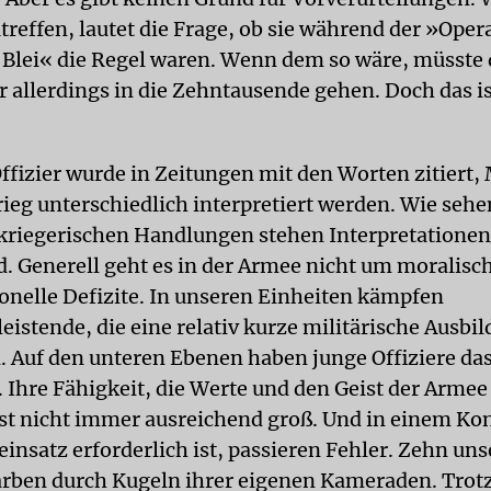
treffen, lautet die Frage, ob sie während der »Oper
Blei« die Regel waren. Wenn dem so wäre, müsste d
r allerdings in die Zehntausende gehen. Doch das is
ffizier wurde in Zeitungen mit den Worten zitiert,
ieg unterschiedlich interpretiert werden. Wie sehe
 kriegerischen Handlungen stehen Interpretationen
. Generell geht es in der Armee nicht um moralisc
onelle Defizite. In unseren Einheiten kämpfen
eistende, die eine relativ kurze militärische Ausbi
. Auf den unteren Ebenen haben junge Offiziere da
hre Fähigkeit, die Werte und den Geist der Armee
ist nicht immer ausreichend groß. Und in einem Konf
insatz erforderlich ist, passieren Fehler. Zehn uns
arben durch Kugeln ihrer eigenen Kameraden. Trotz