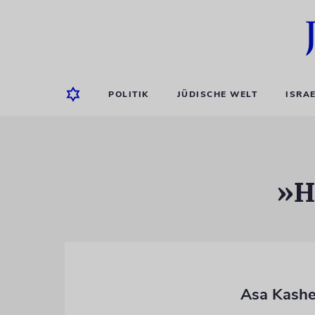
POLITIK
JÜDISCHE WELT
ISRA
»H
Asa Kashe