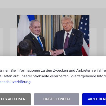
WASHINGTON D.C.
Trump: Netanjahu will,
können Sie Informationen zu den Zwecken und Anbietern erfahre
dass USA im Iran involviert
Daten auf unserer Webseite verarbeiten. Weitergehende Infor
bleiben
enschutzerklärung
.
Unterschiedliche Interessen Israels und der
USA sind im Iran-Krieg mehrfach zutage
LLES ABLEHNEN
EINSTELLUNGEN
AKZEPTIER
getreten. Kurz vor seinem Treffen mit