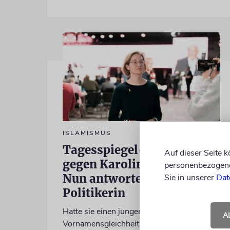
ISLAMISMUS
Tagesspiegel-Vorwürfe
Auf dieser Seite 
gegen Karoline Preisler:
personenbezogene 
Nun antwortet die FDP-
Sie in unserer
Dat
Politikerin
Hatte sie einen jungen Mann wegen einer
A
Vornamensgleichheit zu Unrecht als CSD-