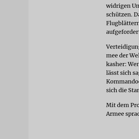
widrigen Um
schützen. D
Flugblätter
aufgeforder
Verteidigun
mee der Wel
kasher: Wen
lässt sich s
Kommandoebe
sich die St
Mit dem Pro
Armee sprac