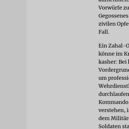
Vorwürfe zu
Gegossenes 
zivilen Opfe
Fall.
Ein Zahal-O
könne im Kr
kasher: Bei
Vordergrund
um professi
Wehrdienstl
durchlaufen
Kommando. I
verstehen, 
dem Militäre
Soldaten st