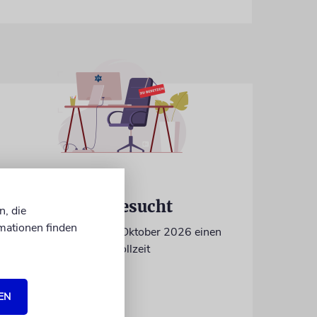
IN EIGENER SACHE
Volontär/in gesucht
n, die
mationen finden
Wir suchen zum 15. Oktober 2026 einen
Volontär (m/w/d) in Vollzeit
EN