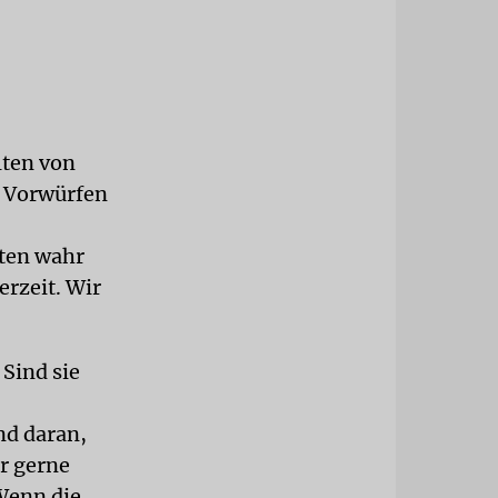
lten von
n Vorwürfen
hten wahr
rzeit. Wir
Sind sie
nd daran,
hr gerne
Wenn die