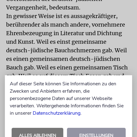
Vergangenheit, bedeutsam.
In gewisser Weise ist es aussagekräftiger,
berührender als manch andere, vornehmere
Ehrenbezeugung in Literatur und Dichtung
und Kunst. Weil es einst gemeinsame
deutsch-jüdische Bauchschmerzen gab. Weil
es einen gemeinsamen deutsch-jüdischen
Bauch gab. Weil es einen gemeinsamen Tisch
gab. Weil es auf diesem Tisch Essen gab und
Auf dieser Seite können Sie Informationen zu den
Bücher. Und es gab Männer, die essend,
Zwecken und Anbietern erfahren, die
trinkend, lesend und redend
personenbezogene Daten auf unserer Webseite
zusammensaßen: tisch-redend. Eine große
verarbeiten. Weitergehende Informationen finden Sie
Tradition beider Kulturen.
in unserer
Datenschutzerklärung
.
Der Tisch ist für immer verschwunden. Jetzt
haben wir deutsch-jüdische Schreibtische,
Podien, Bücherregale, Ausstellungsvitrinen,
ALLES ABLEHNEN
EINSTELLUNGEN