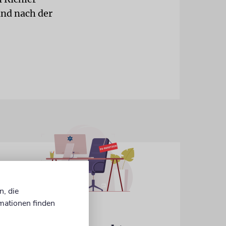
ind nach der
n, die
mationen finden
IN EIGENER SACHE