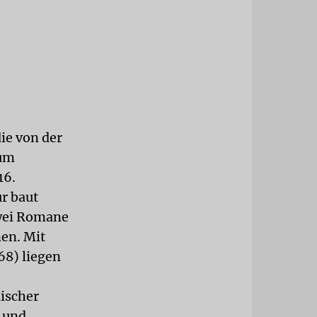
ie von der
zum
16.
r baut
zwei Romane
nen. Mit
68) liegen
discher
t und