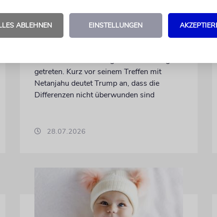
Trump: Netanjahu will,
dass USA im Iran involviert
LLES ABLEHNEN
EINSTELLUNGEN
AKZEPTIER
bleiben
Unterschiedliche Interessen Israels und der
USA sind im Iran-Krieg mehrfach zutage
getreten. Kurz vor seinem Treffen mit
Netanjahu deutet Trump an, dass die
Differenzen nicht überwunden sind
28.07.2026