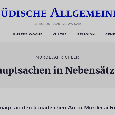
08. AUGUST 2026
– 25. AW 5786
EL
UNSERE WOCHE
KULTUR
RELIGION
GEME
MORDECAI RICHLER
uptsachen in Nebensät
age an den kanadischen Autor Mordecai Ri