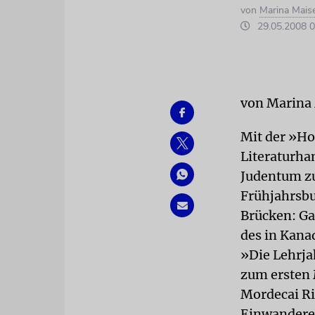
von
Marina Maise
29.05.2008 0
von Marina
Mit der »Ho
Literaturha
Judentum zu
Frühjahrsbu
Brücken: Ga
des in Kana
»Die Lehrja
zum ersten 
Mordecai Ri
Einwanderer