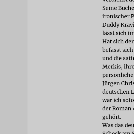
Seine Büche
ironischer 
Duddy Kravi
lässt sich 
Hat sich de
befasst sic
und die sat
Merkis, ihre
persönliche
Jürgen Chri
deutschen L
war ich sofo
der Roman «
gehört.
Was das deu
Scheck am S