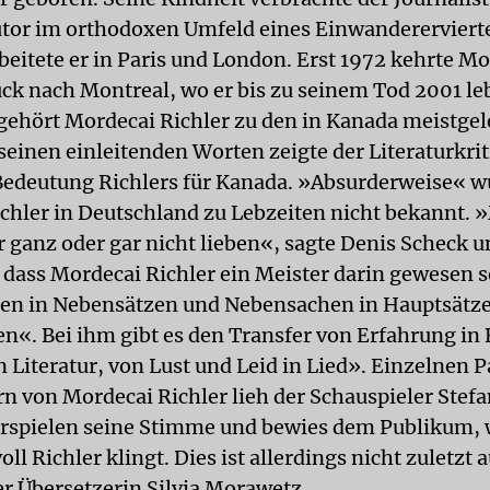
or im orthodoxen Umfeld eines Einwanderervierte
beitete er in Paris und London. Erst 1972 kehrte M
ück nach Montreal, wo er bis zu seinem Tod 2001 le
gehört Mordecai Richler zu den in Kanada meistge
seinen einleitenden Worten zeigte der Literaturkri
Bedeutung Richlers für Kanada. »Absurderweise« w
chler in Deutschland zu Lebzeiten nicht bekannt.
r ganz oder gar nicht lieben«, sagte Denis Scheck 
 dass Mordecai Richler ein Meister darin gewesen s
en in Nebensätzen und Nebensachen in Hauptsätz
«. Bei ihm gibt es den Transfer von Erfahrung in B
n Literatur, von Lust und Leid in Lied». Einzelnen 
n von Mordecai Richler lieh der Schauspieler Stef
spielen seine Stimme und bewies dem Publikum,
l Richler klingt. Dies ist allerdings nicht zuletzt 
er Übersetzerin Silvia Morawetz.