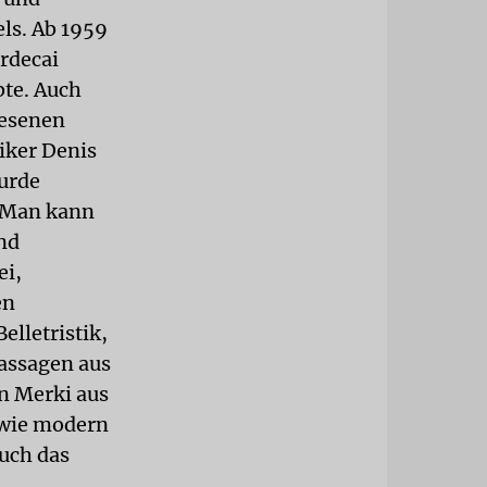
ls. Ab 1959
ordecai
bte. Auch
lesenen
tiker Denis
urde
 »Man kann
und
ei,
en
elletristik,
Passagen aus
an Merki aus
 wie modern
auch das