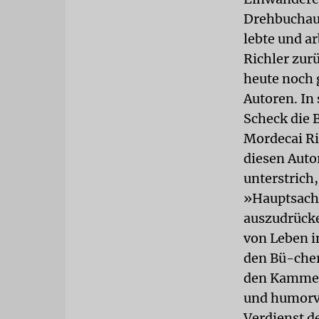
Drehbuchaut
lebte und ar
Richler zur
heute noch 
Autoren. In 
Scheck die 
Mordecai Ri
diesen Auto
unterstrich,
»Hauptsach
auszudrücken
von Leben i
den Bü-cher
den Kammer
und humorvol
Verdienst d