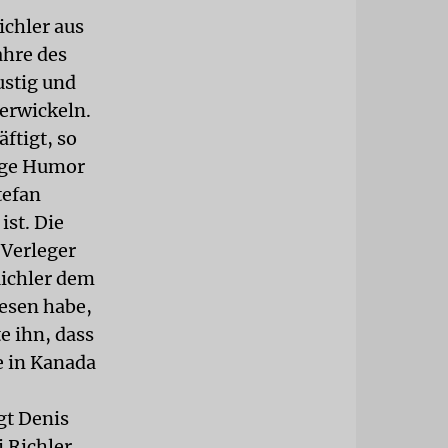
ichler aus
ahre des
ustig und
verwickeln.
ftigt, so
tige Humor
tefan
ist. Die
 Verleger
Richler dem
lesen habe,
e ihn, dass
e in Kanada
gt Denis
 Richler