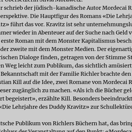
r schrieb der jüdisch-kanadische Autor Mordecai R
Perspektive. Die Hauptfigur des Romans «Die Lehrj
tz» führt das vor. Kravitz ist sehr unternehmungsl
immer wieder in Abenteuer auf der Suche nach Geld 
r erste Roman mit dem Monster Kapitalismus beschä
h der zweite mit dem Monster Medien. Der eigenar
irischen Dialoge finden, getragen von der Stimme S
n Weg leicht zum Publikum, das sichtlich amüsiert 
 Bekanntschaft mit der Familie Richler brachte den
stian Kill auf die Idee, zwei Romane von Mordecai 
eser zugänglich zu machen. «Als ich die Bücher ge
rt begeistert», erzählte Kill. Besonders beeindruckt
Die Lehrjahre des Duddy Kravitz» zur Schullektür
tsche Publikum von Richlers Büchern hat, das brin
chluss der Veranstaltung auf den Punkt: «Mordecai