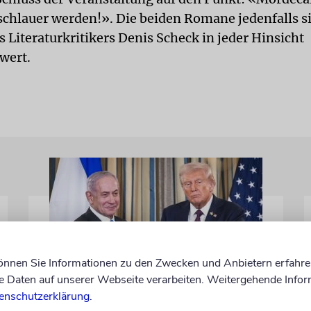
 schlauer werden!». Die beiden Romane jedenfalls s
 Literaturkritikers Denis Scheck in jeder Hinsicht
wert.
können Sie Informationen zu den Zwecken und Anbietern erfahre
Daten auf unserer Webseite verarbeiten. Weitergehende Infor
WASHINGTON D.C.
enschutzerklärung
.