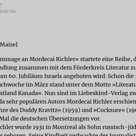
l
0:00 Uhr
 Maisel
mmage an Mordecai Richler« startete eine Reihe, d
ndlung zusammen mit dem Förderkreis Literatur 
m 60. Jubiläum Israels angeboten wird. Schon die 
chwoche im März stand unter dem Motto »Literatu
stland Kanada«. Nun sind im Liebeskind-Verlag 
da sehr populären Autors Mordecai Richler erschie
hre des Duddy Kravitz« (1959) und »Cocksure« (19
Mal die deutschen Übersetzungen vor.
chler wurde 1931 in Montreal als Sohn russisch-jü
 geboren. Seine Kindheit verbrachte der Journalis