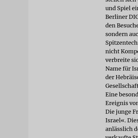
und Spiel ei
Berliner DIG
den Besuche
sondern auc
Spitzentech
nicht Kompo
verbreite s
Name für Is
der Hebräis
Gesellschaf
Eine besonde
Ereignis vo
Die junge Fr
Israel«. Die
anlässlich d
verkaufte S