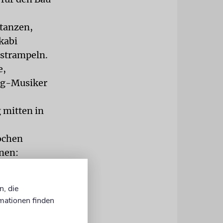
 tanzen,
kabi
 strampeln.
e,
ng-Musiker
 mitten in
ochen
nnen:
n, die
mationen finden