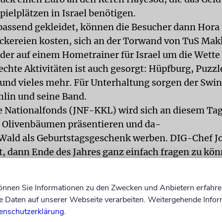
pielplätzen in Israel benötigen.
passend gekleidet, können die Besucher dann Hora
ckereien kosten, sich an der Torwand von TuS Mak
der auf einem Hometrainer für Israel um die Wette
echte Aktivitäten ist auch gesorgt: Hüpfburg, Puzzl
nd vieles mehr. Für Unterhaltung sorgen der Swi
lin und seine Band.
e Nationalfonds (JNF-KKL) wird sich an diesem Tag
r Olivenbäumen präsentieren und da-
 Wald als Geburtstagsgeschenk werben. DIG-Chef J
ft, dann Ende des Jahres ganz einfach fragen zu kö
en wir den Wald liefern?«
können Sie Informationen zu den Zwecken und Anbietern erfahre
Daten auf unserer Webseite verarbeiten. Weitergehende Infor
enschutzerklärung
.