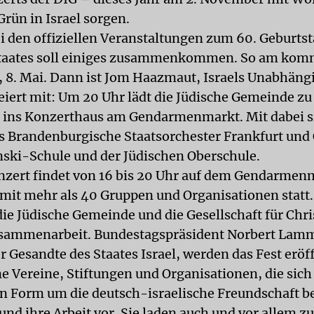
rün in Israel sorgen.
i den offiziellen Veranstaltungen zum 60. Geburtst
Staates soll einiges zusammenkommen. So am ko
 8. Mai. Dann ist Jom Haazmaut, Israels Unabhängi
feiert mit: Um 20 Uhr lädt die Jüdische Gemeinde z
 ins Konzerthaus am Gendarmenmarkt. Mit dabei s
 Brandenburgische Staatsorchester Frankfurt und 
ski-Schule und der Jüdischen Oberschule.
zert findet von 16 bis 20 Uhr auf dem Gendarmen
 mit mehr als 40 Gruppen und Organisationen statt.
die Jüdische Gemeinde und die Gesellschaft für Chri
usammenarbeit. Bundestagspräsident Norbert Lamm
r Gesandte des Staates Israel, werden das Fest eröf
e Vereine, Stiftungen und Organisationen, die sich 
n Form um die deutsch-israelische Freundschaft 
 und ihre Arbeit vor. Sie laden auch und vor allem z