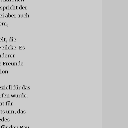
rspricht der
ei aber auch
lem,
lt, die
eilcke. Es
nderer
e Freunde
nion
ziell für das
rfen wurde.
at für
rts um, das
edes
 für den Bau