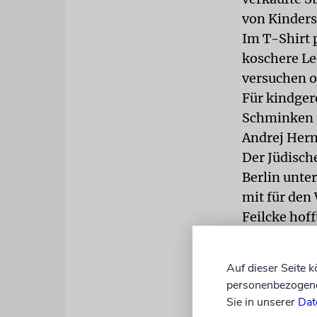
von Kinders
Im T-Shirt 
koschere Le
versuchen o
Für kindger
Schminken u
Andrej Herm
Der Jüdisch
Berlin unte
mit für den
Feilcke hof
»Wohin soll
Auf dieser Seite 
personenbezogene 
Sie in unserer
Dat