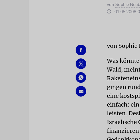
von
Sophie Neub
01.05.2008 0
von Sophie
Was könnte
Wald, meint
Raketenein
gingen rund
eine kostspi
einfach: ein
leisten. De
Israelische
finanzieren 
Gedenkkonze