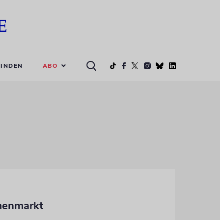
ABO
INDEN
rmenmarkt