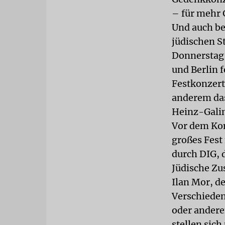
– für mehr G
Und auch be
jüdischen 
Donnerstag,
und Berlin 
Festkonzert
anderem das
Heinz-Galin
Vor dem Kon
großes Fest
durch DIG, 
Jüdische Z
Ilan Mor, de
Verschieden
oder andere
stellen sich