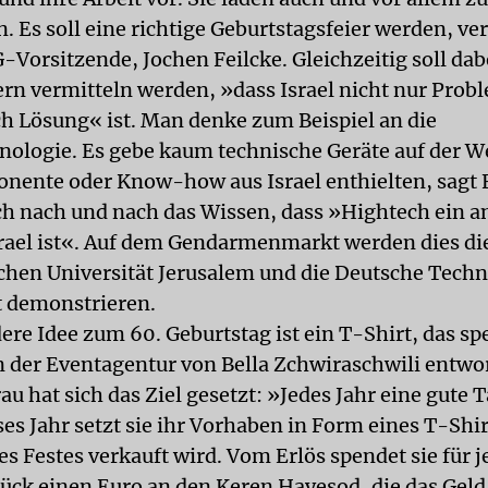
n. Es soll eine richtige Geburtstagsfeier werden, ve
-Vorsitzende, Jochen Feilcke. Gleichzeitig soll dab
rn vermitteln werden, »dass Israel nicht nur Prob
h Lösung« ist. Man denke zum Beispiel an die
nologie. Es gebe kaum technische Geräte auf der We
nente oder Know-how aus Israel enthielten, sagt F
ich nach und nach das Wissen, dass »Hightech ein a
rael ist«. Auf dem Gendarmenmarkt werden dies di
chen Universität Jerusalem und die Deutsche Tech
t demonstrieren.
re Idee zum 60. Geburtstag ist ein T-Shirt, das spe
n der Eventagentur von Bella Zchwiraschwili entwo
au hat sich das Ziel gesetzt: »Jedes Jahr eine gute T
ses Jahr setzt sie ihr Vorhaben in Form eines T-Shi
es Festes verkauft wird. Vom Erlös spendet sie für j
tück einen Euro an den Keren Hayesod, die das Geld