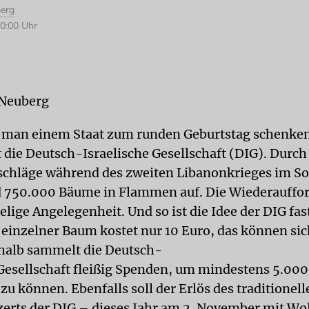
erg
0:00 Uhr
 Neuberg
 man einem Staat zum runden Geburtstag schenke
 die Deutsch-Israelische Gesellschaft (DIG). Durch
schläge während des zweiten Libanonkrieges im 
 750.000 Bäume in Flammen auf. Die Wiederauffor
elige Angelegenheit. Und so ist die Idee der DIG fas
 einzelner Baum kostet nur 10 Euro, das können sic
shalb sammelt die Deutsch-
 Gesellschaft fleißig Spenden, um mindestens 5.00
zu können. Ebenfalls soll der Erlös des traditionell
rts der DIG – dieses Jahr am 2. November mit Wo