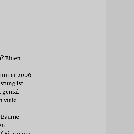
n? Einen
Sommer 2006
stung ist
t genial
h viele
0 Bäume
en
lf Biermann