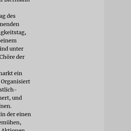
ag des
mmenden
gkeitstag,
u einem
ind unter
Chöre der
markt ein
 Organisiert
stlich-
ert, und
fnen.
in der einen
bemühen,
u Aktionen