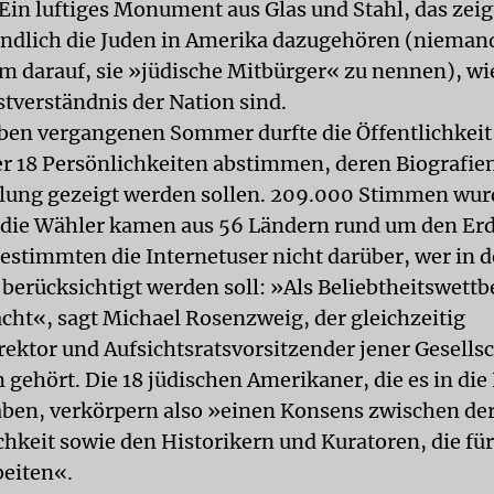
 Ein luftiges Monument aus Glas und Stahl, das zeig
ändlich die Juden in Amerika dazugehören (niema
m darauf, sie »jüdische Mitbürger« zu nennen), wie
stverständnis der Nation sind.
ben vergangenen Sommer durfte die Öffentlichkeit
er 18 Persönlichkeiten abstimmen, deren Biografien 
lung gezeigt werden sollen. 209.000 Stimmen wu
die Wähler kamen aus 56 Ländern rund um den Erd
bestimmten die Internetuser nicht darüber, wer in d
 berücksichtigt werden soll: »Als Beliebtheitswett
acht«, sagt Michael Rosenzweig, der gleichzeitig
ktor und Aufsichtsratsvorsitzender jener Gesellsch
gehört. Die 18 jüdischen Amerikaner, die es in di
aben, verkörpern also »einen Konsens zwischen de
chkeit sowie den Historikern und Kuratoren, die für
eiten«.