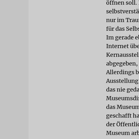
öffnen soll.
selbstverst
nur im Trau
für das Selb
Im gerade e
Internet üb
Kernausstel
abgegeben, 
Allerdings 
Ausstellung
das nie ged
Museumsdire
das Museum 
geschafft h
der Öffentli
Museum arb