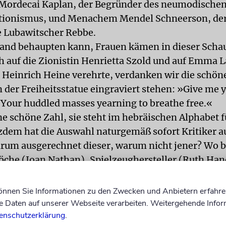
Mordecai Kaplan, der Begründer des neumodische
tionismus, und Menachem Mendel Schneerson, de
 Lubawitscher Rebbe.
nd behaupten kann, Frauen kämen in dieser Schau
ch auf die Zionistin Henrietta Szold und auf Emma L
e Heinrich Heine verehrte, verdanken wir die schön
 der Freiheitsstatue eingraviert stehen: »Give me y
/ Your huddled masses yearning to breathe free.«
ine schöne Zahl, sie steht im hebräischen Alphabet 
zdem hat die Auswahl naturgemäß sofort Kritiker a
rum ausgerechnet dieser, warum nicht jener? Wo b
öche (Joan Nathan), Spielzeughersteller (Ruth Han
zlo Biro) und Designer (Rudi Gernreich)? Diese Frag
er Kolumnist. Mit demselben Recht könnte man al
können Sie Informationen zu den Zwecken und Anbietern erfahre
: Wo, bitte schön, sind die jüdischen Schwerverbre
Daten auf unserer Webseite verarbeiten. Weitergehende Infor
enschutzerklärung
.
? Eine Wachsfigur des jüdischen Mafioso Meyer L