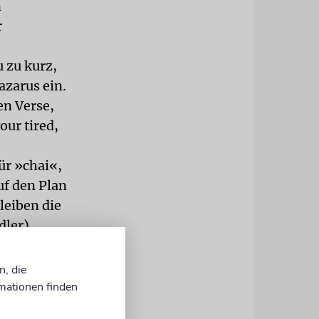
n
r
 zu kurz,
azarus ein.
en Verse,
our tired,
für »chai«,
uf den Plan
leiben die
dler),
e stellte
lerdings
n, die
cher
mationen finden
ansky