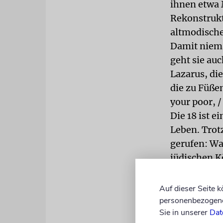
ihnen etwa 
Rekonstruk
altmodische
Damit niema
geht sie au
Lazarus, di
die zu Füßen
your poor, 
Die 18 ist e
Leben. Trot
gerufen: Wa
jüdischen K
Erfinder (La
ein bekannt
Auf dieser Seite 
auch fragen
personenbezogene 
Sie in unserer
Dat
abgeblieben