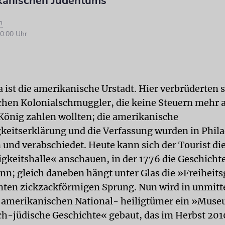
kanischen Judentums
n
0:00 Uhr
 ist die amerikanische Urstadt. Hier verbrüderten s
hen Kolonialschmuggler, die keine Steuern mehr 
König zahlen wollten; die amerikanische
eitserklärung und die Verfassung wurden in Phila
 und verabschiedet. Heute kann sich der Tourist di
keitshalle« anschauen, in der 1776 die Geschicht
nn; gleich daneben hängt unter Glas die »Freiheit
en zickzackförmigen Sprung. Nun wird in unmitt
 amerikanischen National- heiligtümer ein »Muse
h-jüdische Geschichte« gebaut, das im Herbst 201