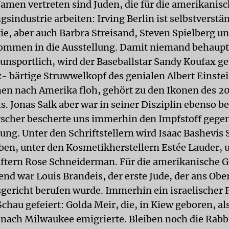
Namen vertreten sind Juden, die für die amerikanis
sindustrie arbeiten: Irving Berlin ist selbstverstä
tie, aber auch Barbra Streisand, Steven Spielberg u
ommen in die Ausstellung. Damit niemand behaup
 unsportlich, wird der Baseballstar Sandy Koufax g
- bärtige Struwwelkopf des genialen Albert Einstei
en nach Amerika floh, gehört zu den Ikonen des 20
s. Jonas Salk aber war in seiner Disziplin ebenso 
rscher bescherte uns immerhin den Impfstoff gege
ng. Unter den Schriftstellern wird Isaac Bashevis 
en, unter den Kosmetikherstellern Estée Lauder, 
tern Rose Schneiderman. Für die amerikanische G
nd war Louis Brandeis, der erste Jude, der ans Obe
gericht berufen wurde. Immerhin ein israelischer 
Schau gefeiert: Golda Meir, die, in Kiew geboren, al
 nach Milwaukee emigrierte. Bleiben noch die Rabb