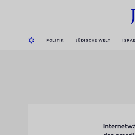
POLITIK
JÜDISCHE WELT
ISRA
Internetw