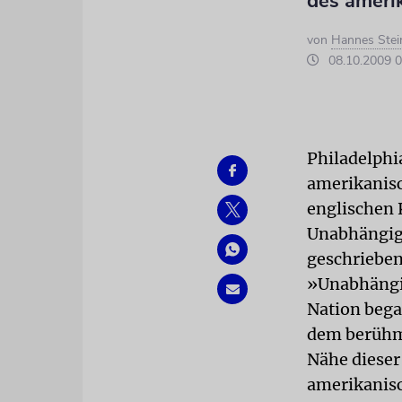
des ameri
von
Hannes Stei
08.10.2009 0
Philadelphia
amerikanisc
englischen 
Unabhängigk
geschrieben
»Unabhängig
Nation bega
dem berühmt
Nähe dieser
amerikanisc