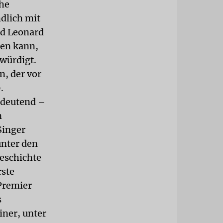
che
ndlich mit
nd Leonard
ten kann,
ewürdigt.
n, der vor
.
bedeutend –
n
Singer
unter den
eschichte
rste
Premier
s
iner, unter