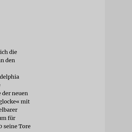
ich die
an den
delphia
e
e der neuen
sglocke« mit
elbarer
um für
0 seine Tore