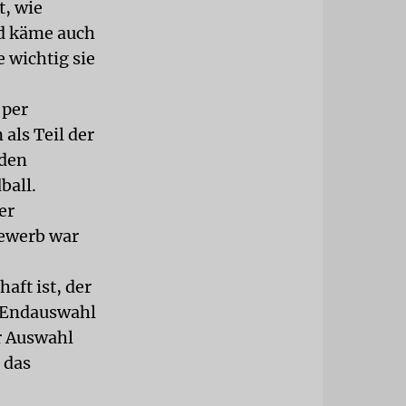
t, wie
nd käme auch
 wichtig sie
 per
als Teil der
rden
ball.
er
bewerb war
aft ist, der
e Endauswahl
r Auswahl
 das