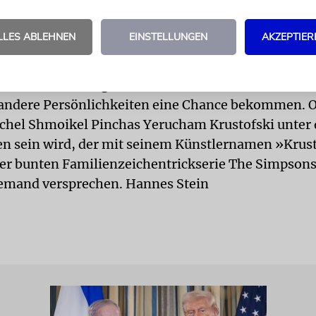
 mindestens drin sein.
ritiker der Dauerausstellung mögen sich in Geduld f
LLES ABLEHNEN
EINSTELLUNGEN
AKZEPTIER
n Amerikaner, die jetzt gewürdigt werden, stellen
ßen nur die Avantgarde: Das »Museum für amerika
schichte« wird irgendwann eine zweite Wahl verans
andere Persönlichkeiten eine Chance bekommen. O
chel Shmoikel Pinchas Yerucham Krustofski unter
n sein wird, der mit seinem Künstlernamen »Krust
er bunten Familienzeichentrickserie The Simpsons 
emand versprechen. Hannes Stein