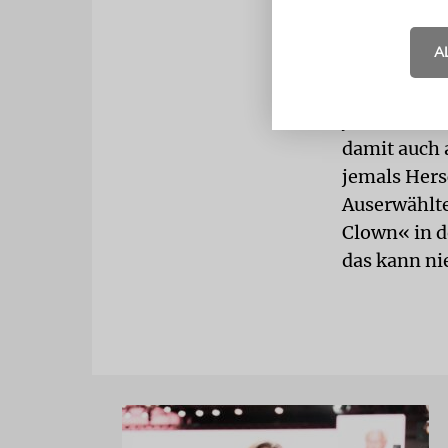
müsste doch
Doch alle K
A
18 jüdische
gewisserma
jüdische Ge
damit auch 
jemals Hers
Auserwählte
Clown« in d
das kann ni