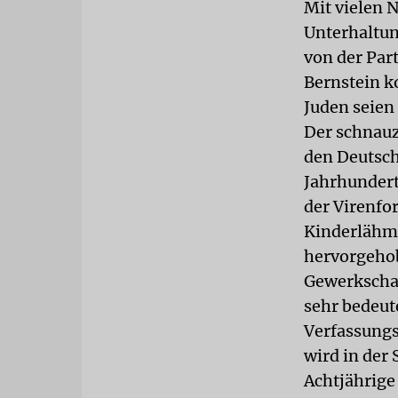
Mit vielen 
Unterhaltung
von der Par
Bernstein k
Juden seien
Der schnauz
den Deutsch
Jahrhundert
der Virenfo
Kinderlähmu
hervorgehob
Gewerkschaf
sehr bedeute
Verfassungs
wird in der 
Achtjährige