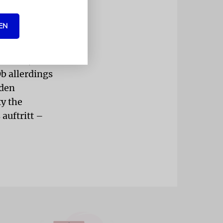
assen. Jene
EN
nisch-
talten,
b allerdings
 den
y the
auftritt –