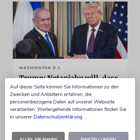
WASHINGTON D.C.
Trump: Netanjahu will, dass
USA im Iran involviert
Auf dieser Seite können Sie Informationen zu den
Zwecken und Anbietern erfahren, die
bleiben
personenbezogene Daten auf unserer Webseite
Unterschiedliche Interessen Israels und der
verarbeiten. Weitergehende Informationen finden Sie
USA sind im Iran-Krieg mehrfach zutage
in unserer
Datenschutzerklärung
.
getreten. Kurz vor seinem Treffen mit
Netanjahu deutet Trump an, dass die
Differenzen nicht überwunden sind
ALLES ABLEHNEN
EINSTELLUNGEN