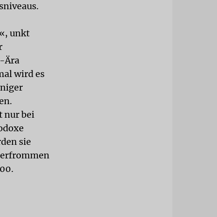
sniveaus.
«, unkt
r
l-Ära
mal wird es
eniger
en.
 nur bei
hodoxe
rden sie
superfrommen
400.