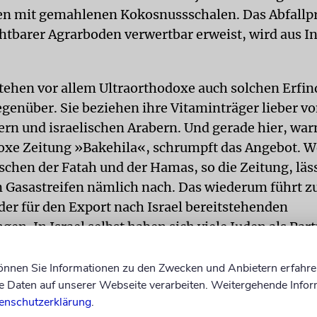
n mit gemahlenen Kokosnussschalen. Das Abfallpr
uchtbarer Agrarboden verwertbar erweist, wird aus I
stehen vor allem Ultraorthodoxe auch solchen Erfi
egenüber. Sie beziehen ihre Vitaminträger lieber v
ern und israelischen Arabern. Und gerade hier, war
oxe Zeitung »Bakehila«, schrumpft das Angebot. W
chen der Fatah und der Hamas, so die Zeitung, läss
 Gasastreifen nämlich nach. Das wiederum führt z
er für den Export nach Israel bereitstehenden
n. In Israel selbst haben sich viele Juden als Part
 arabische Landwirtschaftsbetriebe eingekauft. Dam
enden Gehöfte als Lieferanten von Ware aus. Um si
können Sie Informationen zu den Zwecken und Anbietern erfahre
Daten auf unserer Webseite verarbeiten. Weitergehende Infor
e Einkäufe bei ausschließlich nichtjüdischen
enschutzerklärung
.
ehmen tätigen, prüfen die ultraorthodoxen