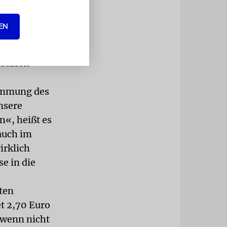
 Ein
flächen fiel
EN
Autobahn
edürfen
wemmung des
nsere
n«, heißt es
auch im
irklich
e in die
ten
t 2,70 Euro
 wenn nicht