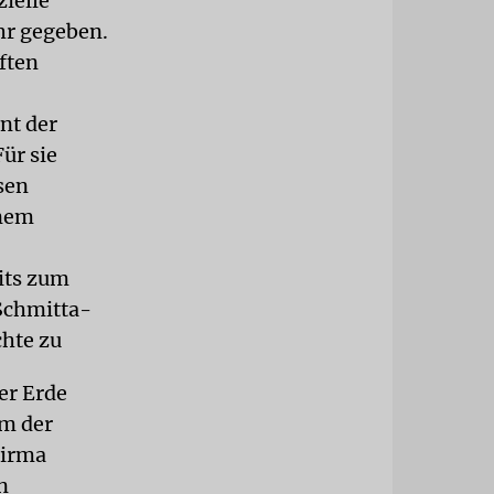
zielle
hr gegeben.
ften
nt der
ür sie
sen
inem
its zum
 Schmitta-
chte zu
er Erde
um der
Firma
n