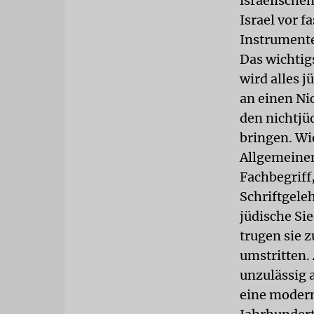
israelische
Israel vor 
Instrumente
Das wichtig
wird alles 
an einen Nic
den nichtjü
bringen. Wi
Allgemeinen
Fachbegriff
Schriftgele
jüdische Si
trugen sie z
umstritten.
unzulässig a
eine modern