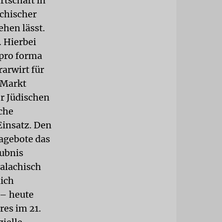
rtschaft in
achischer
ehen lässt.
. Hierbei
 pro forma
rarwirt für
 Markt
er Jüdischen
che
Einsatz. Den
tagebote das
aubnis
halachisch
lich
 – heute
es im 21.