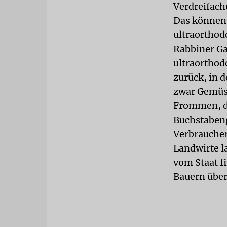
Verdreifach
Das können
ultraorthodo
Rabbiner Ga
ultraorthod
zurück, in 
zwar Gemüse
Frommen, di
Buchstabeng
Verbraucher
Landwirte l
vom Staat f
Bauern über