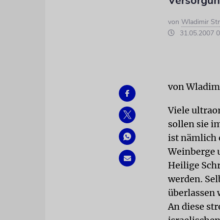
Versorgu
von
Wladimir St
31.05.2007 0
von Wladim
Viele ultra
sollen sie
ist nämlich 
Weinberge u
Heilige Schr
werden. Sel
überlassen 
An diese st