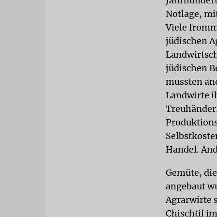
Jahrhundert
Notlage, mi
Viele fromm
jüdischen A
Landwirtsch
jüdischen B
mussten and
Landwirte i
Treuhänder.
Produktions
Selbstkoste
Handel. And
Gemüte, die
angebaut wu
Agrarwirte s
Chischtil i