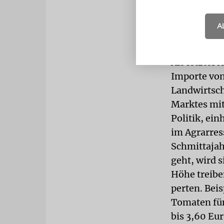
Beschaffung
weiterer Te
A
seit 5761, 
zum Opfer.
Als letzter 
Importe vo
Landwirtsch
Marktes mit
Politik, ei
im Agrarres
Schmittajah
geht, wird s
Höhe treibe
perten. Bei
Tomaten fün
bis 3,60 Eu