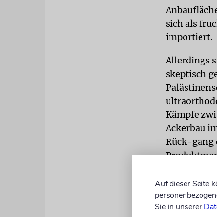
Anbaufläche
sich als fr
importiert.
Allerdings 
skeptisch g
Palästinens
ultraorthod
Kämpfe zwis
Ackerbau im
Rück-gang d
Produktmenge
bisher rein
die betreff
Auf dieser Seite 
personenbezogene 
dass sie ihr
Sie in unserer
Dat
Agraruntern