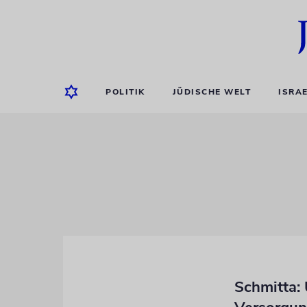
POLITIK
JÜDISCHE WELT
ISRA
Schmitta: 