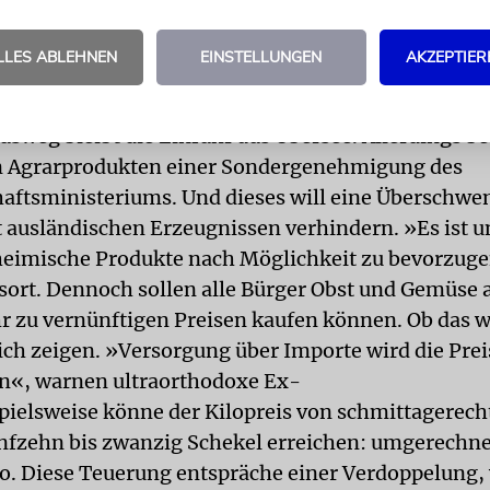
sorganisationen sorgfältig die Betriebsunterlagen.
il der im Landeszentrum gelegenen arabischen Feld
LLES ABLEHNEN
EINSTELLUNGEN
AKZEPTIER
dem letzten Schmittajahr, der neuen Trans-Israel-
Ausweg bleibt die Einfuhr aus Übersee. Allerdings b
n Agrarprodukten einer Sondergenehmigung des
aftsministeriums. Und dieses will eine Übersch
 ausländischen Erzeugnissen verhindern. »Es ist u
nheimische Produkte nach Möglichkeit zu bevorzuge
sort. Dennoch sollen alle Bürger Obst und Gemüse 
r zu vernünftigen Preisen kaufen können. Ob das w
ich zeigen. »Versorgung über Importe wird die Preis
n«, warnen ultraorthodoxe Ex-
spielsweise könne der Kilopreis von schmittagerech
fzehn bis zwanzig Schekel erreichen: umgerechne
ro. Diese Teuerung entspräche einer Verdoppelung,