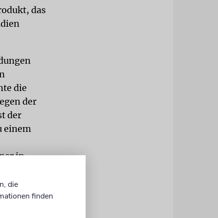
odukt, das
ndien
ndungen
on
nte die
egen der
t der
u einem
ner in
it scheiden
cherzugehen,
n, die
mationen finden