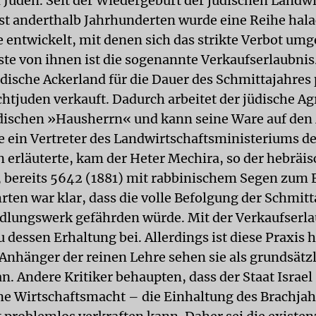
n Juden. Seit der Wiedergeburt der jüdischen Landwi
fast anderthalb Jahrhunderten wurde eine Reihe hal
 entwickelt, mit denen sich das strikte Verbot umg
ste von ihnen ist die sogenannte Verkaufserlaubnis
jüdische Ackerland für die Dauer des Schmittajahres
htjuden verkauft. Dadurch arbeitet der jüdische Ag
dischen »Hausherrn« und kann seine Ware auf den
e ein Vertreter des Landwirtschaftsministeriums d
 erläuterte, kam der Heter Mechira, so der hebräis
, bereits 5642 (1881) mit rabbinischem Segen zum 
hrten war klar, dass die volle Befolgung der Schmit
edlungswerk gefährden würde. Mit der Verkaufserl
u dessen Erhaltung bei. Allerdings ist diese Praxis 
 Anhänger der reinen Lehre sehen sie als grundsätz
n. Andere Kritiker behaupten, dass der Staat Israel
e Wirtschaftsmacht – die Einhaltung des Brachjahr