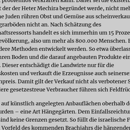
 problemlos verkraften kann. Daher sei die existen
t der der Heter Mechira begründet werde, nicht me
e Juden rühren Obst und Gemüse aus scheinverkau
grarböden nicht an. Nach Schätzung des
aftsressorts handelt es sich immerhin um 15 Proze
evölkerung, also um mehr als 800.000 Menschen. F
ere Methoden entwickelt werden. So etwa überlas
hren Boden und die darauf angebauten Produkte e
 Dieser entschädigt die Landwirte nur für die
kosten und verkauft die Erzeugnisse auch seinerse
npreis. Damit gilt der Verkauf nicht als verbotener
ere gesetzestreue Verbraucher führen sich Feldfrü
 auf künstlich angelegten Anbauflächen oberhalb d
rden – eine Art Hängegärten. Dem Einfallsreicht
ind keine Grenzen gesetzt. So füllt die israelische 
m Vorfeld des kommenden Brachjahrs die hängende