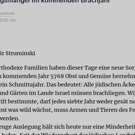
ngsmängel im kommenden Brachjahr
ruminski
0:00 Uhr
ir Struminski
orthodoxe Familien haben dieser Tage eine neue So
 im kommenden Jahr 5768 Obst und Gemüse herneh
ein Schmittajahr. Das bedeutet: Alle jüdischen Äcke
nd Gärten im Lande Israel müssen brachliegen. Wi
ift bestimmte, darf jedes siebte Jahr weder gesät n
bst was wild wächst, muss Armen und Tieren des F
werden.
renge Auslegung hält sich heute nur eine Minderheit