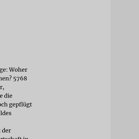
rge: Woher
men? 5768
r,
e die
och gepflügt
eldes
 der