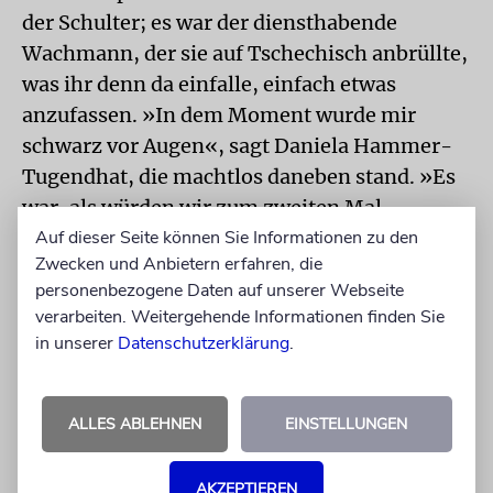
der Schulter; es war der diensthabende
Wachmann, der sie auf Tschechisch anbrüllte,
was ihr denn da einfalle, einfach etwas
anzufassen. »In dem Moment wurde mir
schwarz vor Augen«, sagt Daniela Hammer-
Tugendhat, die machtlos daneben stand. »Es
war, als würden wir zum zweiten Mal
vertrieben.«
Auf dieser Seite können Sie Informationen zu den
Zwecken und Anbietern erfahren, die
Jetzt will sie so schnell nicht mehr gehen. Sie
personenbezogene Daten auf unserer Webseite
hat Angst, dass sie den Familienbesitz
verarbeiten. Weitergehende Informationen finden Sie
endgültig verliert, wenn sie das
in unserer
Datenschutzerklärung
.
entscheidende Gefecht um die Restitution
nicht bis zum Ende durchsteht. Der Zustand
des Gebäudes ist bedenklich, der Hausmeister
ALLES ABLEHNEN
EINSTELLUNGEN
Mirek Charvát alleine kommt gegen den
Verfall nicht mehr an. Unermüdlich werkelt er
AKZEPTIEREN