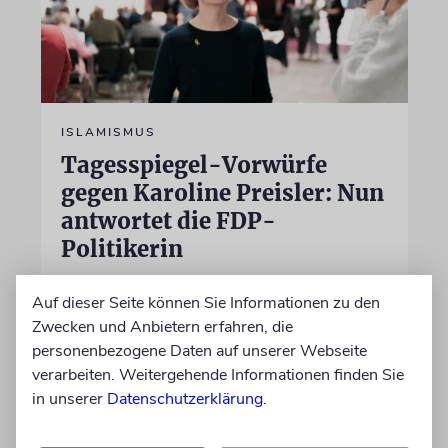
ISLAMISMUS
Tagesspiegel-Vorwürfe
gegen Karoline Preisler: Nun
antwortet die FDP-
Politikerin
Hatte sie einen jungen Mann wegen einer
Auf dieser Seite können Sie Informationen zu den
Vornamensgleichheit zu Unrecht als CSD-
Zwecken und Anbietern erfahren, die
Attentäter verdächtigt? Preisler widerspricht
personenbezogene Daten auf unserer Webseite
und beklagt, die Zeitung habe sie nicht zu
verarbeiten. Weitergehende Informationen finden Sie
Wort kommen lassen
in unserer
Datenschutzerklärung
.
30.07.2026
Aktualisiert