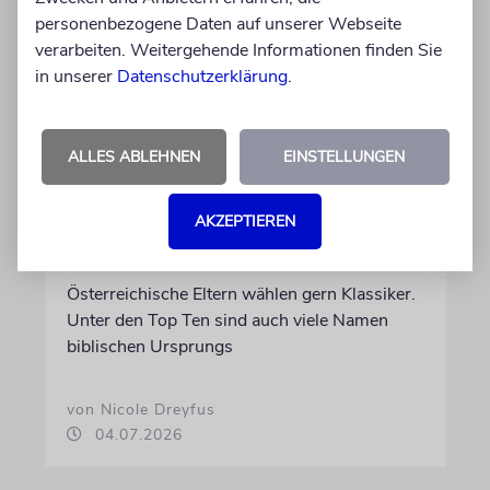
personenbezogene Daten auf unserer Webseite
verarbeiten. Weitergehende Informationen finden Sie
in unserer
Datenschutzerklärung
.
ALLES ABLEHNEN
EINSTELLUNGEN
STATISTIK
Diese hebräischen
Vornamen in Österreich sind
AKZEPTIEREN
am beliebtesten
Österreichische Eltern wählen gern Klassiker.
Unter den Top Ten sind auch viele Namen
biblischen Ursprungs
von Nicole Dreyfus
04.07.2026