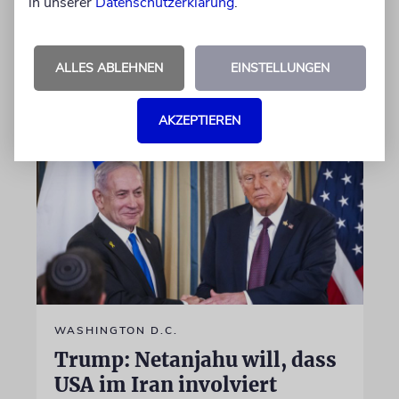
in unserer
Datenschutzerklärung
.
und beklagt, die Zeitung habe sie nicht zu
Wort kommen lassen
ALLES ABLEHNEN
EINSTELLUNGEN
30.07.2026
Aktualisiert
AKZEPTIEREN
WASHINGTON D.C.
Trump: Netanjahu will, dass
USA im Iran involviert