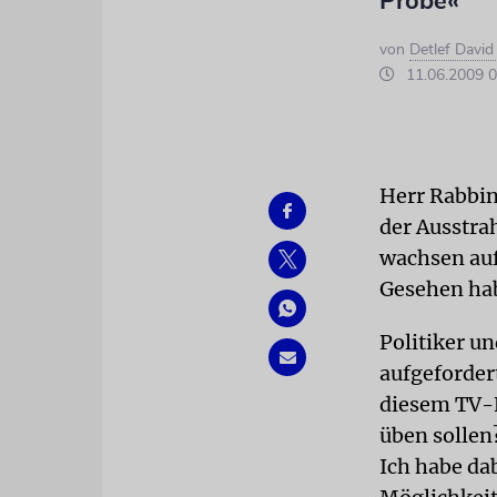
Probe«
von
Detlef Davi
11.06.2009 0
Herr Rabbin
der Ausstra
wachsen auf
Gesehen hab
Politiker u
aufgeforder
diesem TV-F
üben sollen
Ich habe dab