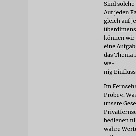
Sind solch
Auf jeden F
gleich auf 
überdimensi
können wir 
eine Aufgabe
das Thema m
we-
nig Einflus
Im Fernseh
Probe«. Was
unsere Gese
Privatferns
bedienen ni
wahre Werte