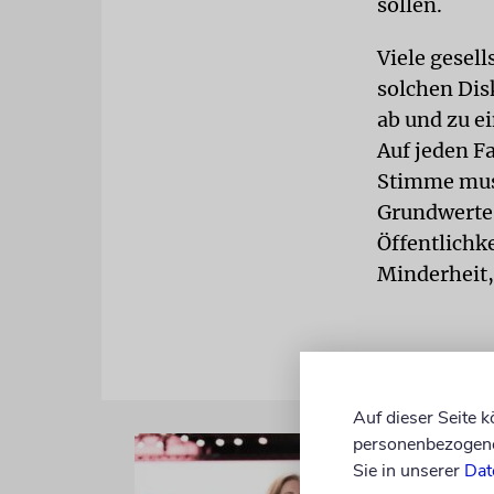
sollen.
Viele gesel
solchen Dis
ab und zu e
Auf jeden Fa
Stimme muss
Grundwerte 
Öffentlichk
Minderheit,
Auf dieser Seite 
personenbezogene 
Sie in unserer
Dat