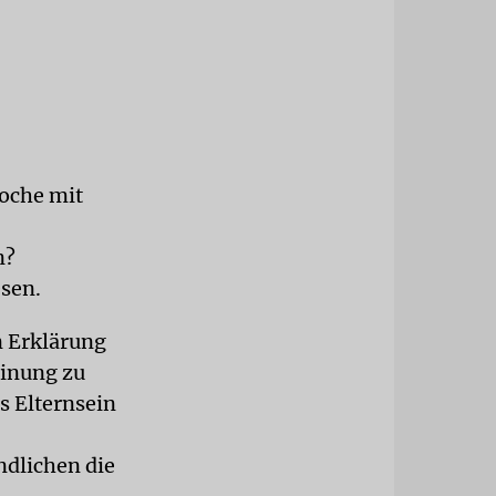
Woche mit
n?
esen.
n Erklärung
einung zu
s Elternsein
ndlichen die