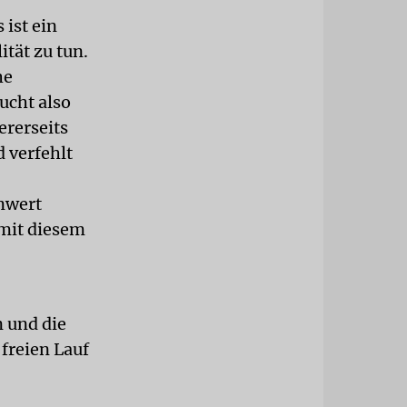
ist ein
ität zu tun.
he
ucht also
rerseits
 verfehlt
enwert
 mit diesem
 und die
freien Lauf