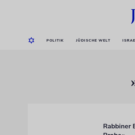
POLITIK
JÜDISCHE WELT
ISRA
Rabbiner 