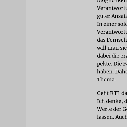
Möglichkeit 
Verantwortu
guter Ansatz
In einer so
Verantwortu
das Fernseh
will man si
dabei die e
pekte. Die F
haben. Dahe
Thema.
Geht RTL da
Ich denke, 
Werte der G
lassen. Auc