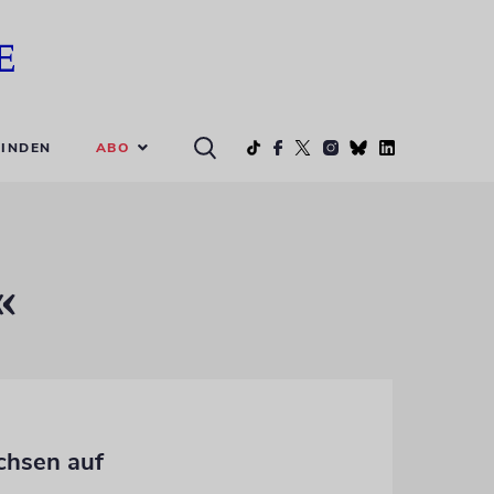
ABO
INDEN
«
chsen auf