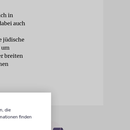
ich in
dabei auch
e jüdische
t um
r breiten
chen
n, die
mationen finden