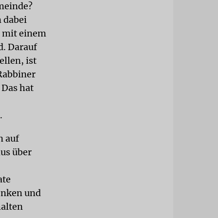
meinde?
n dabei
r mit einem
d. Darauf
llen, ist
 Rabbiner
 Das hat
.
 auf
us über
ate
lenken und
halten