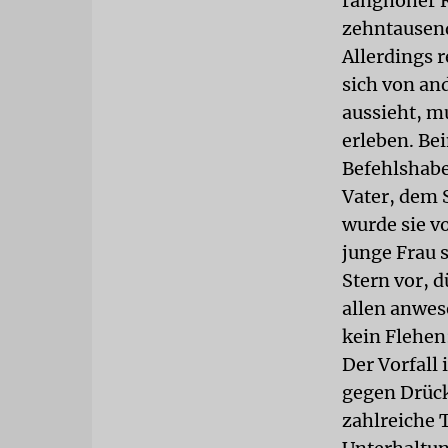
ranghoher R
zehntausend
Allerdings 
sich von an
aussieht, m
erleben. Be
Befehlshabe
Vater, dem 
wurde sie v
junge Frau 
Stern vor, 
allen anwes
kein Flehen
Der Vorfall
gegen Drück
zahlreiche 