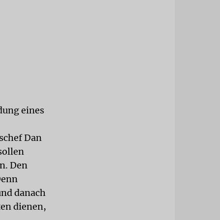
dung eines
bschef Dan
sollen
n. Den
Denn
 und danach
ten dienen,