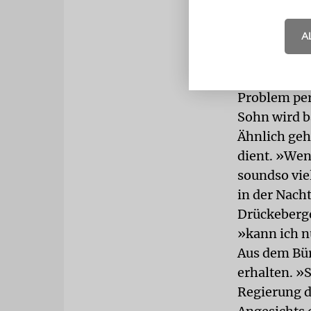
Wehrdienstl
wissen, dass
A
Vilder, Che
darum«, so 
»die Verwe
Problem per
Sohn wird b
Ähnlich geht
dient. »Wen
soundso vie
in der Nach
Drückeberge
»kann ich n
Aus dem Bür
erhalten. »
Regierung de