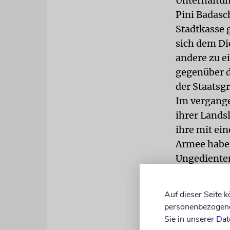
Unterhaltun
Pini Badasc
Stadtkasse 
sich dem Di
andere zu e
gegenüber d
der Staatsg
Im vergange
ihrer Landsl
ihre mit ein
Armee habe 
Ungedienten
Zum Jahresw
Werbeagent
Auf dieser Seite 
Israeli drü
personenbezogene 
Autoaufkleb
Sie in unserer
Dat