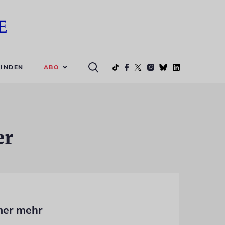
ABO
INDEN
er
mer mehr