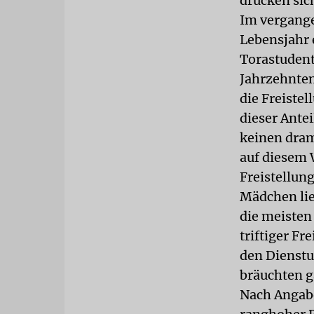
drücken sic
Im vergangen
Lebensjahr e
Torastudent
Jahrzehnten
die Freiste
dieser Antei
keinen dram
auf diesem 
Freistellung
Mädchen lie
die meisten
triftiger Fr
den Dienstu
bräuchten ga
Nach Angabe