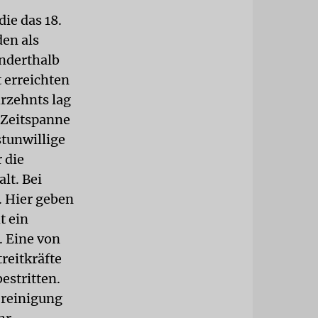
die das 18.
den als
anderthalb
 erreichten
hrzehnts lag
r Zeitspanne
stunwillige
 die
lt. Bei
. Hier geben
t ein
. Eine von
reitkräfte
estritten.
ereinigung