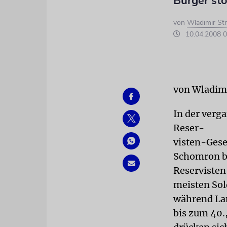
Bürger stö
von
Wladimir St
10.04.2008 0
von Wladim
In der verg
Reser-
visten-Gese
Schomron be
Reservisten
meisten Sol
während Lan
bis zum 40.,