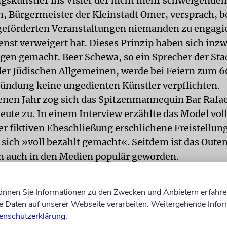
gskünstler ins Visier der nicht mehr schweigenden
h, Bürgermeister der Kleinstadt Omer, versprach, b
geförderten Veranstaltungen niemanden zu engagie
enst verweigert hat. Dieses Prinzip haben sich inz
igen gemacht. Beer Schewa, so ein Sprecher der Sta
er Jüdischen Allgemeinen, werde bei Feiern zum 60
ründung keine ungedienten Künstler verpflichten.
nen Jahr zog sich das Spitzenmannequin Bar Rafae
eute zu. In einem Interview erzählte das Model voll
er fiktiven Eheschließung erschlichene Freistellun
sich »voll bezahlt gemacht«. Seitdem ist das Oute
 auch in den Medien populär geworden.
echsel 2007/8 startete Rami Yehoshua, Inhaber d
ur TBWA, eine Kampagne unter dem Namen: »Ein 
können Sie Informationen zu den Zwecken und Anbietern erfahre
ckt sich nicht.« Mit Werbespots, Anzeigen, Straße
Daten auf unserer Webseite verarbeiten. Weitergehende Infor
ern wurden die Ungedienten angegriffen. Den
enschutzerklärung
.