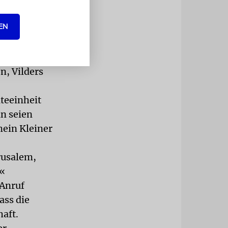
hr sollt
erichtet Zvi
EN
ing es
ossen hat,
ehmen das
n, Vilders
iteeinheit
n seien
ein Kleiner
rusalem,
‘«
 Anruf
ass die
haft.