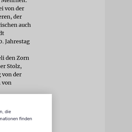
 Mehrheit.
ei von der
ren, der
wischen auch
dt
. Jahrestag
li den Zorn
er Stolz,
g von der
n von
er
echter
n, die
nwerbung und
mationen finden