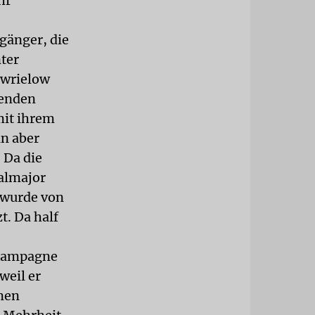
hr
gänger, die
ter
awrielow
denden
mit ihrem
an aber
 Da die
ralmajor
n wurde von
t. Da half
r Kampagne
weil er
amen