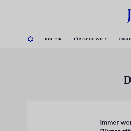
POLITIK
JÜDISCHE WELT
ISRA
D
Immer wen