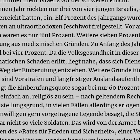
h immer mehr Israelis vor der schweren Pflicht.
en Jahr rückten nur drei von vier jungen Israelis, 
rreicht hatten, ein. Elf Prozent des Jahrgangs wur
en an ultraorthodoxen Jeschiwot freigestellt. Vor 
 waren es nur fünf Prozent. Weitere sieben Prozent
llung aus medizinischen Gründen. Zu Anfang des Ja
l bei vier Prozent. Da die Volksgesundheit in diese
atischen Schaden erlitt, liegt nahe, dass sich Dien
Weg der Einberufung entziehen. Weitere Gründe für
 sind Vorstrafen und langfristiger Auslandsaufentha
gt die Einberufungsquote sogar bei nur 60 Prozent
 einfach an, religiös zu sein – nach geltendem Rech
eistellungsgrund, in vielen Fällen allerdings erlogen
nwilligen gern vorgetragene Legende besagt, die St
r nicht so viele Soldaten. Das wird von der Armee b
n des »Rates für Frieden und Sicherheit«, einer V