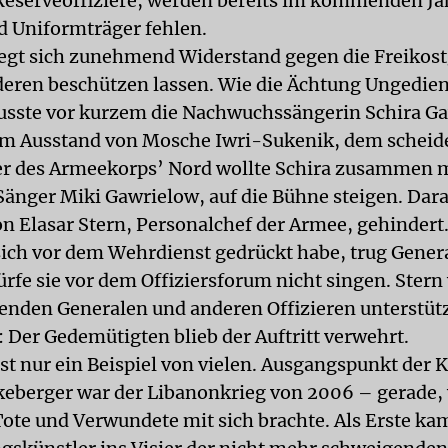
eserveoffiziere, werden bereits im kommenden Ja
 Uniformträger fehlen.
regt sich zunehmend Widerstand gegen die Freikost
deren beschützen lassen. Wie die Ächtung Ungedien
usste vor kurzem die Nachwuchssängerin Schira G
im Ausstand von Mosche Iwri-Sukenik, dem schei
r des Armeekorps’ Nord wollte Schira zusammen 
Sänger Miki Gawrielow, auf die Bühne steigen. Dar
on Elasar Stern, Personalchef der Armee, gehindert.
sich vor dem Wehrdienst gedrückt habe, trug Gene
dürfe sie vor dem Offiziersforum nicht singen. Ster
enden Generalen und anderen Offizieren unterstütz
: Der Gedemütigten blieb der Auftritt verwehrt.
 ist nur ein Beispiel von vielen. Ausgangspunkt de
eberger war der Libanonkrieg von 2006 – gerade, 
Tote und Verwundete mit sich brachte. Als Erste k