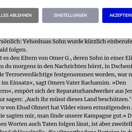
eistenden sprach die Kampagne dagegen Mut zu: »I
 ein ganzer Staat euch salutiert.« Die Kampagne, b
LLES ABLEHNEN
EINSTELLUNGEN
AKZEPTIER
f der PR-Firma VPR, fand großen Widerhall. »Uns g
Vilder, der sich Yehoshua als Mitinitiator angeschl
igerer zu beschämen.« Die beiden Unternehmer n
sönlich: Yehoshuas Sohn wurde kürzlich einberufe
ald folgen.
 es den Eltern von Omer G., deren Sohn in einer El
n du morgens in den Nachrichten hörst, in Dscheni
le Terrorverdächtige festgenommen worden, war m
t im Einsatz«, sagt Omers Vater Rachamim. »Den
rn«, empört sich der Reparaturhandwerker aus Je
ur sagen: ‚Auch ihr müsst dieses Land beschützen.
o von Ehud Olmert hat Vilder einen ermutigenden
Sie sagten mir, man finde unsere Kampagne gut.« D
n Worten auch Taten folgen lässt, ist aber zweifel