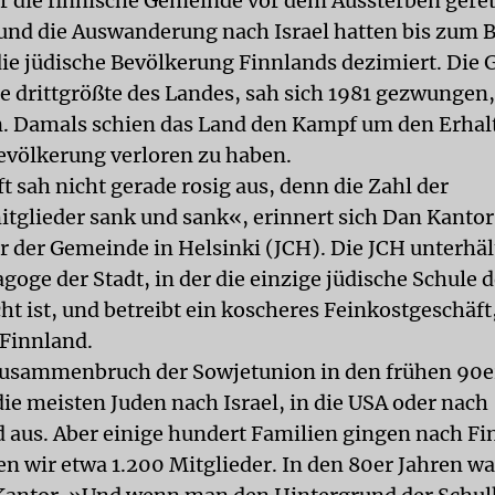
 die finnische Gemeinde vor dem Aussterben geret
nd die Auswanderung nach Israel hatten bis zum 
die jüdische Bevölkerung Finnlands dezimiert. Die
e drittgrößte des Landes, sah sich 1981 gezwungen, 
n. Damals schien das Land den Kampf um den Erhalt
evölkerung verloren zu haben.
 sah nicht gerade rosig aus, denn die Zahl der
glieder sank und sank«, erinnert sich Dan Kantor
r der Gemeinde in Helsinki (JCH). Die JCH unterhäl
goge der Stadt, in der die einzige jüdische Schule 
t ist, und betreibt ein koscheres Feinkostgeschäft
 Finnland.
usammenbruch der Sowjetunion in den frühen 90e
ie meisten Juden nach Israel, in die USA oder nach
 aus. Aber einige hundert Familien gingen nach Fi
n wir etwa 1.200 Mitglieder. In den 80er Jahren wa