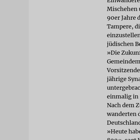
Einwanderer
Mischehen u
90er Jahre 
Tampere, di
einzustelle
jüdischen B
»Die Zukunft
Gemeindemit
Vorsitzende
jährige Syna
untergebrach
einmalig in
Nach dem Z
wanderten d
Deutschland
»Heute habe