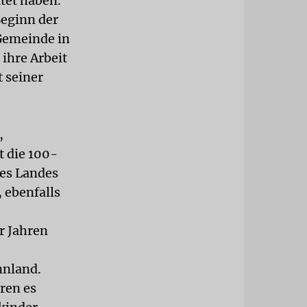
tet haben.
Beginn der
 Gemeinde in
ihre Arbeit
 seiner
,
t die 100-
des Landes
, ebenfalls
r Jahren
nnland.
ren es