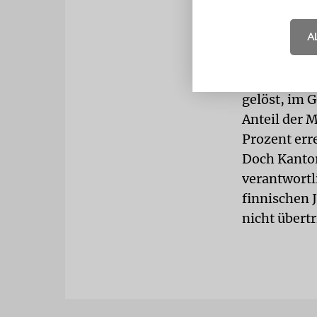
und, fügt si
besucht den
A
jährlichen F
in der Synag
Nicht alle 
gelöst, im G
Anteil der 
Prozent err
Doch Kantor
verantwortl
finnischen 
nicht übertr