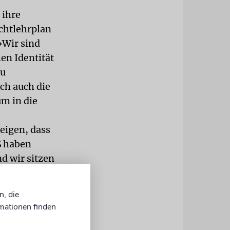
 ihre
ichtlehrplan
»Wir sind
hen Identität
zu
ch auch die
m in die
eigen, dass
ß haben
d wir sitzen
n, die
i Welten.
mationen finden
grund» –