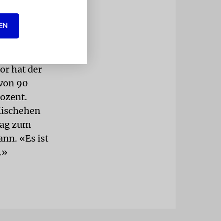
 Sie
an der
EN
aates Israel
.
er Russen
or hat der
 von 90
rozent.
 Mischehen
trag zum
nn. «Es ist
.»