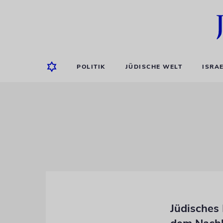
POLITIK
JÜDISCHE WELT
ISRA
Jüdisches