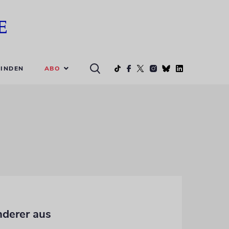
ABO
INDEN
nderer aus