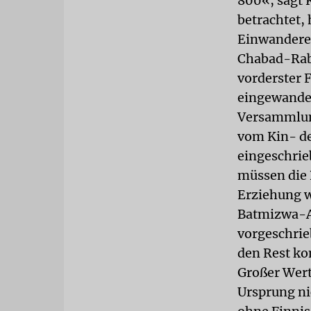
800«, sagt 
betrachtet, 
Einwandere
Chabad-Rabb
vorderster 
eingewande
Versammlun
vom Kin- de
eingeschrieb
müssen die 
Erziehung w
Batmizwa-Al
vorgeschrie
den Rest ko
Großer Wert
Ursprung nic