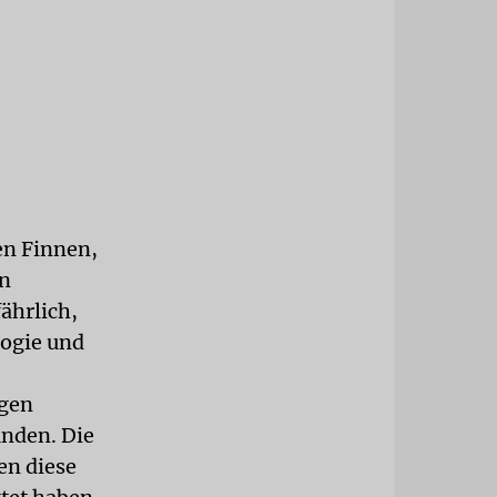
n Finnen,
ln
ährlich,
logie und
igen
inden. Die
en diese