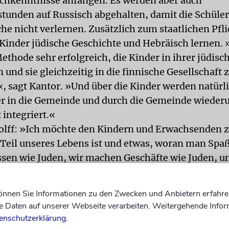
chkenntnisse anfangen. Es werden aber auch
stunden auf Russisch abgehalten, damit die Schüler
he nicht verlernen. Zusätzlich zum staatlichen Pfl
Kinder jüdische Geschichte und Hebräisch lernen. 
ethode sehr erfolgreich, die Kinder in ihrer jüdisc
 und sie gleichzeitig in die finnische Gesellschaft 
«, sagt Kantor. »Und über die Kinder werden natürli
er in die Gemeinde und durch die Gemeinde wiederu
 integriert.«
lff: »Ich möchte den Kindern und Erwachsenden z
 Teil unseres Lebens ist und etwas, woran man Spa
ssen wie Juden, wir machen Geschäfte wie Juden, un
n zusammen wie Juden. Ich möchte ihnen all diese
en eröffnen.«
können Sie Informationen zu den Zwecken und Anbietern erfahre
a Tuuminen bewegt sich immer noch zwischen zwe
Daten auf unserer Webseite verarbeiten. Weitergehende Infor
sich «europäisch, aber mit einem jüdischen Hinter
enschutzerklärung
.