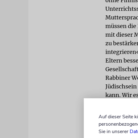
ohne Finnis
Unterrichts
Muttersprac
müssen die 
mit dieser M
zu bestärken
integrieren
Eltern bess
Gesellschaft
Rabbiner Wo
Jüdischsein
kann. Wir e
mit Freunde
Möglichkeit
Auf dieser Seite 
Auch Tamar
personenbezogene 
»Sie fühle 
Sie in unserer
Dat