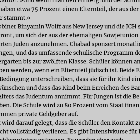
Kantor. »Und wenn man den Hintergrund der Schul
haben etwa 75 Prozent einen Elternteil, der aus de
r stammt.«
iner Binyamin Wolff aus New Jersey und die JCH 
Front, um sich der aus der ehemaligen Sowjetunion
rten Juden anzunehmen. Chabad sponsert monatli
gen, und das umfassende schulische Programm der
rgarten bis zur zwölften Klasse. Schüler können an
en werden, wenn ein Elternteil jüdisch ist. Beide E
Bedingung unterschreiben, dass sie für ihr Kind ein
ünschen und dass das Kind beim Erreichen des Bar
ters das Judentum annimmt. Für Jungen ist die B
ben. Die Schule wird zu 80 Prozent vom Staat finanz
mmen private Geldgeber auf.
 wird darauf gelegt, dass die Schüler den Kontakt 
ht vollständig verlieren. Es gibt Intensivkurse für 