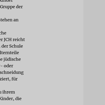
kinder
r Gruppe der
stehen an
che
 JCH reicht
 der Schule
lternteile
e jüdische
- oder
eschneidung
iert, für
zu ihrem
Kinder, die