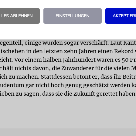
e mit einem Lachen hinzu, «absolut nicht russisch.»
 Gottesdienst an den Hohen Feiertagen und nimmt 
LLES ABLEHNEN
EINSTELLUNGEN
AKZEPTIER
eier teil, die zum Gedenken an die Gründung des St
oge stattfindet. Tamaras Mutter lebt heute in Israel
Probleme wurden jedoch durch das Hereinströmen d
egenteil, einige wurden sogar verschärft. Laut Kant
Mischehen in den letzten zehn Jahren einen Rekord
eicht. Vor einem halben Jahrhundert waren es 50 P
 hält nichts davon, die Zuwanderer für die vielen
ich zu machen. Stattdessen betont er, dass ihr Bei
Judentum gar nicht hoch genug geschätzt werden ka
ieben zu sagen, dass sie die Zukunft gerettet haben