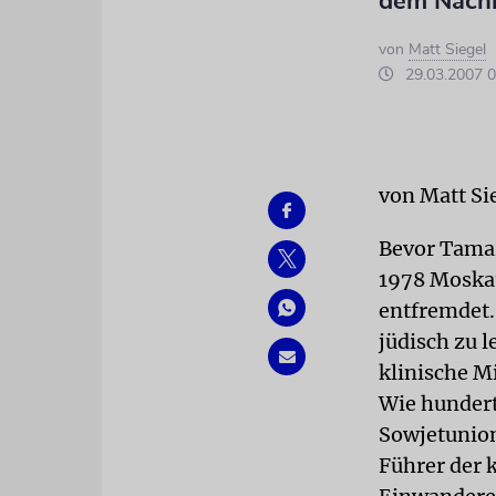
dem Nach
von
Matt Siegel
29.03.2007 0
von Matt Si
Bevor Tama
1978 Moskau
entfremdet.
jüdisch zu 
klinische Mi
Wie hundert
Sowjetunion
Führer der 