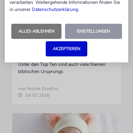
verarbeiten. Weitergehende Informationen finden Sie
in unserer
Datenschutzerklärung
.
STATISTIK
Diese hebräischen
ALLES ABLEHNEN
EINSTELLUNGEN
Vornamen in Österreich sind
am beliebtesten
AKZEPTIEREN
Österreichische Eltern wählen gern Klassiker.
Unter den Top Ten sind auch viele Namen
biblischen Ursprungs
von Nicole Dreyfus
04.07.2026