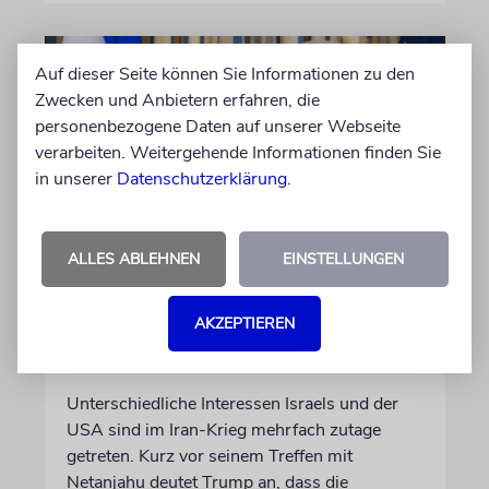
Auf dieser Seite können Sie Informationen zu den
Zwecken und Anbietern erfahren, die
personenbezogene Daten auf unserer Webseite
verarbeiten. Weitergehende Informationen finden Sie
in unserer
Datenschutzerklärung
.
ALLES ABLEHNEN
EINSTELLUNGEN
WASHINGTON D.C.
Trump: Netanjahu will, dass
AKZEPTIEREN
USA im Iran involviert
bleiben
Unterschiedliche Interessen Israels und der
USA sind im Iran-Krieg mehrfach zutage
getreten. Kurz vor seinem Treffen mit
Netanjahu deutet Trump an, dass die