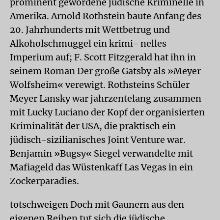
prominent gewordene jüdische Kriminelle in
Amerika. Arnold Rothstein baute Anfang des
20. Jahrhunderts mit Wettbetrug und
Alkoholschmuggel ein krimi- nelles
Imperium auf; F. Scott Fitzgerald hat ihn in
seinem Roman Der große Gatsby als »Meyer
Wolfsheim« verewigt. Rothsteins Schüler
Meyer Lansky war jahrzentelang zusammen
mit Lucky Luciano der Kopf der organisierten
Kriminalität der USA, die praktisch ein
jüdisch-sizilianisches Joint Venture war.
Benjamin »Bugsy« Siegel verwandelte mit
Mafiageld das Wüstenkaff Las Vegas in ein
Zockerparadies.
totschweigen Doch mit Gaunern aus den
eigenen Reihen tut sich die jüdische