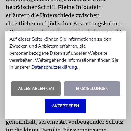
hebräischer Schrift. Kleine Infotafeln
erläutern die Unterschiede zwischen
christlicher und jüdischer Bestattungskultur.
»Die meisten hier wissen sicherlich gar nicht,
Auf dieser Seite können Sie Informationen zu den
dass dies jüdische Symbole sind«, glaubt
Zwecken und Anbietern erfahren, die
Marina. Überhaupt erlebe sie in Sachsen eine
personenbezogene Daten auf unserer Webseite
große Unwissenheit und Reserviertheit
verarbeiten. Weitergehende Informationen finden Sie
gegenüber allem, was nicht »deutsch« sei. Die
in unserer
Datenschutzerklärung
.
Ablehnung reiche bis in die eigene
Verwandtschaft, doch weiter ausführen
möchte sie das nicht. »Mein Mann war nie
ALLES ABLEHNEN
EINSTELLUNGEN
religiös, doch ich habe von Anfang an zur
Bedingung gemacht, dass er mich als Jüdin
AKZEPTIEREN
akzeptiert.« Dass sie ihr Judentum
geheimhält, sei eine Art vorbeugender Schutz
für die kleine Familie. Für gemeinsame