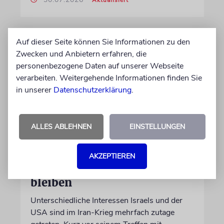
Auf dieser Seite können Sie Informationen zu den
Zwecken und Anbietern erfahren, die
personenbezogene Daten auf unserer Webseite
verarbeiten. Weitergehende Informationen finden Sie
in unserer
Datenschutzerklärung
.
ALLES ABLEHNEN
EINSTELLUNGEN
WASHINGTON D.C.
Trump: Netanjahu will, dass
AKZEPTIEREN
USA im Iran involviert
bleiben
Unterschiedliche Interessen Israels und der
USA sind im Iran-Krieg mehrfach zutage