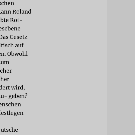
schen
Mann Roland
bte Rot-
desebene
 Das Gesetz
itisch auf
en. Obwohl
 zum
scher
cher
dert wird,
fzu- geben?
Menschen
festlegen
eutsche