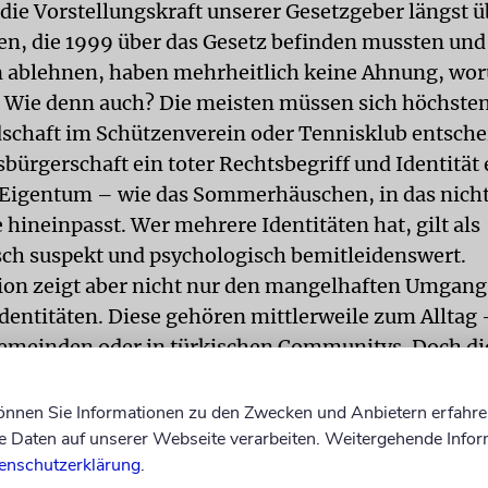
 die Vorstellungskraft unserer Gesetzgeber längst ü
n, die 1999 über das Gesetz befinden mussten und 
ablehnen, haben mehrheitlich keine Ahnung, wor
Wie denn auch? Die meisten müssen sich höchste
dschaft im Schützenverein oder Tennisklub entschei
tsbürgerschaft ein toter Rechtsbegriff und Identität 
 Eigentum – wie das Sommerhäuschen, in das nicht
 hineinpasst. Wer mehrere Identitäten hat, gilt als
isch suspekt und psychologisch bemitleidenswert.
ion zeigt aber nicht nur den mangelhaften Umgang
entitäten. Diese gehören mittlerweile zum Alltag 
emeinden oder in türkischen Communitys. Doch di
enbaren die immer noch verkrusteten Fundamente 
ndnisses als Gesellschaft. Die Vorstel- lung, hier
können Sie Informationen zu den Zwecken und Anbietern erfahre
ne Ausländerkinder könnten sich erst durch einen
Daten auf unserer Webseite verarbeiten. Weitergehende Infor
enschutzerklärung
.
 Deutschen »entpuppen«, offenbart ein fast mythi