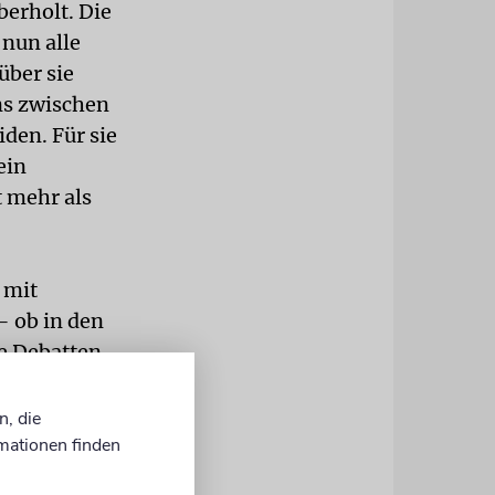
berholt. Die
nun alle
über sie
ns zwischen
den. Für sie
ein
 mehr als
 mit
– ob in den
e Debatten
unseres
n, die
 Willensakt
mationen finden
sch