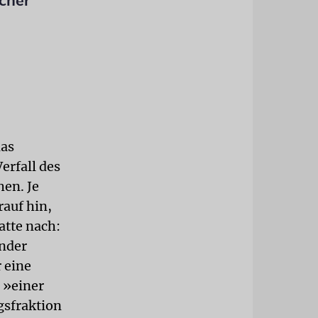
scher
das
erfall des
hen. Je
rauf hin,
atte nach:
inder
r eine
 »einer
gsfraktion