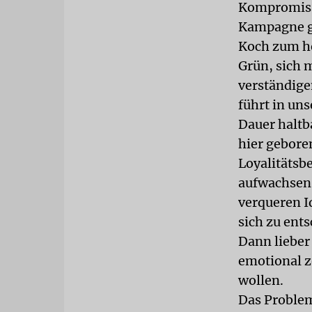
Kompromisss
Kampagne g
Koch zum he
Grün, sich 
verständige
führt in uns
Dauer haltb
hier gebore
Loyalitätsb
aufwachsen,
verqueren Id
sich zu ents
Dann lieber
emotional ze
wollen.
Das Problem