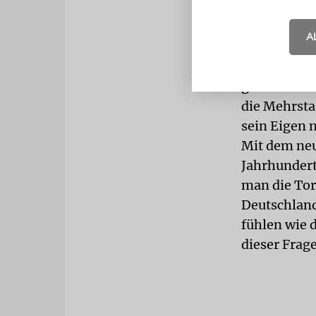
überhöhtes S
widerwillig
A
Der Staatsr
nationale L
geworden se
die Mehrsta
sein Eigen n
Mit dem neu
Jahrhundert
man die Tor
Deutschland
fühlen wie d
dieser Frage