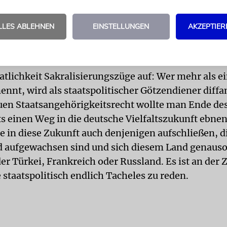
elbstbild. Es zeigt uns eine Gemeinschaft, die sich
 vom Blutprinzip der Staatsangehörigkeit lösen mag
LLES ABLEHNEN
EINSTELLUNGEN
AKZEPTIER
echtler Joseph Weiler hat Mitte der 90er-Jahre verm
oyalität der moderne Ersatz für das religiöse Beken
i. In der Tat weist vor allem die oft unsachliche D
atlichkeit Sakralisierungszüge auf: Wer mehr als e
ennt, wird als staatspolitischer Götzendiener diffa
en Staatsangehörigkeitsrecht wollte man Ende des
s einen Weg in die deutsche Vielfaltszukunft ebnen
e in diese Zukunft auch denjenigen aufschließen, di
 aufgewachsen sind und sich diesem Land genauso
er Türkei, Frankreich oder Russland. Es ist an der Z
 staatspolitisch endlich Tacheles zu reden.