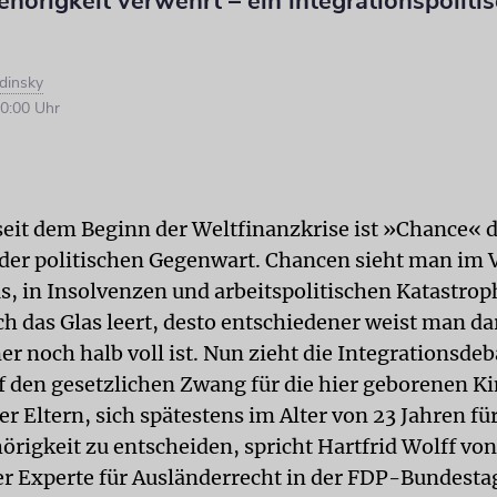
hörigkeit verwehrt – ein integrationspoliti
dinsky
0:00 Uhr
seit dem Beginn der Weltfinanzkrise ist »Chance« 
der politischen Gegenwart. Chancen sieht man im V
s, in Insolvenzen und arbeitspolitischen Katastrop
ch das Glas leert, desto entschiedener weist man da
r noch halb voll ist. Nun zieht die Integrationsdeb
uf den gesetzlichen Zwang für die hier geborenen K
r Eltern, sich spätestens im Alter von 23 Jahren fü
örigkeit zu entscheiden, spricht Hartfrid Wolff von
r Experte für Ausländerrecht in der FDP-Bundesta