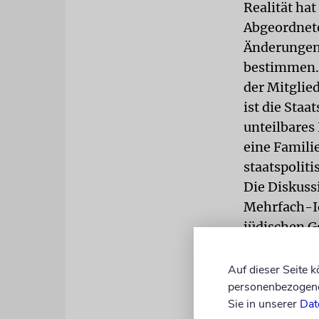
Realität hat
Abgeordnete
Änderungen 
bestimmen. 
der Mitglie
ist die Staa
unteilbares
eine Familie
staatspolit
Die Diskuss
Mehrfach-Id
jüdischen G
darüber off
Selbstverstä
Auf dieser Seite 
aufgewachse
personenbezogene 
Sie in unserer
Dat
zu »echten«