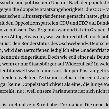
uche und politischem Unsinn. Nach der populisti
egen die doppelte Staatsangehörigkeit, die CDU-
ssischen Ministerpräsidenten gemacht hatte, glau
mit den Oppositionsparteien CDU und FDP auf Bun
n zu müssen. Das Ergebnis war und ist ein Grauen.
eren Alltag etwas ein, was weder rechtlich noch pol
ar ist: den Sonderstatus des »schwebend« Deutsch
n, wird den Betroffenen lediglich eine Gnadenfrist
ekenntnis eingeräumt. Doch wie soll einer als Deut
 wenn er nur Staatsbürger auf Widerruf ist? In wel
entitätswelt wacht einer auf, der per Post aufgefor
cheiden, welchen Teil seiner selbst er bereit ist au
 gar keine Doppelstaatlichkeit als eine, die junge 
rreißt, nur, weil unsere Parlamentarier sich nicht 
 ist mehr als ein Streit über Formalien. Die neue d