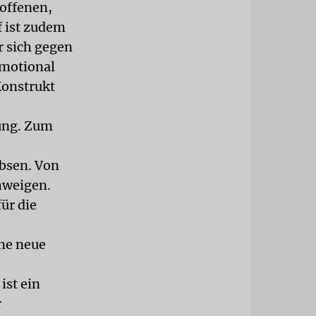
roffenen,
f ist zudem
r sich gegen
emotional
Konstrukt
nung. Zum
bsen. Von
hweigen.
ür die
ine neue
ist ein
r