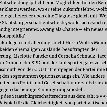
r Entscheidungspflicht eine Möglichkeit für den Bet
er klar zu werden, wo er seine Zukunft sieht«. Wolf
loge, liefert er doch eine Diagnose gleich mit: We
e Staatsbürgerschaft entscheide, wolle sich »auch 
tändig integrieren«. Zwang als Chance – ein neues 
ionspolitik?
eikollegen sind allerdings nicht Herrn Wolffs Mei
e beiden ehemaligen Ausländerbeauftragten der
rung, Liselotte Funcke und Cornelia Schmalz-Jaco
der Grünen, der SPD und der Linkspartei ganz zu sc
ssmuth von der CDU tritt entgegen der Parteilinie f
 des sogenannten Optionszwangs ein. Wie andere
iten aus Politik und Gesellschaft unterstützt sie e
egen das heutige Einbürgerungsmodell.
g des Staatsbürgerschaftsrechts aus dem Jahr 1999 
ispiel für die Gleichzeitigkeit von parteitaktische