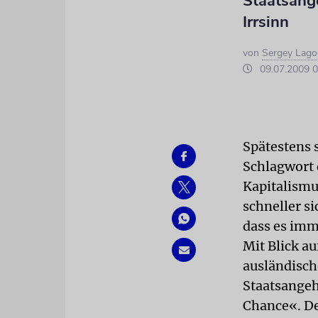
Staatsange
Irrsinn
von
Sergey Lago
09.07.2009 0
Spätestens 
Schlagwort 
Kapitalismu
schneller si
dass es imme
Mit Blick a
ausländische
Staatsangeh
Chance«. De