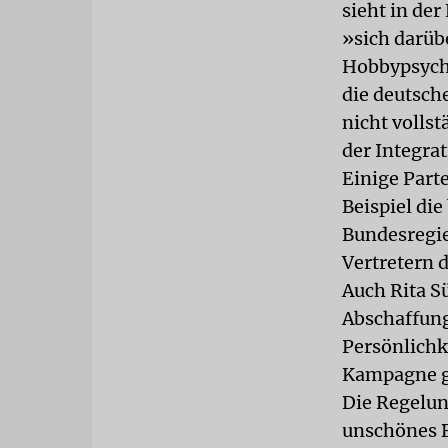
sieht in de
»sich darüb
Hobbypsycho
die deutsch
nicht volls
der Integrat
Einige Part
Beispiel di
Bundesregie
Vertretern 
Auch Rita Sü
Abschaffung
Persönlichke
Kampagne g
Die Regelun
unschönes Be