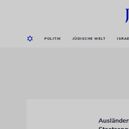
POLITIK
JÜDISCHE WELT
ISRA
Ausländern