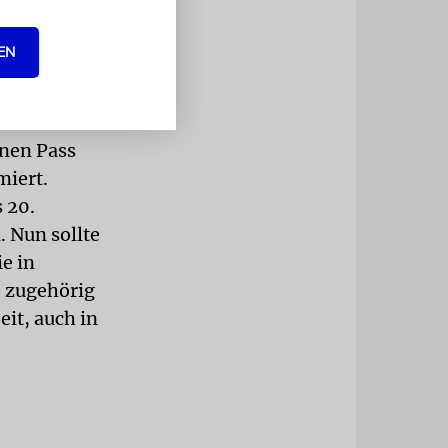
 nur
.
EN
utet, dass
ntnis
iskussion um
inen Pass
miert.
 20.
. Nun sollte
e in
 zugehörig
eit, auch in