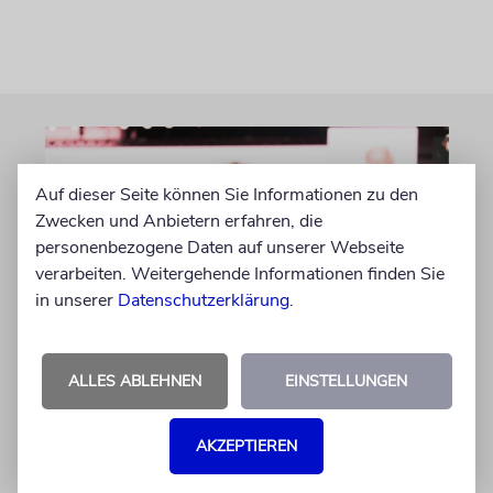
Auf dieser Seite können Sie Informationen zu den
Zwecken und Anbietern erfahren, die
personenbezogene Daten auf unserer Webseite
verarbeiten. Weitergehende Informationen finden Sie
in unserer
Datenschutzerklärung
.
ISLAMISMUS
ALLES ABLEHNEN
EINSTELLUNGEN
Tagesspiegel-Vorwürfe
gegen Karoline Preisler: Nun
AKZEPTIEREN
antwortet die FDP-
Politikerin