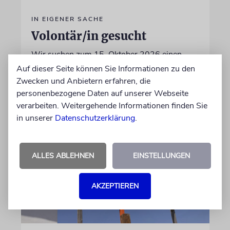
IN EIGENER SACHE
Volontär/in gesucht
Wir suchen zum 15. Oktober 2026 einen
Volontär (m/w/d) in Vollzeit
Auf dieser Seite können Sie Informationen zu den
Zwecken und Anbietern erfahren, die
personenbezogene Daten auf unserer Webseite
06.07.2026
verarbeiten. Weitergehende Informationen finden Sie
in unserer
Datenschutzerklärung
.
ALLES ABLEHNEN
EINSTELLUNGEN
AKZEPTIEREN