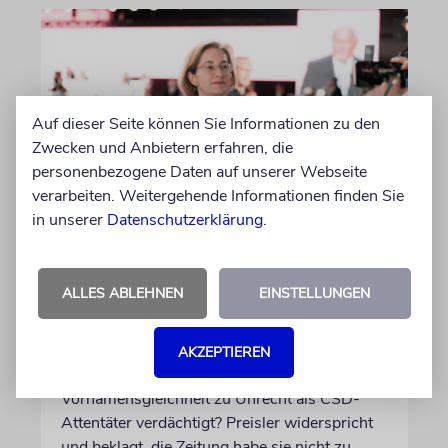
Auf dieser Seite können Sie Informationen zu den
Zwecken und Anbietern erfahren, die
personenbezogene Daten auf unserer Webseite
verarbeiten. Weitergehende Informationen finden Sie
in unserer
Datenschutzerklärung
.
ISLAMISMUS
Tagesspiegel-Vorwürfe
gegen Karoline Preisler: Nun
ALLES ABLEHNEN
EINSTELLUNGEN
antwortet die FDP-
Politikerin
AKZEPTIEREN
Hatte sie einen jungen Mann wegen einer
Vornamensgleichheit zu Unrecht als CSD-
Attentäter verdächtigt? Preisler widerspricht
und beklagt, die Zeitung habe sie nicht zu