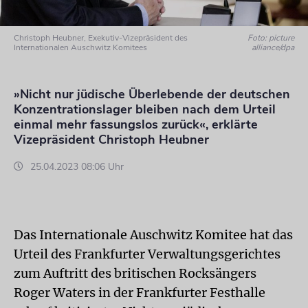
Christoph Heubner, Exekutiv-Vizepräsident des
Foto: picture
Internationalen Auschwitz Komitees
alliance/dpa
»Nicht nur jüdische Überlebende der deutschen
Konzentrationslager bleiben nach dem Urteil
einmal mehr fassungslos zurück«, erklärte
Vizepräsident Christoph Heubner
25.04.2023 08:06 Uhr
Das Internationale Auschwitz Komitee hat das
Urteil des Frankfurter Verwaltungsgerichtes
zum Auftritt des britischen Rocksängers
Roger Waters in der Frankfurter Festhalle