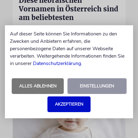
Diese hebräischen
Vornamen in Österreich sind
am beliebtesten
Österreichische Eltern wählen gern Klassiker.
Auf dieser Seite können Sie Informationen zu den
Unter den Top Ten sind auch viele Namen
Zwecken und Anbietern erfahren, die
biblischen Ursprungs
personenbezogene Daten auf unserer Webseite
verarbeiten. Weitergehende Informationen finden Sie
von Nicole Dreyfus
in unserer
Datenschutzerklärung
.
04.07.2026
ALLES ABLEHNEN
EINSTELLUNGEN
AKZEPTIEREN