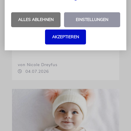
Diese hebräischen
Vornamen in Österreich sind
ALLES ABLEHNEN
EINSTELLUNGEN
am beliebtesten
Österreichische Eltern wählen gern Klassiker.
AKZEPTIEREN
Unter den Top Ten sind auch viele Namen
biblischen Ursprungs
von Nicole Dreyfus
04.07.2026