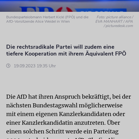
Bundesparteiobmann Herbert Kickl (FPÖ) und die
Foto: picture alliance /
AfD-Vorsitzende Alice Weidel in Wien
EVA MANHART / APA
/ picturedesk.com
Die rechtsradikale Partei will zudem eine
tiefere Kooperation mit ihrem Äquivalent FPÖ
19.09.2023 19:35 Uhr
Die AfD hat ihren Anspruch bekräftigt, bei der
nächsten Bundestagswahl möglicherweise
mit einem eigenen Kanzlerkandidaten oder
einer Kanzlerkandidatin anzutreten. Über
einen solchen Schritt werde ein Parteitag