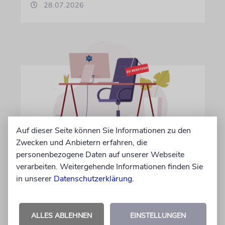
28.07.2026
Auf dieser Seite können Sie Informationen zu den
Zwecken und Anbietern erfahren, die
IN EIGENER SACHE
personenbezogene Daten auf unserer Webseite
Volontär/in gesucht
verarbeiten. Weitergehende Informationen finden Sie
in unserer
Datenschutzerklärung
.
Wir suchen zum 15. Oktober 2026 einen
Volontär (m/w/d) in Vollzeit
ALLES ABLEHNEN
EINSTELLUNGEN
06.07.2026