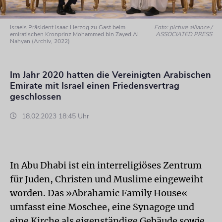
Israels Präsident Isaac Herzog zu Gast beim
Foto: picture alliance /
emiratischen Kronprinz Mohammed bin Zayed Al
ASSOCIATED PRESS
Nahyan (Archiv, 2022)
Im Jahr 2020 hatten die Vereinigten Arabischen
Emirate mit Israel einen Friedensvertrag
geschlossen
18.02.2023 18:45 Uhr
In Abu Dhabi ist ein interreligiöses Zentrum
für Juden, Christen und Muslime eingeweiht
worden. Das »Abrahamic Family House«
umfasst eine Moschee, eine Synagoge und
eine Kirche als eigenständige Gebäude sowie