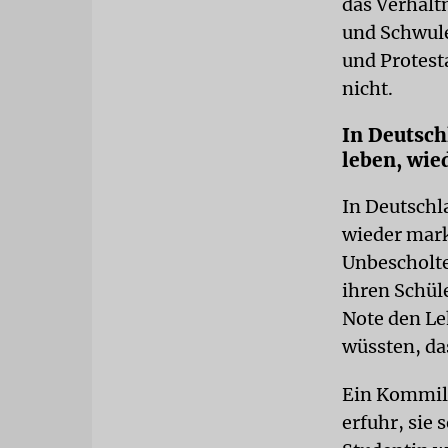
das Verhält
und Schwul
und Protest
nicht.
In Deutsch
leben, wie
In Deutschl
wieder mark
Unbescholte
ihren Schül
Note den Le
wüssten, da
Ein Kommili
erfuhr, sie 