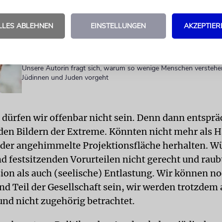
»Platz für das Lustige«
Die Autorin Barbara Bišický-Ehrlich über Anekdoten, das wilde P
LLES ABLEHNEN
EINSTELLUNGEN
AKZEPTIER
Jahre und Identitätssuche
Die Frau mit dem Koffer
Unsere Autorin fragt sich, warum so wenige Menschen verstehen
Jüdinnen und Juden vorgeht
s dürfen wir offenbar nicht sein. Denn dann entspr
den Bildern der Extreme. Könnten nicht mehr als H
oder angehimmelte Projektionsfläche herhalten. Wü
nd festsitzenden Vorurteilen nicht gerecht und rau
sion als auch (seelische) Entlastung. Wir können no
nd Teil der Gesellschaft sein, wir werden trotzdem 
und nicht zugehörig betrachtet.