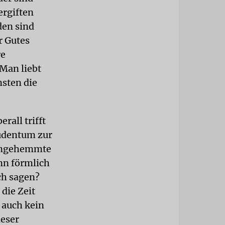
ergiften
den sind
r Gutes
re
 Man liebt
nsten die
rall trifft
Judentum zur
 ungehemmte
nn förmlich
ch sagen?
die Zeit
 auch kein
ieser