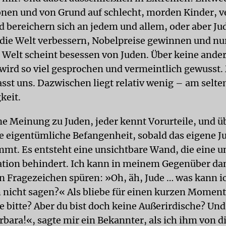
en und von Grund auf schlecht, morden Kinder, v
 bereichern sich an jedem und allem, oder aber Ju
e die Welt verbessern, Nobelpreise gewinnen und nu
e Welt scheint besessen von Juden. Über keine ande
wird so viel gesprochen und vermeintlich gewusst.
sst uns. Dazwischen liegt relativ wenig – am selte
keit.
ne Meinung zu Juden, jeder kennt Vorurteile, und übe
e eigentümliche Befangenheit, sobald das eigene 
mt. Es entsteht eine unsichtbare Wand, die eine
ion behindert. Ich kann in meinem Gegenüber da
 Fragezeichen spüren: »Oh, äh, Jude … was kann i
h nicht sagen?« Als bliebe für einen kurzen Moment 
e bitte? Aber du bist doch keine Außerirdische? Und
rbara!«, sagte mir ein Bekannter, als ich ihm von d