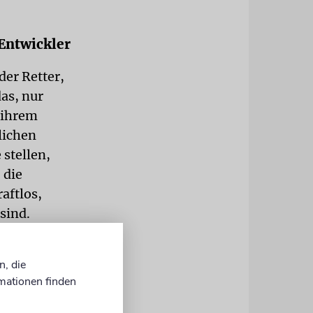
 Entwickler
der Retter,
das, nur
 ihrem
lichen
stellen,
 die
raftlos,
 sind.
n, die
mationen finden