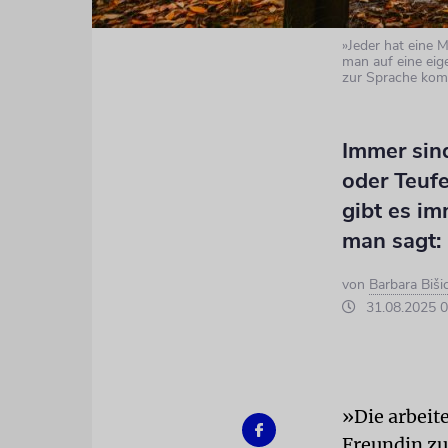
»Jeder hat eine M
man auf eine eig
zur Sprache kommt
Immer sin
oder Teuf
gibt es i
man sagt: 
von
Barbara Bišic
31.08.2025 0
»Die arbeit
Freundin zu