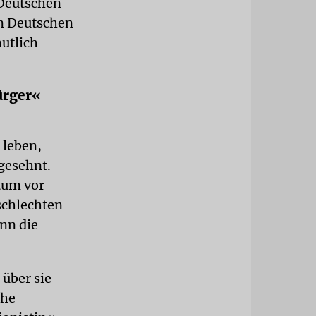
 Deutschen
n Deutschen
utlich
ürger«
 leben,
gesehnt.
tum vor
schlechten
nn die
 über sie
che