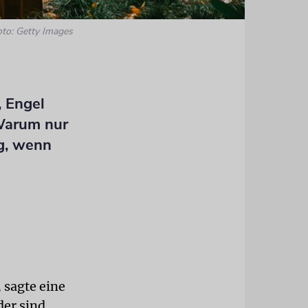
oto: Getty Images
 Engel
 Warum nur
g, wenn
 sagte eine
der sind