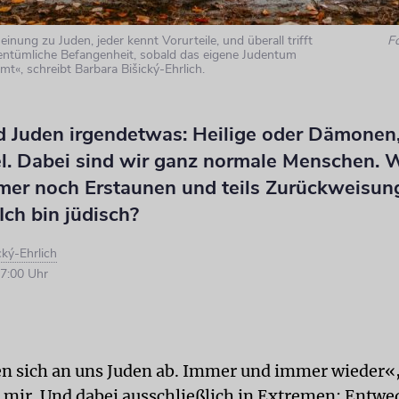
einung zu Juden, jeder kennt Vorurteile, und überall trifft
F
entümliche Befangenheit, sobald das eigene Judentum
«, schreibt Barbara Bišický-Ehrlich.
d Juden irgendetwas: Heilige oder Dämonen,
el. Dabei sind wir ganz normale Menschen.
mmer noch Erstaunen und teils Zurückweisun
Ich bin jüdisch?
ký-Ehrlich
7:00 Uhr
en sich an uns Juden ab. Immer und immer wieder«,
 mir. Und dabei ausschließlich in Extremen: Entwe