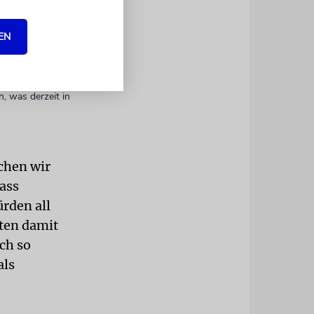
rag der 90er-
EN
, was derzeit in
ächen wir
ass
rden all
bten damit
ch so
als