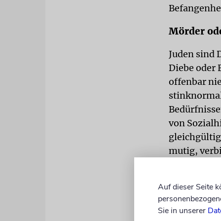
Befangenhei
Mörder ode
Juden sind 
Diebe oder F
offenbar ni
stinknormal
Bedürfnisse
von Sozialhi
gleichgültig
mutig, verbi
Normale Me
Auf dieser Seite 
LESEN SIE
personenbezogene 
Sie in unserer
Dat