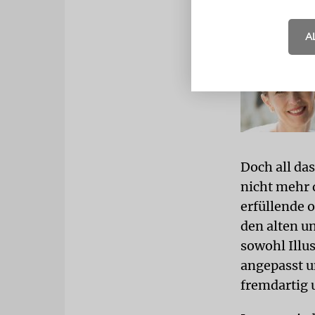
A
Doch all da
nicht mehr 
erfüllende 
den alten u
sowohl Illu
angepasst u
fremdartig 