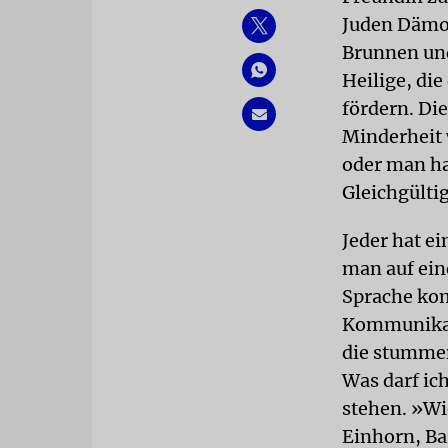
Juden Dämon
Brunnen und
Heilige, di
fördern. Di
Minderheit 
oder man ha
Gleichgültig
Jeder hat ei
man auf ein
Sprache kom
Kommunikat
die stummen
Was darf ic
stehen. »Wi
Einhorn, Ba