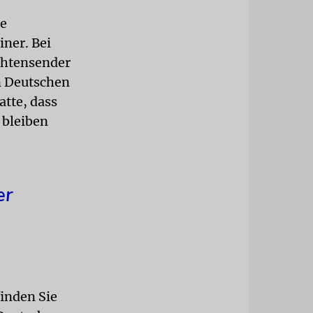
ie
ner. Bei
chtensender
on Deutschen
atte, dass
 bleiben
er
finden Sie