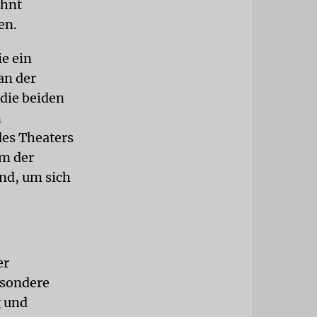
ohnt
en.
e ein
an der
 die beiden
n
es Theaters
um der
nd, um sich
er
esondere
 und