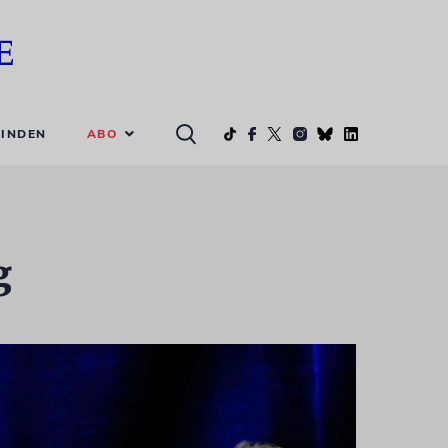
ABO
INDEN
g