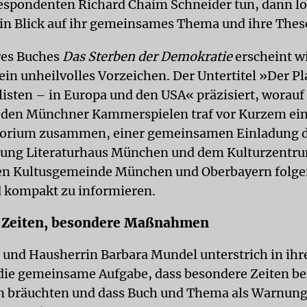
es­pondenten Richard Chaim Schneider tun, dann l
in Blick auf ihr gemeinsames Thema und ihre Thes
hres Buches
Das Sterben der Demokratie
erscheint wi
ein unheilvolles Vorzeichen. Der Untertitel »Der Pl
isten – in Europa und den USA« präzisiert, worauf
n den Münchner Kammerspielen traf vor Kurzem ei
torium zusammen, einer gemeinsamen Einladung d
ftung Literaturhaus München und dem Kulturzentr
hen Kultusgemeinde München und Oberbayern folge
 kompakt zu informieren.
 Zeiten, besondere Maßnahmen
 und Hausherrin Barbara Mundel unterstrich in ihr
ie gemeinsame Aufgabe, dass besondere Zeiten b
bräuchten und dass Buch und Thema als Warnung