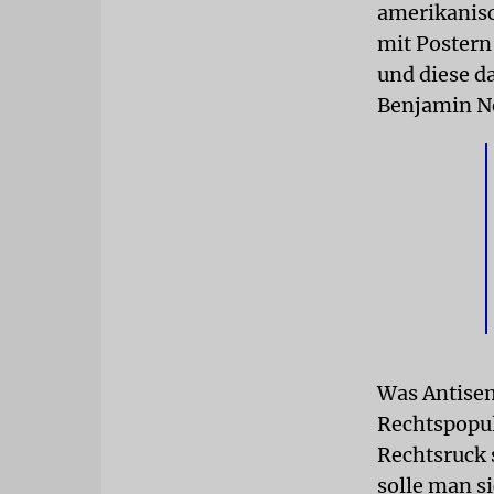
amerikanisc
mit Postern 
und diese d
Benjamin Ne
Was Antisem
Rechtspopul
Rechtsruck 
solle man s