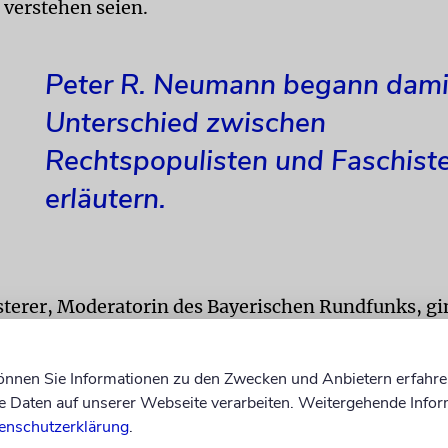
verstehen seien.
Peter R. Neumann begann dami
Unterschied zwischen
Rechtspopulisten und Faschist
erläutern.
terer, Moderatorin des Bayerischen Rundfunks, g
t den beiden Autoren nach und versuchte, aus dem
ftswerk, das in zwei großen Themenblöcken – Pla
können Sie Informationen zu den Zwecken und Anbietern erfahre
enannt – und neun Kapiteln strukturiert ist, gru
Daten auf unserer Webseite verarbeiten. Weitergehende Infor
zubereiten.
enschutzerklärung
.