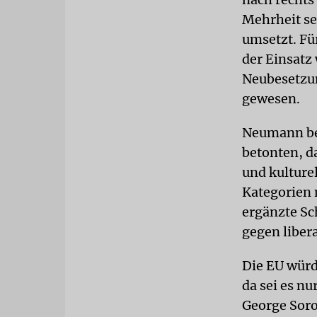
Mehrheit s
umsetzt. Fü
der Einsatz
Neubesetzun
gewesen.
Neumann bes
betonten, da
und kulturel
Kategorien 
ergänzte Sc
gegen libera
Die EU würd
da sei es n
George Soro