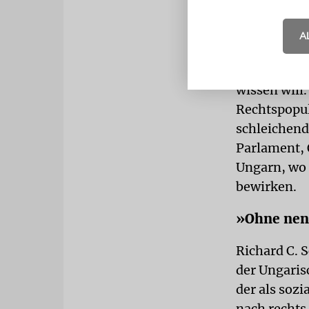
Peter R. Ne
Rechtspopul
A
dass er die
Jahrhundert
wissen will
Rechtspopul
schleichend
Parlament, 
Ungarn, wo 
bewirken.
»Ohne nen
Richard C. 
der Ungarisc
der als soz
nach rechts