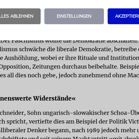
umann begann damit, den Unterschied zwischen
isten und Faschisten zu erläutern, was gleichzeitig
LLES ABLEHNEN
EINSTELLUNGEN
AKZEPTIER
 Entwicklungen der 20er- und 30er-Jahre des vorig
s nicht mit den Phänomenen der Gegenwart verwe
. Der Faschismus wollte die Demokratie abschaffen.
ismus schwäche die liberale Demokratie, betreibe 
e Aushöhlung, wobei er ihre Rituale und Institutio
Opposition, Zeitungen durchaus beibehalte. Beispiel
es all dies noch gebe, jedoch zunehmend ohne Mac
nenswerte Widerstände«
Schneider, Sohn ungarisch-slowakischer Schoa-Üb
h spricht, vertiefte dies am Beispiel der Politik Vic
ialliberaler Denker begann, nach 1989 jedoch mehr
 abdriftete und seit seinem Machtantritt »mit absol