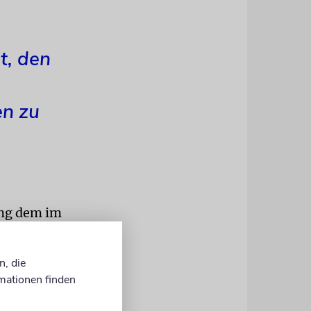
t, den
en zu
ing dem im
n und
n, die
ndlegende
mationen finden