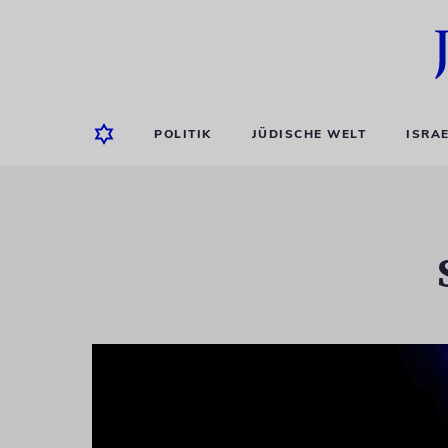
POLITIK
JÜDISCHE WELT
ISRA