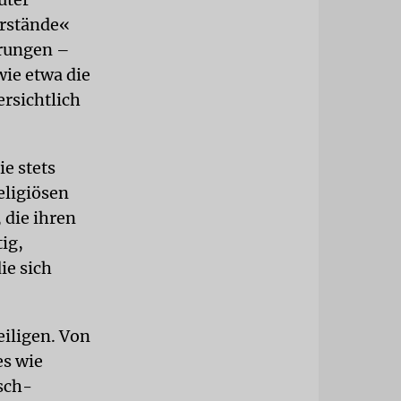
erstände«
erungen –
wie etwa die
rsichtlich
e stets
eligiösen
 die ihren
ig,
ie sich
iligen. Von
es wie
sch-