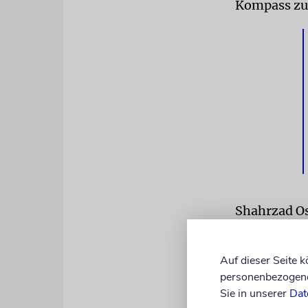
Kompass zu 
Shahrzad Os
Gespräch mi
Gemeinscha
Auf dieser Seite 
Umsetzung b
personenbezogene 
Aspekte auf
Sie in unserer
Dat