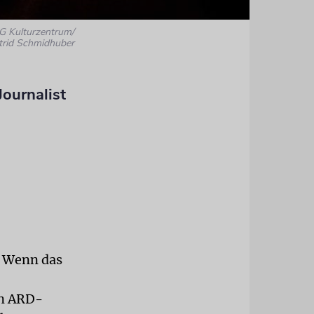
KG Kulturzentrum/
trid Schmidhuber
ournalist
. Wenn das
en ARD-