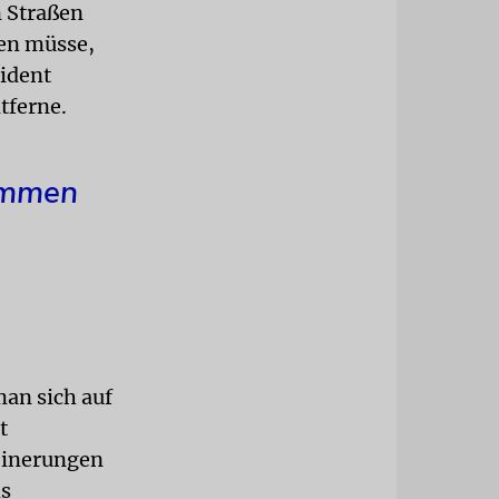
 Straßen
ten müsse,
sident
tferne.
ommen
man sich auf
t
meinerungen
hs