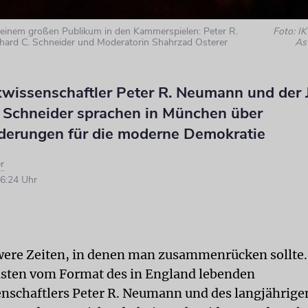
 einem großen Publikum in den Kammerspielen: Peter R.
Foto: I
chard C. Schneider und Moderatorin Shahrzad Osterer
As
kwissenschaftler Peter R. Neumann und der J
. Schneider sprachen in München über
derungen für die moderne Demokratie
r
6:24 Uhr
were Zeiten, in denen man zusammenrücken sollte
isten vom Format des in England lebenden
enschaftlers Peter R. Neumann und des langjährig