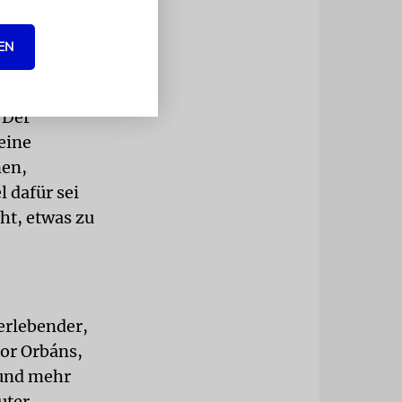
 andeutet,
EN
en
chselt
 Der
eine
nen,
 dafür sei
ht, etwas zu
erlebender,
tor Orbáns,
 und mehr
uter