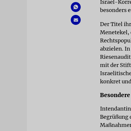
Israel-Korr
besonders e
Der Titel i
Menetekel, 
Rechtspopul
abzielen. I
Riesenaudi
mit der Sti
Israelitisc
konkret und
Besondere
Intendantin
Begrüßung d
Maßnahmen 