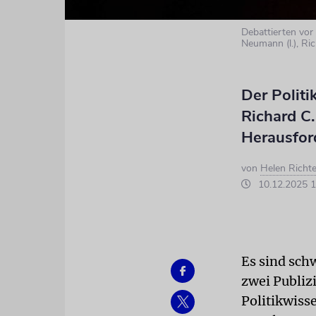
Debattierten vor
Neumann (l.), Ri
Der Politi
Richard C
Herausfor
von
Helen Richte
10.12.2025 1
Es sind sch
zwei Publiz
Politikwiss