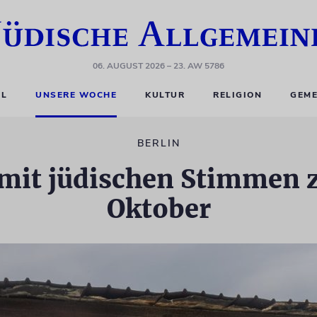
06. AUGUST 2026
– 23. AW 5786
EL
UNSERE WOCHE
KULTUR
RELIGION
GEME
BERLIN
l mit jüdischen Stimmen z
Oktober