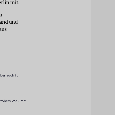
rlin mit.
m
land und
aus
ober auch für
tobers vor - mit