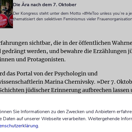
Die Ära nach dem 7. Oktober
Der Kongress steht unter dem Motto »#MeToo unless youʼre a j
thematisiert den selektiven Feminismus vieler Frauenorganisatio
fahrungen sichtbar, die in der öffentlichen Wahr
 gedrängt werden, und bewahre die Erzählungen j
innen und Protagonisten.
ird das Portal von der Psychologin und
issenschaftlerin Marina Chernivsky. »Der 7. Oktob
Schichten jüdischer Erinnerung aufbrechen lassen
ue, tiefe Spuren im kollektiven Gedächtnis hinterla
 »Kolot« sammle, dokumentiere und verdichte St
können Sie Informationen zu den Zwecken und Anbietern erfahre
hen Community.
epd
Daten auf unserer Webseite verarbeiten. Weitergehende Infor
enschutzerklärung
.
hier
erreichbar.