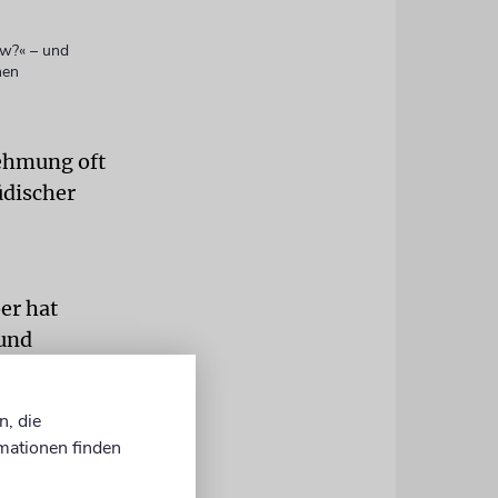
ew?« – und
nen
nehmung oft
üdischer
er hat
 und
ssen«, sagte
immen aus
n, die
mationen finden