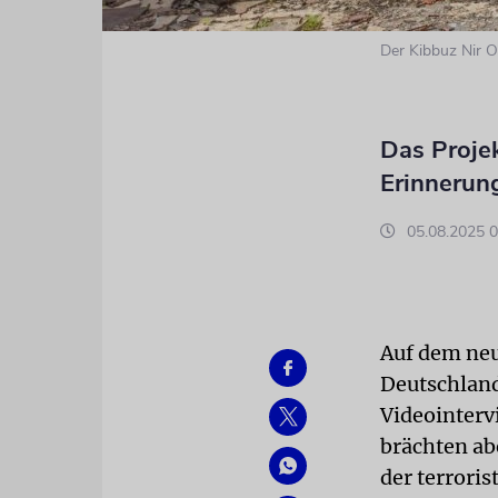
Der Kibbuz Nir 
Das Projek
Erinnerun
05.08.2025 0
Auf dem neu
Deutschland
Videointerv
brächten ab
der terroris