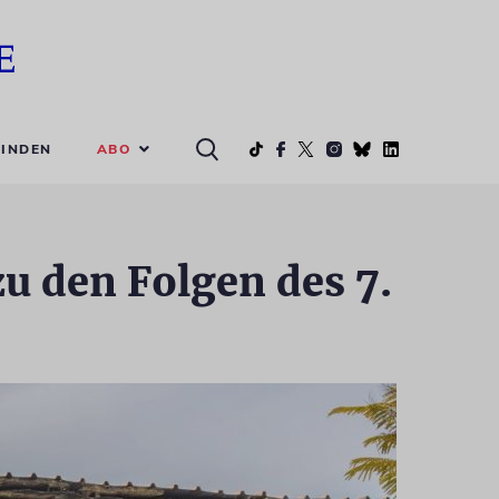
ABO
INDEN
u den Folgen des 7.