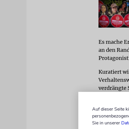
Es mache Er
an den Rand
Protagonist
Kuratiert w
Verhaltensw
verdrängte 
zugleich ne
Chernivsky.
Auf dieser Seite 
der jüdisc
personenbezogene 
Sie in unserer
Dat
»
Kolot
« ist