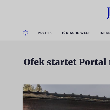
POLITIK
JÜDISCHE WELT
ISRA
Ofek startet Porta