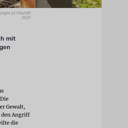
yright (c) Flash90
2025
ch mit
igen
us
 Die
er Gewalt,
 den Angriff
ilte die