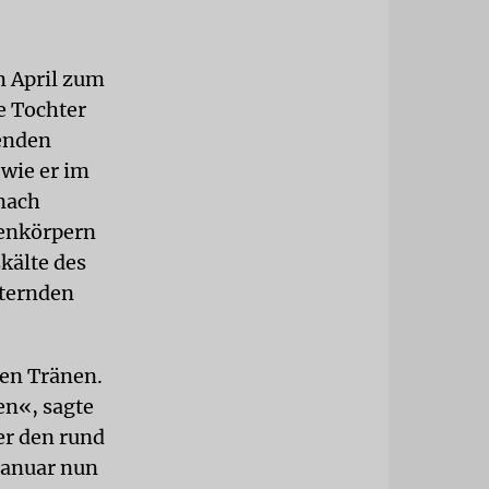
m April zum
ie Tochter
enden
 wie er im
nach
henkörpern
kälte des
tternden
den Tränen.
en«, sagte
er den rund
Januar nun