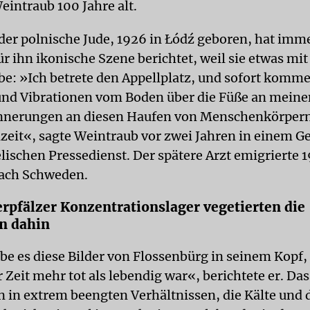
eintraub 100 Jahre alt.
der polnische Jude, 1926 in Łódź geboren, hat imm
ür ihn ikonische Szene berichtet, weil sie etwas mi
e: »Ich betrete den Appellplatz, und sofort komme
nd Vibrationen vom Boden über die Füße an meine
innerungen an diesen Haufen von Menschenkörpern
eit«, sagte Weintraub vor zwei Jahren in einem G
ischen Pressedienst. Der spätere Arzt emigrierte 
ach Schweden.
rpfälzer Konzentrationslager vegetierten die
n dahin
ebe es diese Bilder von Flossenbürg in seinem Kopf
r Zeit mehr tot als lebendig war«, berichtete er. Das
 in extrem beengten Verhältnissen, die Kälte und 