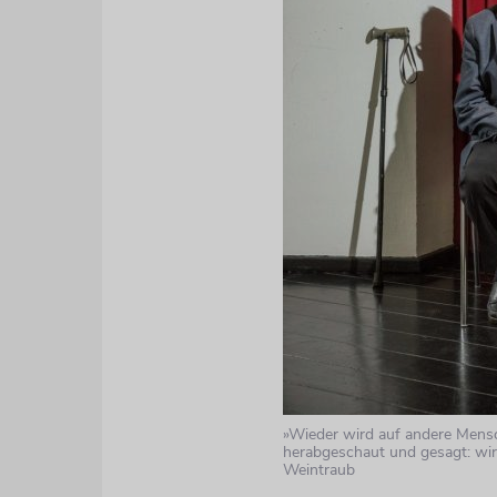
»Wieder wird auf andere Mens
herabgeschaut und gesagt: wir
Weintraub