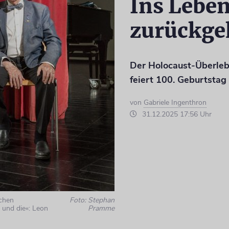
Ins Lebe
zurückge
Der Holocaust-Überle
feiert 100. Geburtstag
von
Gabriele Ingenthron
31.12.2025 17:56 Uhr
chen
Foto: Stephan
 und die«: Leon
Pramme