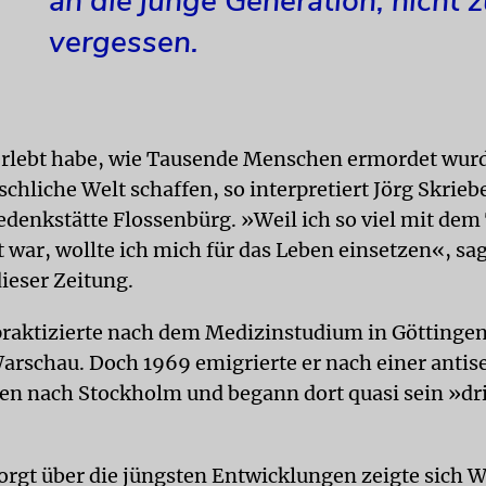
an die junge Generation, nicht 
vergessen.
erlebt habe, wie Tausende Menschen ermordet wurd
chliche Welt schaffen, so interpretiert Jörg Skriebe
Gedenkstätte Flossenbürg. »Weil ich so viel mit dem
 war, wollte ich mich für das Leben einsetzen«, sa
ieser Zeitung.
raktizierte nach dem Medizinstudium in Göttinge
 Warschau. Doch 1969 emigrierte er nach einer anti
len nach Stockholm und begann dort quasi sein »dr
sorgt über die jüngsten Entwicklungen zeigte sich 