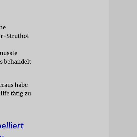
ene
er-Struthof
musste
s behandelt
heraus habe
lfe tätig zu
elliert