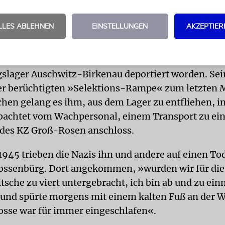
dt. Seine Mutter versuchte immer, ihren Kindern 
r sind zusammen, uns geht es nicht so schlecht«, s
LLES ABLEHNEN
EINSTELLUNGEN
AKZEPTIER
n.
944 war er mit seiner Mutter und drei Schwestern i
slager Auschwitz-Birkenau deportiert worden. Sei
der berüchtigten »Selektions-Rampe« zum letzten 
hen gelang es ihm, aus dem Lager zu entfliehen, i
bachtet vom Wachpersonal, einem Transport zu e
des KZ Groß-Rosen anschloss.
1945 trieben die Nazis ihn und andere auf einen T
lossenbürg. Dort angekommen, »wurden wir für di
itsche zu viert untergebracht, ich bin ab und zu ein
und spürte morgens mit einem kalten Fuß an der 
sse war für immer eingeschlafen«.