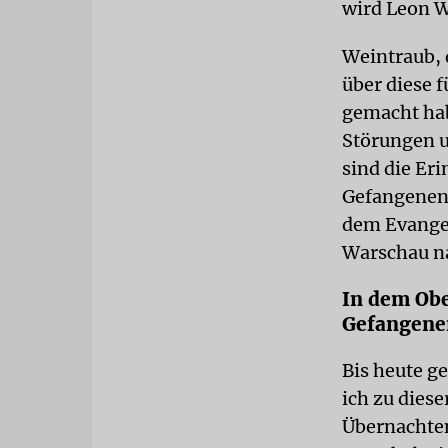
wird Leon W
Weintraub, 
über diese f
gemacht hab
Störungen u
sind die Er
Gefangenenz
dem Evangel
Warschau n
In dem Obe
Gefangene
Bis heute g
ich zu diese
Übernachten