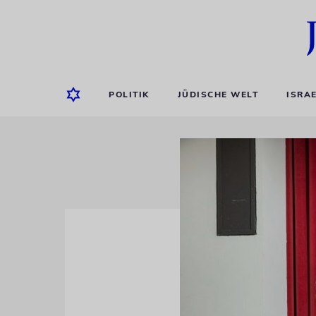
POLITIK
JÜDISCHE WELT
ISRA