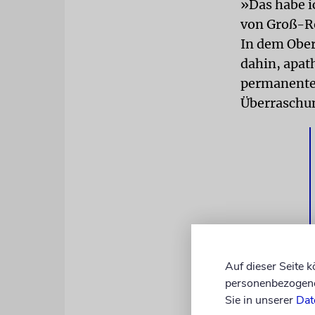
»Das habe i
von Groß-Ro
In dem Ober
dahin, apat
permanenten
Überraschun
Auf dieser Seite 
personenbezogene 
1939 war er 
Sie in unserer
Dat
einmarschie