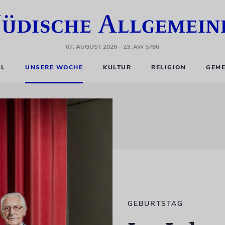
07. AUGUST 2026
– 23. AW 5786
EL
UNSERE WOCHE
KULTUR
RELIGION
GEME
GEBURTSTAG