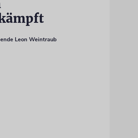
n
kämpft
bende Leon Weintraub