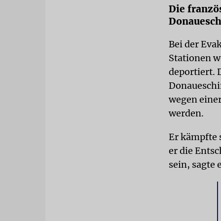
Die franzö
Donauesch
Bei der Eva
Stationen w
deportiert. 
Donaueschi
wegen eine
werden.
Er kämpfte 
er die Entsc
sein, sagte 