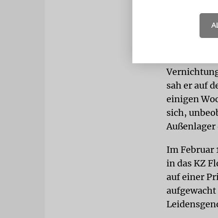
Litzmannsta
machen. »Wi
A
gesagt habe
Im August 1
Vernichtung
sah er auf 
einigen Woc
sich, unbeo
Außenlager 
Im Februar 
in das KZ F
auf einer Pr
aufgewacht 
Leidensgeno