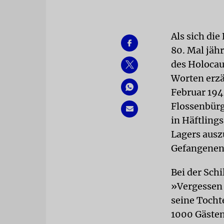
Als sich di
80. Mal jähr
des Holoca
Worten erzäh
Februar 194
Flossenbürg
in Häftling
Lagers ausz
Gefangenen 
Bei der Sch
»Vergessen 
seine Tocht
1000 Gästen