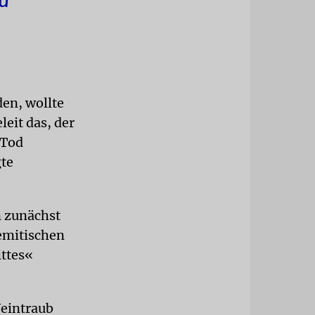
zu
en, wollte
leit das, der
 Tod
gte
n zunächst
semitischen
ittes«
Weintraub