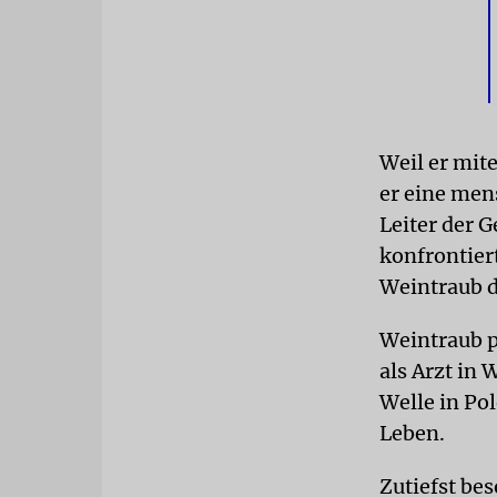
Weil er mit
er eine mens
Leiter der 
konfrontiert
Weintraub d
Weintraub p
als Arzt in
Welle in Po
Leben.
Zutiefst be