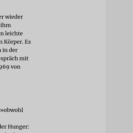
er wieder
t ihm
n leichte
n Körper. Es
 in der
espräch mit
1969 von
, »obwohl
der Hunger: