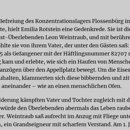
e Befreiung des Konzentrationslagers Flossenbürg i
te, hielt Emilia Rotstein eine Gedenkrede. Sie ist d
ust-Überlebenden Leon Weintraub, und mit berühr
lte sie von ihrem Vater, der unter den Gästen saß:
5 als Gefangener mit der Häftlingsnummer 82707 
 kam und erlebte, wie sich ein Haufen von Mensc
sanzügen über den Appellplatz bewegt. Um die Eises
uhalten, klammerten sich diese bibbernden und zi
aneinander – wie an einen menschlichen Ofen.
ilderung kämpften Vater und Tochter zugleich mit 
würde den Überlebenden abermals das Leben raub
er. Weintraub saß aufrecht im Anzug mit Fliege unt
, ein Grandseigneur mit scharfem Verstand. Am 1. 