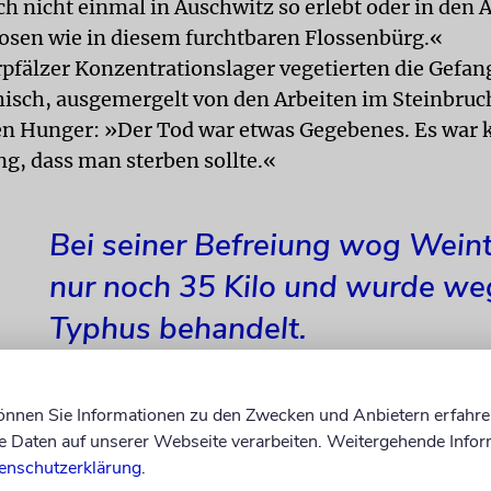
ch nicht einmal in Auschwitz so erlebt oder in den
sen wie in diesem furchtbaren Flossenbürg.«
pfälzer Konzentrationslager vegetierten die Gefa
hisch, ausgemergelt von den Arbeiten im Steinbru
 Hunger: »Der Tod war etwas Gegebenes. Es war 
g, dass man sterben sollte.«
Bei seiner Befreiung wog Wein
nur noch 35 Kilo und wurde w
Typhus behandelt.
können Sie Informationen zu den Zwecken und Anbietern erfahre
Daten auf unserer Webseite verarbeiten. Weitergehende Infor
14 Jahre alt, als die Wehrmacht in seine Heimatstad
enschutzerklärung
.
rte. Kurze Zeit später errichteten die Deutschen da