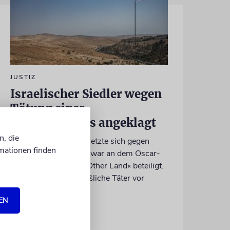
JUSTIZ
Israelischer Siedler wegen
Tötung eines
Palästinensers angeklagt
n, die
Der getötete Aktivist setzte sich gegen
mationen finden
Siedlergewalt ein und war an dem Oscar-
prämierten Film »No Other Land« beteiligt.
Jetzt steht der mutmaßliche Täter vor
Gericht
EN
07.08.2026