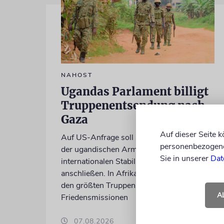
NAHOST
Ugandas Parlament billigt
Truppenentsendung nach
Gaza
Auf dieser Seite 
Auf US-Anfrage soll sich ein Kontingent
personenbezogene 
der ugandischen Armee der geplanten
Sie in unserer
Dat
internationalen Stabilisierungstruppe
anschließen. In Afrika zählt das Land zu
den größten Truppenstellern für
A
Friedensmissionen
07.08.2026