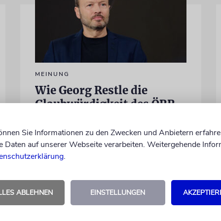
MEINUNG
Wie Georg Restle die
Glaubwürdigkeit des ÖRR
untergräbt
können Sie Informationen zu den Zwecken und Anbietern erfahre
Nach dem X-Post des Journalisten hat sich
Daten auf unserer Webseite verarbeiten. Weitergehende Infor
Felix Schotland, Vorstand der Synagogen-
enschutzerklärung
.
Gemeinde Köln, an WDR-
Programmdirektorin Andrea Schafarczyk
gewandt. Wir dokumentieren das
LLES ABLEHNEN
EINSTELLUNGEN
AKZEPTIER
Schreiben im Wortlaut
von Felix Schotland
07.08.2026