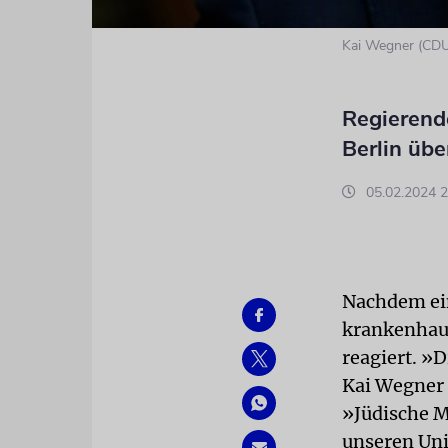
Kai Wegner (CDU)
Regierend
Berlin übe
05.02.2024 2
Nachdem ein
krankenhaus
reagiert. »
Kai Wegner 
»Jüdische M
unseren Uni