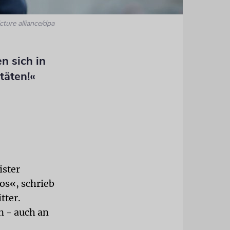
cture alliance/dpa
n sich in
täten!«
ister
os«, schrieb
tter.
n - auch an