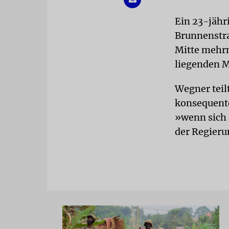
Ein 23-jähri
Brunnenstraß
Mitte mehrm
liegenden Ma
Wegner teil
konsequente
»wenn sich 
der Regier