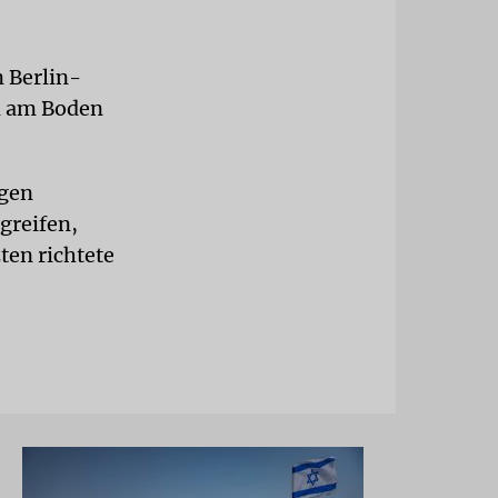
n Berlin-
en am Boden
ngen
greifen,
ten richtete