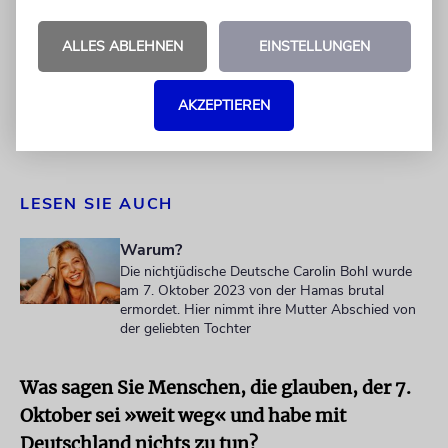
Erinnerungskultur ist nach meinem Gefühl
eine andere. Und ich bin nun Teil davon.
ALLES ABLEHNEN
EINSTELLUNGEN
Was wünschen Sie sich heute – für das
Gedenken an Ihre Tochter?
AKZEPTIEREN
Dass sie nicht vergessen wird.
LESEN SIE AUCH
Warum?
Die nichtjüdische Deutsche Carolin Bohl wurde
am 7. Oktober 2023 von der Hamas brutal
ermordet. Hier nimmt ihre Mutter Abschied von
der geliebten Tochter
Was sagen Sie Menschen, die glauben, der 7.
Oktober sei »weit weg« und habe mit
Deutschland nichts zu tun?