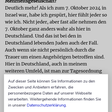
Mehrheitsgesellschaft?
Deutlich mehr! Als ich zum 7. Oktober 2024 in
Israel war, habe ich gespürt, hier fühlt jeder so
wie ich. Nicht jeder, aber fast alle nehmen den
7. Oktober ganz anders wahr als hier in
Deutschland. Und das ist bei den in
Deutschland lebenden Juden auch der Fall.
Auch wenn sie nicht persönlich durch die
Trauer um einen Angehörigen betroffen sind.
Hier in Deutschland, auch in meinem
weiteren Umfeld, ist man zur Tagesordnung
übergegangen. Da fragen nur noch nahe
Auf dieser Seite können Sie Informationen zu den
Freunde und die Familie, wie es mir oder uns
Zwecken und Anbietern erfahren, die
geht. Anders die jüdische und israelische
personenbezogene Daten auf unserer Webseite
Community. Von dort werde ich häufiger
verarbeiten. Weitergehende Informationen finden Sie
in unserer
Datenschutzerklärung
.
gefragt, wie es mir gehe. Die