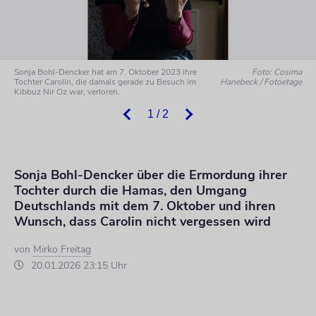
Sonja Bohl-Dencker hat am 7. Oktober 2023 ihre
Foto: Cosima
Tochter Carolin, die damals gerade zu Besuch im
Hanebeck / Fotoetage
Kibbuz Nir Oz war, verloren.
1 / 2
Sonja Bohl-Dencker über die Ermordung ihrer
Tochter durch die Hamas, den Umgang
Deutschlands mit dem 7. Oktober und ihren
Wunsch, dass Carolin nicht vergessen wird
von
Mirko Freitag
20.01.2026 23:15 Uhr