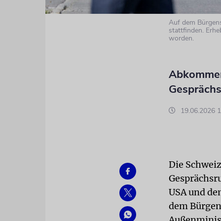
Auf dem Bürgenst
stattfinden. Er
worden.
Abkommen 
Gesprächsr
19.06.2026 1
Die Schweiz
Gesprächsr
USA und dem
dem Bürgens
Außenminist