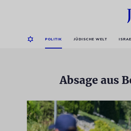
POLITIK
JÜDISCHE WELT
ISRA
Absage aus B