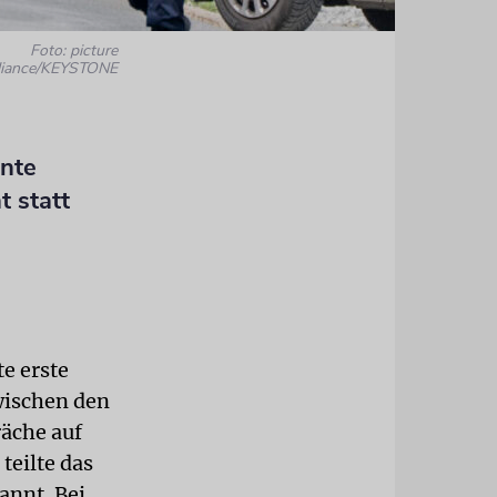
Foto: picture
lliance/KEYSTONE
ante
t statt
e erste
ischen den
räche auf
teilte das
annt. Bei