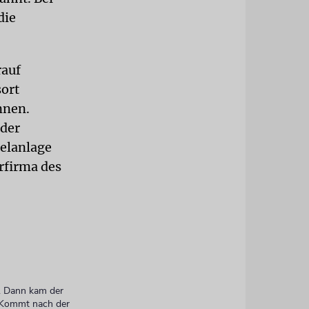
die
rauf
sort
nnen.
 der
telanlage
rfirma des
e. Dann kam der
. Kommt nach der