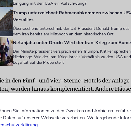
Einigung mit den USA ein Aufschwung?
Trump unterzeichnet Rahmenabkommen zwischen USA 
Versailles
Überraschend unterschrieb der US-Präsident Donald Trump da
dem Iran bereits am Mittwoch an dem historischen Ort
Netanjahu unter Druck: Wird der Iran-Krieg zum Bum
Der Ministerpräsident versprach einen Triumph, Kritiker sprechen
Niederlage. Wie der Iran-Krieg Israels Verhältnis zu den USA un
Loyalität auf die Probe stellt
die in den Fünf- und Vier-Sterne-Hotels der Anlag
ten, wurden hinaus komplementiert. Andere Häuser
en sie auf.
können Sie Informationen zu den Zwecken und Anbietern erfahre
t Donald Trump und die iranische Seite hatten das
Daten auf unserer Webseite verarbeiten. Weitergehende Infor
mmen am Mittwochabend separat unterschrieben.
enschutzerklärung
.
anischen Angaben mit »sofortiger Wirkung« in Kraf