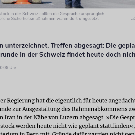
ock in der Schweiz sollten die Gespräche ursprünglich
hebliche Sicherheitsmaßnahmen waren dort umgesetzt
a
unterzeichnet, Treffen abgesagt: Die gepl
unde in der Schweiz findet heute doch nich
0:06 Uhr
er Regierung hat die eigentlich für heute angedacht
unde zur Ausgestaltung des Rahmenabkommens zw
 Iran in der Nähe von Luzern abgesagt. »Die Gesp
tock werden heute nicht wie geplant stattfinden«, 
erium in Bern mit. Gründe dafür wurden nicht gen