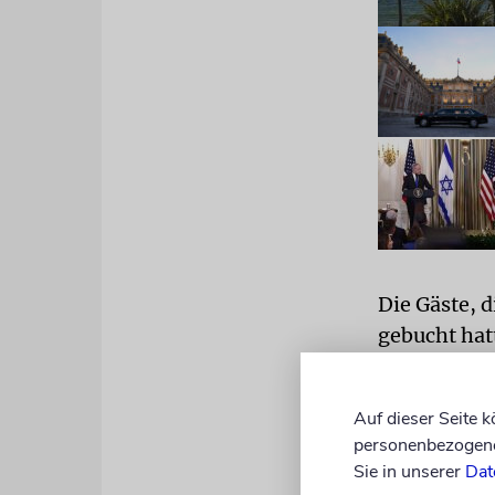
Die Gäste, 
gebucht hat
Region nahm
Auf dieser Seite 
US-Präsiden
personenbezogene 
Rahmenabko
Sie in unserer
Dat
nach pakist