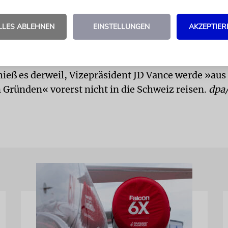
g sieht unter anderem die Öffnung der Straße von
r US-Seeblockade vor. Eine endgültige Vereinbaru
LLES ABLEHNEN
EINSTELLUNGEN
AKZEPTIER
 Atomprogramm, soll dem Rahmenabkommen zufo
on 60 Tagen ausgehandelt werden.
hieß es derweil, Vizepräsident JD Vance werde »aus
n Gründen« vorerst nicht in die Schweiz reisen.
dpa/