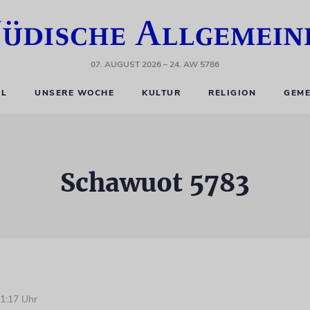
07. AUGUST 2026
– 24. AW 5786
EL
UNSERE WOCHE
KULTUR
RELIGION
GEME
Schawuot 5783
1:17 Uhr