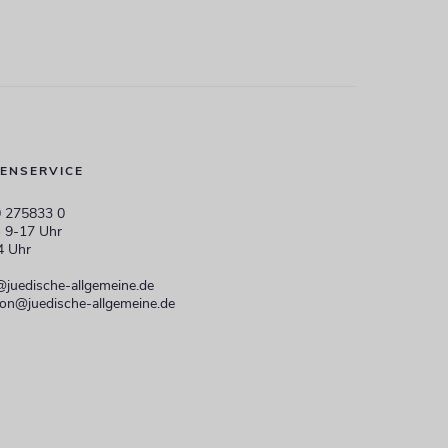
ENSERVICE
 275833 0
 9-17 Uhr
4 Uhr
@juedische-allgemeine.de
ion@juedische-allgemeine.de