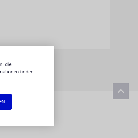
n, die
mationen finden
EN