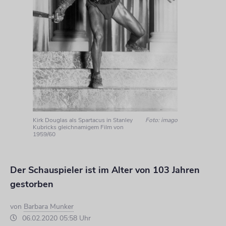
Kirk Douglas als Spartacus in Stanley
Foto: imago
Kubricks gleichnamigem Film von
1959/60
Der Schauspieler ist im Alter von 103 Jahren
gestorben
von
Barbara Munker
06.02.2020 05:58 Uhr