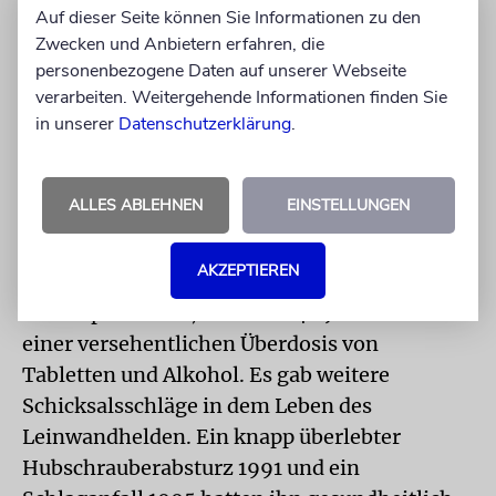
so sehr und ich bin so
Auf dieser Seite können Sie Informationen zu den
stolz, dein Sohn zu
Zwecken und Anbietern erfahren, die
personenbezogene Daten auf unserer Webseite
sein.«
verarbeiten. Weitergehende Informationen finden Sie
in unserer
Datenschutzerklärung
.
MICHAEL DOUGLAS
ALLES ABLEHNEN
EINSTELLUNGEN
Mit seiner zweiten Frau hatte Douglas
AKZEPTIEREN
ebenfalls zwei Söhne. Der Jüngste,
Schauspieler Eric, starb mit 46 Jahren an
einer versehentlichen Überdosis von
Tabletten und Alkohol. Es gab weitere
Schicksalsschläge in dem Leben des
Leinwandhelden. Ein knapp überlebter
Hubschrauberabsturz 1991 und ein