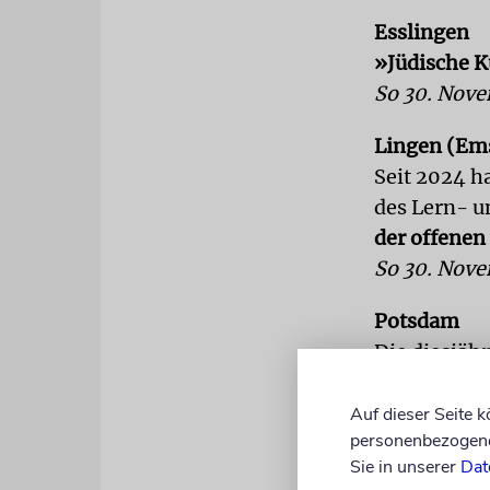
Esslingen
»Jüdische 
So 30. Nove
Lingen (Em
Seit 2024 h
des Lern- 
der offenen
So 30. Nove
Potsdam
Die diesjäh
ersten Rabb
Rabbinerau
Auf dieser Seite 
personenbezogene 
sein – Neue
Sie in unserer
Dat
Anmeldung 