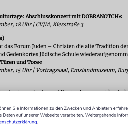
Kulturtage: Abschlusskonzert mit DOBRANOTCH«
mber, 18 Uhr | CVJM, Kiesstraße 3
s)
at das Forum Juden – Christen die alte Tradition de
und Gedenkortes Jüdische Schule wiederaufgenom
 Türen und Tore«
mber, 15 Uhr | Vortragssaal, Emslandmuseum, Bur
rige Levinson Lecture ist Regina Jonas gewidmet, d
inerin. Zu ihrem Gedenken trägt das Seminar für li
sbildung ihren Namen.
»Mir war nie drum zu tun, d
können Sie Informationen zu den Zwecken und Anbietern erfahre
Daten auf unserer Webseite verarbeiten. Weitergehende Infor
 biografische Ansätze zu Rabbinerin Regina Jonas«
enschutzerklärung
.
unter info@levinson-stiftung.de