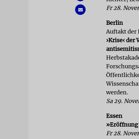
Fr 28. Nove
Berlin
Auftakt der
›Krise‹ der
antisemitis
Herbstakade
Forschungsa
Öffentlichk
Wissenschaf
werden.
Sa 29. Nove
Essen
»
Eröffnung 
Fr 28. Nove