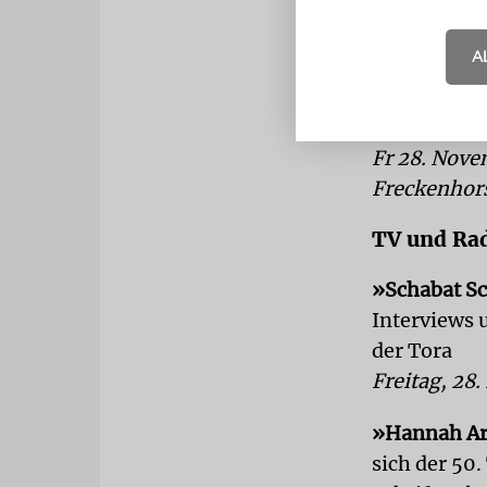
Mi 3. Dezem
Am Neuen Pa
A
Warendorf
Eröffnung d
Fr 28. Nove
Freckenhors
TV und Ra
»Schabat S
Interviews
der Tora
Freitag, 28
»Hannah Ar
sich der 50