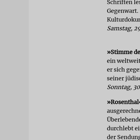
Schriften le
Gegenwart. 
Kulturdokum
Samstag, 29
»Stimme der
ein weltweit
er sich geg
seiner jüdi
Sonntag, 30
»Rosenthal
ausgerechne
Überlebende
durchlebt ei
der Sendun