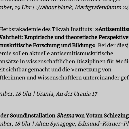
mber, 19 Uhr | ://about blank, Markgrafendamm 24
 Herbstakademie des Tikvah Instituts:
»Antisemitis
 Wahrheit: Empirische und theoretische Perspektive
muskritische Forschung und Bildung«
. Bei der die
mie sollen aktuelle antisemitismuskritische
nsätze in wissenschaftlichen Disziplinen für Med
eit sichtbar gemacht und die Vernetzung von
tlerinnen und Wissenschaftlern untereinander gef
mber, 18 Uhr | Urania, An der Urania 17
der Soundinstallation
Shema
von Yotam Schlezing
mber, 18 Uhr | Alten Synagoge, Edmund-Körner-Pl