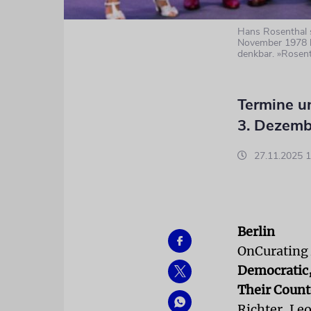
Hans Rosenthal s
November 1978 l
denkbar. »Rosent
Termine u
3. Dezemb
27.11.2025 1
Berlin
OnCurating
Democratic,
Their Coun
Richter, Le