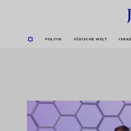
POLITIK
JÜDISCHE WELT
ISRA