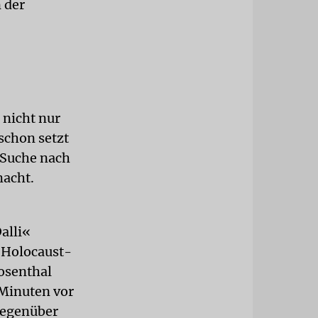
 der
t nicht nur
 schon setzt
 Suche nach
macht.
alli«
 Holocaust-
osenthal
 Minuten vor
gegenüber