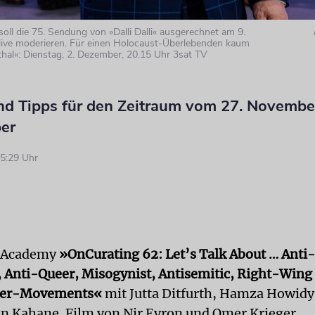
oll die 75. Sendung von »Dalli Dalli« ausgerechnet am 9.
ive moderieren. Für einen Holocaust-Überlebenden kaum
hal«: Dienstag, 2. Dezember, 20.15 Uhr 3sat TV
nd Tipps für den Zeitraum vom 27. Novembe
er
5:29 Uhr
 Academy
»OnCurating 62: Let’s Talk About … Anti-
 Anti-Queer, Misogynist, Antisemitic, Right-Wing
ter-Movements«
mit Jutta Ditfurth, Hamza Howidy
on Kahane. Film von Nir Evron und Omer Krieger