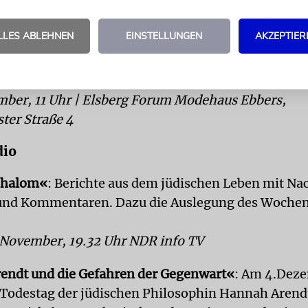
ber, 18 Uhr | Universität Potsdam, Auditorium M
lais 10
LLES ABLEHNEN
EINSTELLUNGEN
AKZEPTIER
er Ausstellung »Jüdisches Leben in Warendorf«
mber, 11 Uhr | Elsberg Forum Modehaus Ebbers,
ter Straße 4
dio
chalom«
: Berichte aus dem jüdischen Leben mit Na
 und Kommentaren. Dazu die Auslegung des Wochen
. November, 19.32 Uhr NDR info TV
endt und die Gefahren der Gegenwart«
: Am 4.Deze
. Todestag der jüdischen Philosophin Hannah Arendt