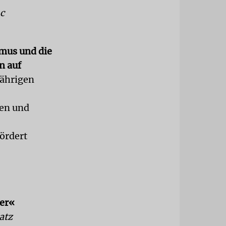
c
mus und die
n auf
sjährigen
ien und
ördert
er
«
atz