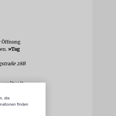
r Öffnung
men.
»Tag
gstraße 28B
er weltweit
berale
ie Erste zu
n, die
mationen finden
–