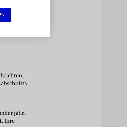
aximum,
EN
chrichten,
abschnitts
mber jährt
. Ihre