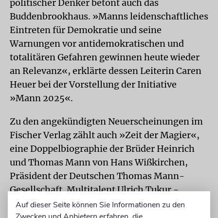
politischer Denker betont auch das
Buddenbrookhaus. »Manns leidenschaftliches
Eintreten für Demokratie und seine
Warnungen vor antidemokratischen und
totalitären Gefahren gewinnen heute wieder
an Relevanz«, erklärte dessen Leiterin Caren
Heuer bei der Vorstellung der Initiative
»Mann 2025«.
Zu den angekündigten Neuerscheinungen im
Fischer Verlag zählt auch »Zeit der Magier«,
eine Doppelbiographie der Brüder Heinrich
und Thomas Mann von Hans Wißkirchen,
Präsident der Deutschen Thomas Mann-
Gesellschaft. Multitalent Ulrich Tukur -
Schauspieler, Musiker und Schriftsteller -
Auf dieser Seite können Sie Informationen zu den
veröffentlicht im Mai die Anthologie
Zwecken und Anbietern erfahren, die