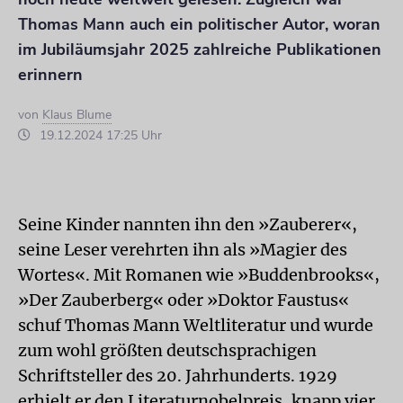
Thomas Mann auch ein politischer Autor, woran
im Jubiläumsjahr 2025 zahlreiche Publikationen
erinnern
von
Klaus Blume
19.12.2024 17:25 Uhr
Seine Kinder nannten ihn den »Zauberer«,
seine Leser verehrten ihn als »Magier des
Wortes«. Mit Romanen wie »Buddenbrooks«,
»Der Zauberberg« oder »Doktor Faustus«
schuf Thomas Mann Weltliteratur und wurde
zum wohl größten deutschsprachigen
Schriftsteller des 20. Jahrhunderts. 1929
erhielt er den Literaturnobelpreis, knapp vier