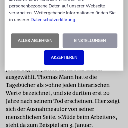
personenbezogene Daten auf unserer Webseite
»Mit Thomas Mann am Meer«, eine Auswahl
verarbeiten. Weitergehende Informationen finden Sie
der schönsten Texte Manns zum Meer.
in unserer
Datenschutzerklärung
.
»Mit Thomas Mann durch das Jahr« kann
man mit Felix Lindner spazieren. Der
ALLES ABLEHNEN
EINSTELLUNGEN
Germanist ist ein profunder Kenner der
Tagebücher Thomas Manns. In seinem Ende
AKZEPTIEREN
November erschienenen Büchlein hat er für
jeden Tag des Jahres einen Satz daraus
ausgewählt. Thomas Mann hatte die
Tagebücher als »ohne jeden literarischen
Wert« bezeichnet, und sie durften erst 20
Jahre nach seinem Tod erscheinen. Hier zeigt
sich der Ausnahmeautor von seiner
menschlichen Seite. »Müde beim Arbeiten«,
steht da zum Beispiel am 3. Januar.