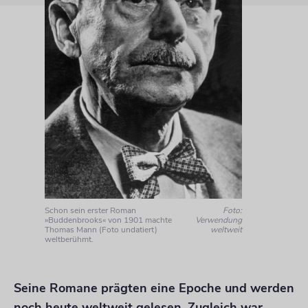
Schon sein erster Roman
Foto:
»Buddenbrooks« von 1901 machte
Verwendung
Thomas Mann (Foto undatiert)
weltweit
weltberühmt.
Seine Romane prägten eine Epoche und werden
noch heute weltweit gelesen. Zugleich war