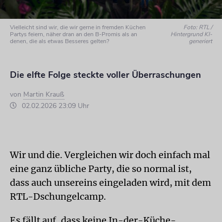
Vielleicht sind wir, die wir gerne in fremden Küchen
Foto: RTL /
Partys feiern, näher dran an den B-Promis als an
Hintergrund KI-
denen, die als etwas Besseres gelten?
generiert
Die elfte Folge steckte voller Überraschungen
von
Martin Krauß
02.02.2026 23:09 Uhr
Wir und die. Vergleichen wir doch einfach mal
eine ganz übliche Party, die so normal ist,
dass auch unsereins eingeladen wird, mit dem
RTL-Dschungelcamp.
Es fällt auf, dass keine In-der-Küche-