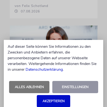
von Felix Schotland
07.08.2026
Auf dieser Seite können Sie Informationen zu den
Zwecken und Anbietern erfahren, die
personenbezogene Daten auf unserer Webseite
verarbeiten. Weitergehende Informationen finden Sie
in unserer
Datenschutzerklärung
.
BERLIN
Einsatz gegen Judenhass:
ALLES ABLEHNEN
EINSTELLUNGEN
Iris Berben erhält Deutschen
Kulturpolitikpreis
AKZEPTIEREN
Die Schauspielerin steht nicht nur vor der