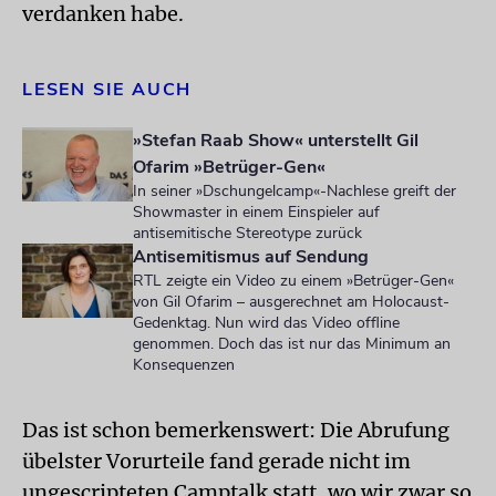
verdanken habe.
LESEN SIE AUCH
»Stefan Raab Show« unterstellt Gil
Ofarim »Betrüger-Gen«
In seiner »Dschungelcamp«-Nachlese greift der
Showmaster in einem Einspieler auf
antisemitische Stereotype zurück
Antisemitismus auf Sendung
RTL zeigte ein Video zu einem »Betrüger-Gen«
von Gil Ofarim – ausgerechnet am Holocaust-
Gedenktag. Nun wird das Video offline
genommen. Doch das ist nur das Minimum an
Konsequenzen
Das ist schon bemerkenswert: Die Abrufung
übelster Vorurteile fand gerade nicht im
ungescripteten Camptalk statt, wo wir zwar so