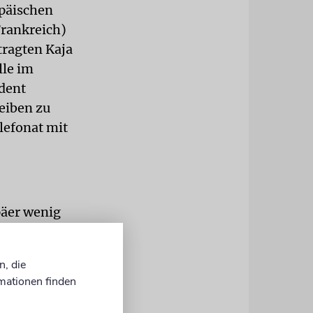
opäischen
Frankreich)
ragten Kaja
lle im
ident
eiben zu
lefonat mit
äer wenig
ollen mit
e Frage eines
n, die
seien.
mationen finden
er den Iran