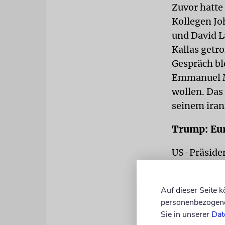
Zuvor hatte
Kollegen Jo
und David 
Kallas getro
Gespräch bl
Emmanuel Ma
wollen. Das
seinem iran
Trump: Eur
US-Präside
Bedeutung b
uns sprechen
Auf dieser Seite 
Journaliste
personenbezogene 
Sie in unserer
Dat
Trump hat s