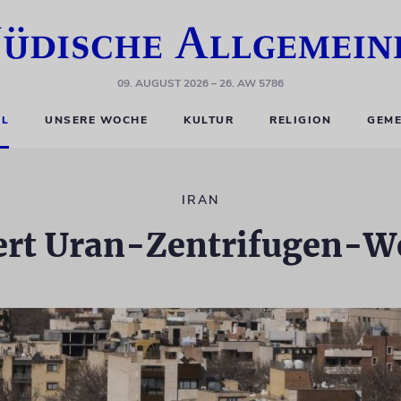
09. AUGUST 2026
– 26. AW 5786
EL
UNSERE WOCHE
KULTUR
RELIGION
GEME
IRAN
iert Uran-Zentrifugen-W