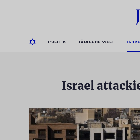
POLITIK
JÜDISCHE WELT
ISRA
Israel attack