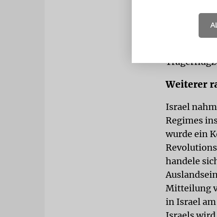
angreifen la
Lage wären,
A
tief unter e
selbst wede
Trägerflugz
Weiterer r
Israel nahm
Regimes ins
wurde ein 
Revolutions
handele sic
Auslandseinh
Mitteilung 
in Israel a
Israels wird