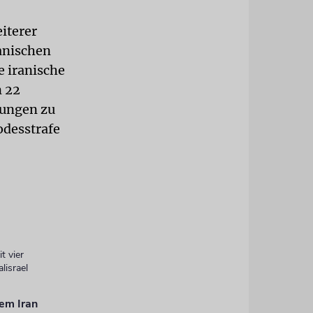
eiterer
ranischen
e iranische
n 22
ungen zu
odesstrafe
t vier
lisrael
dem Iran