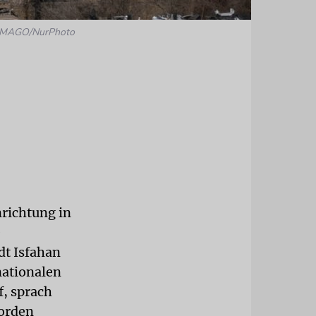
 IMAGO/NurPhoto
richtung in
e
dt Isfahan
rnationalen
f, sprach
worden