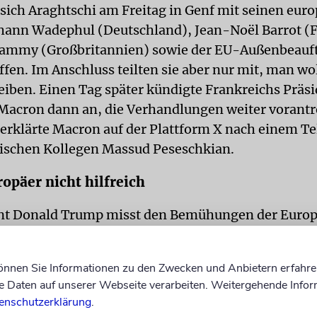
 sich Araghtschi am Freitag in Genf mit seinen eur
hann Wadephul (Deutschland), Jean-Noël Barrot (
Lammy (Großbritannien) sowie der EU-Außenbeauft
ffen. Im Anschluss teilten sie aber nur mit, man wo
eiben. Einen Tag später kündigte Frankreichs Präs
cron dann an, die Verhandlungen weiter vorantr
 erklärte Macron auf der Plattform X nach einem Te
ischen Kollegen Massud Peseschkian.
opäer nicht hilfreich
nt Donald Trump misst den Bemühungen der Europ
ei. »Der Iran will nicht mit Europa sprechen. Sie w
. Europa kann dabei nicht helfen«, sagte er auf di
können Sie Informationen zu den Zwecken und Anbietern erfahre
n, ob die Gespräche der Europäer hilfreich gewesen 
Daten auf unserer Webseite verarbeiten. Weitergehende Infor
enschutzerklärung
.
ich nach eigenen Worten noch nicht festgelegt, ob 