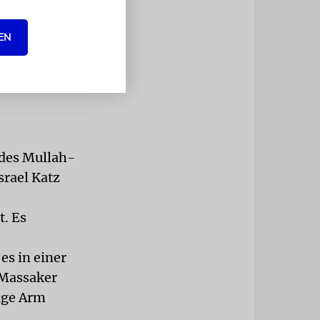
USA in der
zu 90 Meter
EN
ael, das
n
 des Mullah-
srael Katz
t. Es
es in einer
 Massaker
ange Arm