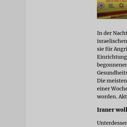
In der Nach
israelische
sie für Angr
Einrichtung
begonnenen 
Gesundheits
Die meisten 
einer Woche
worden. Akt
Iraner wo
Unterdessen