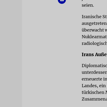
seien.
Iranische S
ausgetreten
überwacht w
Nuklearmater
radiologisc
Irans Auße
Diplomatis
unterdessen
erneuerte i
Landes, ein 
türkischen 
Zusammenar