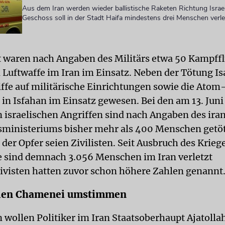
Aus dem Iran werden wieder ballistische Raketen Richtung Israel
Geschoss soll in der Stadt Haifa mindestens drei Menschen verl
t waren nach Angaben des Militärs etwa 50 Kampff
n Luftwaffe im Iran im Einsatz. Neben der Tötung Is
iffe auf militärische Einrichtungen sowie die Atom
 in Isfahan im Einsatz gewesen. Bei den am 13. Juni
israelischen Angriffen sind nach Angaben des ira
ministeriums bisher mehr als 400 Menschen getö
der Opfer seien Zivilisten. Seit Ausbruch des Krieg
 sind demnach 3.056 Menschen im Iran verletzt
ivisten hatten zuvor schon höhere Zahlen genannt
llen Chamenei umstimmen
 wollen Politiker im Iran Staatsoberhaupt Ajatollah