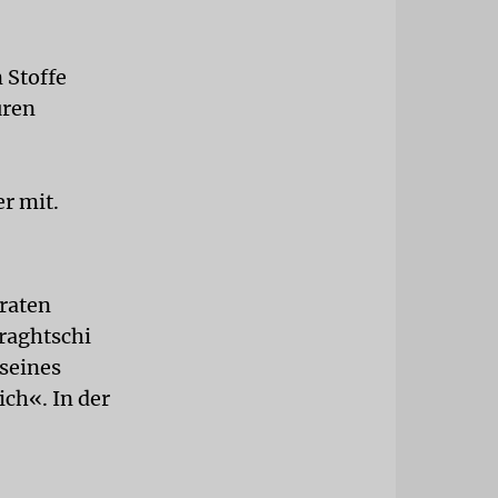
 Stoffe
uren
er mit.
raten
Araghtschi
 seines
ich«. In der