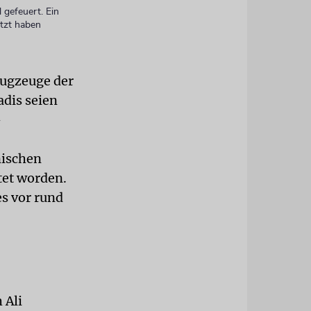
 gefeuert. Ein
etzt haben
lugzeuge der
adis seien
-
nischen
tet worden.
es vor rund
.
 Ali