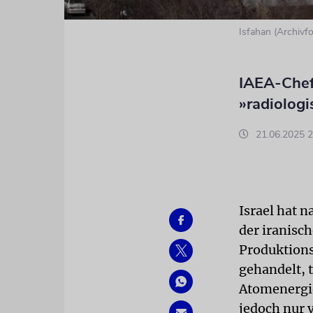
Isfahan (Archivfo
IAEA-Chef 
»radiolog
21.06.2025 2
Israel hat 
der iranisc
Produktions
gehandelt, t
Atomenergie
jedoch nur 