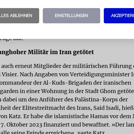
ssen will. Experten gehen davon aus, dass nur die 
 die wichtige iranische Atomanlage Fordo, die bis 
LLES ABLEHNEN
EINSTELLUNGEN
AKZEPTIER
inem Felsmassiv liegt, zu zerstören. Darauf hofft Isr
r ausreichend große Bomben noch die notwendige
euge hat.
anghoher Militär im Iran getötet
 auch erneut Mitglieder der militärischen Führung
 Visier. Nach Angaben von Verteidigungsminister I
Kommandeur der Al-Kuds-Brigaden der iranischen
garden in einer Wohnung in der Stadt Ghom getöte
h dabei um den Anführer des Palästina-Korps der
eit der Elitestreitmacht des Irans, Said Isadi, hieß 
von Katz. Er habe die islamistische Hamas vor dem
m 7. Oktober 2023 finanziert und bewaffnet. »Der l
 alle seine Feinde erreichen«, sagte Katz.