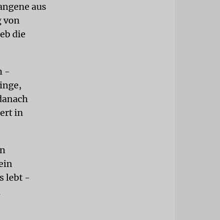
fangene aus
g von
eb die
n -
inge,
 danach
ert in
en
ein
s lebt -
n