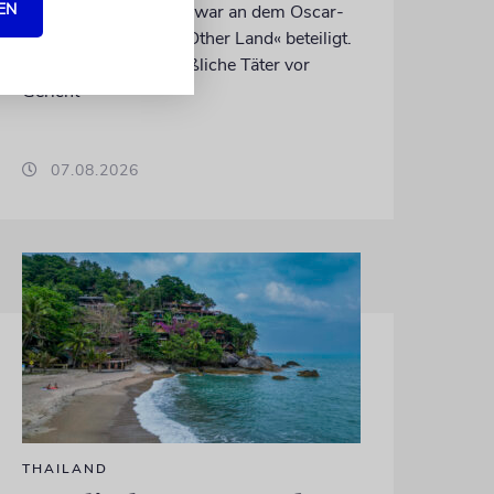
EN
Siedlergewalt ein und war an dem Oscar-
prämierten Film »No Other Land« beteiligt.
Jetzt steht der mutmaßliche Täter vor
Gericht
07.08.2026
THAILAND