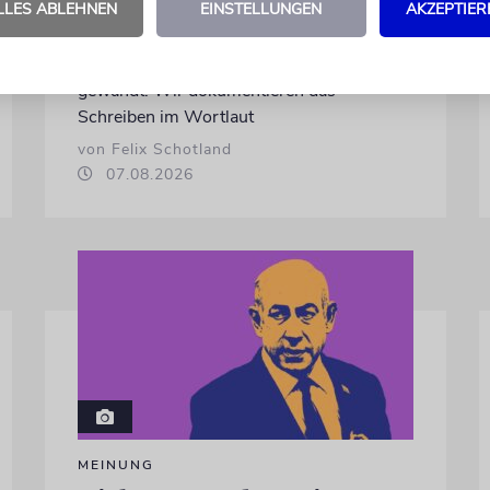
LLES ABLEHNEN
EINSTELLUNGEN
AKZEPTIER
Felix Schotland, Vorstand der Synagogen-
Gemeinde Köln, an WDR-
Programmdirektorin Andrea Schafarczyk
gewandt. Wir dokumentieren das
Schreiben im Wortlaut
von Felix Schotland
07.08.2026
MEINUNG