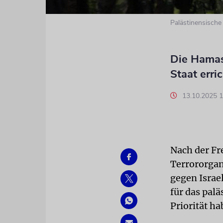
Palästinensische
Die Hamas 
Staat erri
13.10.2025 
Nach der Fre
Terrororgan
gegen Israe
für das pal
Priorität ha