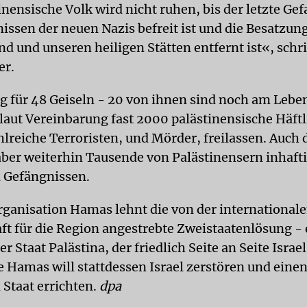
inensische Volk wird nicht ruhen, bis der letzte Ge
issen der neuen Nazis befreit ist und die Besatzun
d und unseren heiligen Stätten entfernt ist«, schri
er.
 für 48 Geiseln - 20 von ihnen sind noch am Lebe
 laut Vereinbarung fast 2000 palästinensische Häftl
hlreiche Terroristen, und Mörder, freilassen. Auch
aber weiterhin Tausende von Palästinensern inhafti
n Gefängnissen.
rganisation Hamas lehnt die von der international
t für die Region angestrebte Zweistaatenlösung - 
 Staat Palästina, der friedlich Seite an Seite Israel
ie Hamas will stattdessen Israel zerstören und eine
 Staat errichten.
dpa