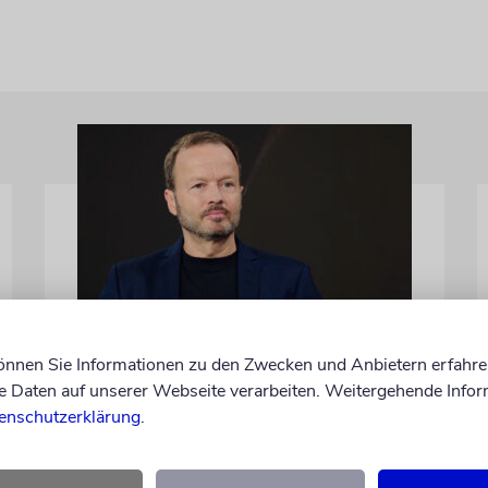
MEINUNG
können Sie Informationen zu den Zwecken und Anbietern erfahre
Wie Georg Restle die
Daten auf unserer Webseite verarbeiten. Weitergehende Infor
Glaubwürdigkeit des ÖRR
enschutzerklärung
.
untergräbt
Nach dem X-Post des Journalisten hat sich