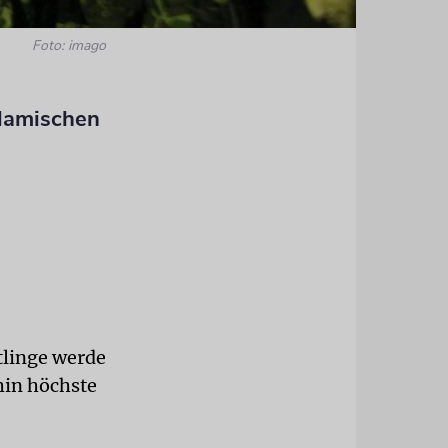
Foto: imago
slamischen
tlinge werde
hin höchste