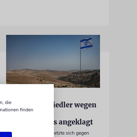
JUSTIZ
n, die
Israelischer Siedler wegen
mationen finden
Tötung eines
Palästinensers angeklagt
Der getötete Aktivist setzte sich gegen