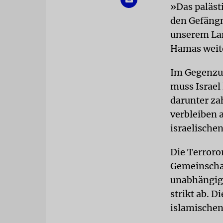
»Das paläst
den Gefängn
unserem Lan
Hamas weit
Im Gegenzug
muss Israel
darunter za
verbleiben 
israelische
Die Terroro
Gemeinschaf
unabhängiger
strikt ab. D
islamischen