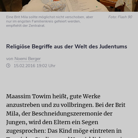
Eine Brit Mila sollte möglichst nicht verschoben, aber
Foto: Flash 90
nur im engsten Familienkreis gefeiert werden,
empfiehlt der Zentralrat.
Religiöse Begriffe aus der Welt des Judentums
von
Noemi Berger
15.02.2016 19:02 Uhr
Maassim Towim heißt, gute Werke
anzustreben und zu vollbringen. Bei der Brit
Mila, der Beschneidungszeremonie der
Jungen, wird den Eltern ein Segen
zugesprochen: Das Kind möge eintreten in