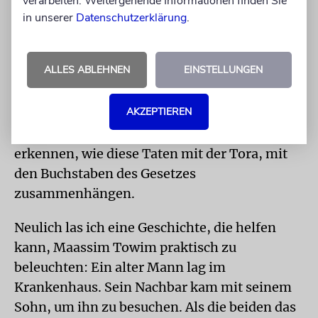
verarbeiten. Weitergehende Informationen finden Sie
bedarf es dabei des gesunden
in unserer
Datenschutzerklärung
.
Menschenverstands. Häufig muss man rasch
verstehen, welches Problem den
ALLES ABLEHNEN
EINSTELLUNGEN
Mitmenschen beschäftigt und auf dessen
spezielle Bedürfnisse eingehen; man muss
AKZEPTIEREN
also Weisheit und Einsicht einsetzen. Dabei
ist nicht immer auf den ersten Blick zu
erkennen, wie diese Taten mit der Tora, mit
den Buchstaben des Gesetzes
zusammenhängen.
Neulich las ich eine Geschichte, die helfen
kann, Maassim Towim praktisch zu
beleuchten: Ein alter Mann lag im
Krankenhaus. Sein Nachbar kam mit seinem
Sohn, um ihn zu besuchen. Als die beiden das