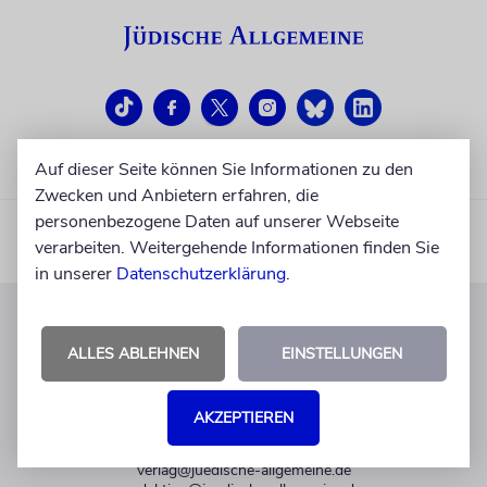
Auf dieser Seite können Sie Informationen zu den
Zwecken und Anbietern erfahren, die
personenbezogene Daten auf unserer Webseite
verarbeiten. Weitergehende Informationen finden Sie
in unserer
Datenschutzerklärung
.
KUNDENSERVICE
ALLES ABLEHNEN
EINSTELLUNGEN
+49 30 275833 0
Mo-Do 9-17 Uhr
AKZEPTIEREN
Fr 9-14 Uhr
verlag@juedische-allgemeine.de